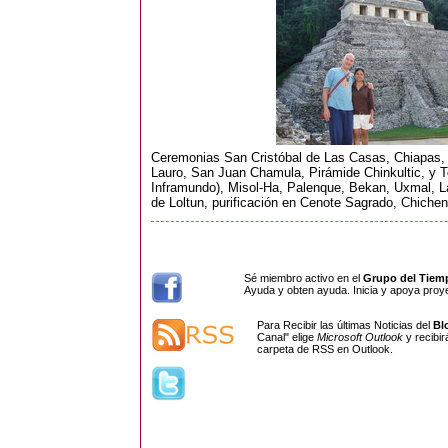
Ceremonias San Cristóbal de Las Casas, Chiapas,
Lauro, San Juan Chamula, Pirámide Chinkultic, y To
Inframundo), Misol-Ha, Palenque, Bekan, Uxmal, 
de Loltun, purificación en Cenote Sagrado, Chichen 
Sé miembro activo en el
Grupo del Tiem
Ayuda y obten ayuda. Inicia y apoya proye
Para Recibir las últimas Noticias del
Bl
Canal" elige
Microsoft Outlook
y recibi
carpeta de RSS en Outlook.