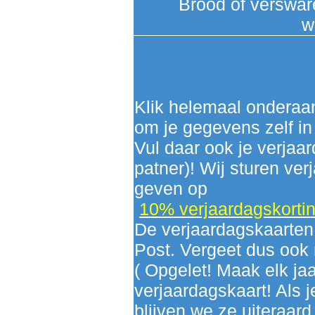
Brood of verswar
w
Klik helemaal onderaan
om je gegevens zelf in 
Vul daar ook je verjaar
patner)! Wij sturen ver
geven op
10% verjaardagskorti
De verjaardagskaarte
Post. Vergeet dus ook n
( Opgelet! Maak elk jaa
verjaardagskaart! Als 
blijven we ze uiteraard 