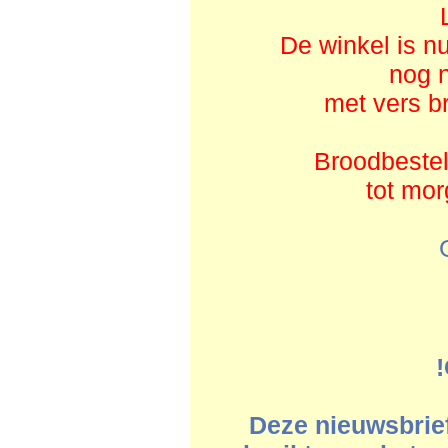
De winkel is n
nog 
met vers b
Broodbestel
tot mo
!
Deze nieuwsbrief