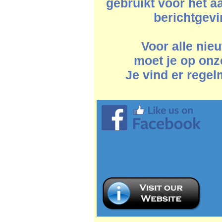
gebruikt voor het a
berichtgevi
Voor alle nie
moet je op onz
Je vind er regel