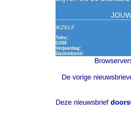
JOUW
IKZELF
Telnr.:
GSM:
Verjaardag:
Gezinsbond:
Browservers
De vorige nieuwsbriev
Deze nieuwsbrief
doors