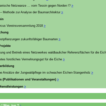
anische Netzwanze … vom Tessin gegen Norden !?
>
– Methode zur Analyse der Baumarchitektur
>
ein
rcus Vereinsversammlung 2018
>
schung
stpflanzungen zukunftsfähiger Baumarten
>
rojekte
tung und Betrieb eines Netzwerkes waldbaulicher Referenzflächen für die Eic
tes forstliches Vermehrungsgut für die Eiche
>
erbildung
he Ansätze der Jungwaldpflege im schwachen Eichen-Stangenholz
>
s (Publikationen und Veranstaltungen)
>
ienstleistungen
>
on ! Was tun ?
↑