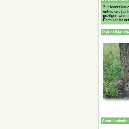
Zur Identifika
entwickelt [
Lin
gezögert werd
Formular ist au
Drei gefährlic
Amerikanische