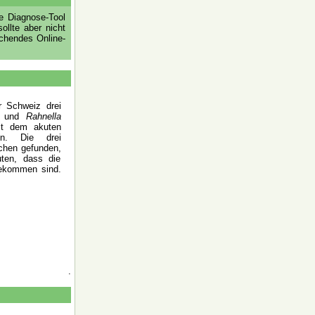
e Diagnose-Tool
ollte aber nicht
echendes Online-
 Schweiz drei
und
Rahnella
it dem akuten
en. Die drei
ichen gefunden,
ten, dass die
ekommen sind.
.