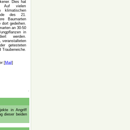
ener. Dies hat
 Auf vielen
 klimatischen
nde des 21.
dere Baumarten
 dort gedeihen.
marten an 30-50
Jungpflanzen in
diert werden.
 veranstalteten
der getesteten
d Traubeneiche.
r [
Mail
]
.
kte in Angriff
g dieser beiden