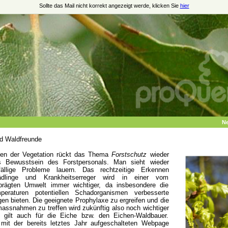
Sollte das Mail nicht korrekt angezeigt werde, klicken Sie
hier
Ne
nd Waldfreunde
en der Vegetation rückt das Thema
Forstschutz
wieder
s Bewusstsein des Forstpersonals. Man sieht wieder
fällige Probleme lauern. Das rechtzeitige Erkennen
ädlinge und Krankheitserreger wird in einer vom
prägten Umwelt immer wichtiger, da insbesondere die
peraturen potentiellen Schadorganismen verbesserte
n bieten. Die geeignete Prophylaxe zu ergreifen und die
assnahmen zu treffen wird zukünftig also noch wichtiger
s gilt auch für die Eiche bzw. den Eichen-Waldbauer.
 mit der bereits letztes Jahr aufgeschalteten Webpage