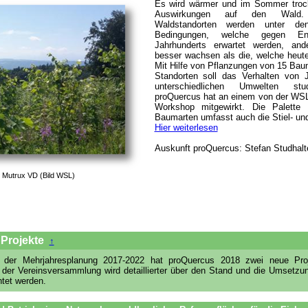
Es wird wärmer und im Sommer trock
Auswirkungen auf den Wald.
Waldstandorten werden unter den
Bedingungen, welche gegen E
Jahrhunderts erwartet werden, an
besser wachsen als die, welche heute
Mit Hilfe von Pflanzungen von 15 Bau
Standorten soll das Verhalten von 
unterschiedlichen Umwelten stu
proQuercus hat an einem von der WSL
Workshop mitgewirkt. Die Palette 
Baumarten umfasst auch die Stiel- un
Hier weiterlesen
Auskunft proQuercus: Stefan Studhalte
 Mutrux VD (Bild WSL)
Projekte
↑
 der Mehrjahresplanung 2017-2022 hat proQuercus 2018 zwei neue Proje
er Vereinsversammlung wird detaillierter über den Stand und die Umsetzun
htet werden.