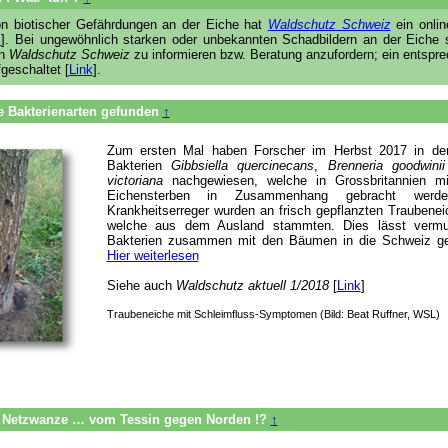
tion biotischer Gefährdungen an der Eiche hat
Waldschutz Schweiz
ein onlin
k
]. Bei ungewöhnlich starken oder unbekannten Schadbildern an der Eiche s
en
Waldschutz Schweiz
zu informieren bzw. Beratung anzufordern; ein entspr
fgeschaltet [
Link
].
he Bakterienarten gefunden
↑
Zum ersten Mal haben Forscher im Herbst 2017 in der
Bakterien
Gibbsiella quercinecans
,
Brenneria goodwinii
victoriana
nachgewiesen, welche in Grossbritannien m
Eichensterben in Zusammenhang gebracht werd
Krankheitserreger wurden an frisch gepflanzten Traubene
welche aus dem Ausland stammten. Dies lässt vermu
Bakterien zusammen mit den Bäumen in die Schweiz g
Hier weiterlesen
Siehe auch
Waldschutz aktuell 1/2018
[
Link
]
Traubeneiche mit Schleimfluss-Symptomen (Bild: Beat Ruffner, WSL)
 Netzwanze … vom Tessin gegen Norden !?
↑