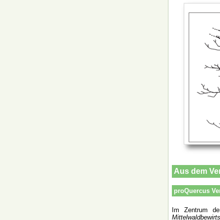
Aus dem Ve
proQuercus Ve
Im Zentrum der
Mittelwaldbewirt