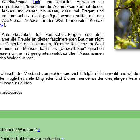
e Gefährdungen
[
Link
] und aktuellen Hinweisen zu
en in diesem Newsletter, die Aufmerksamkeit auf dieses
 lenken und darauf hinweisen, dass bei Fragen und
zum Forstschutz nicht gezögert werden sollte, mit den
n
Waldschutz Schweiz
an der WSL Birmensdorf Kontakt
nk
].
e Aufmerksamkeit für Forstschutz-Fragen soll dem
aber die Freude an dieser faszinierenden Baumart nicht
im Gegenteil dazu beitragen, für mehr Resilienz im Wald
n auch der Mensch kann als „Umweltfaktor“ gesehen
iesem Sinne mit geeigneten waldbaulichen Massnahmen
des Waldes wirken.
 wünscht der Vorstand von proQuercus viel Erfolg im Eichenwald und würde 
der möglichst viele Mitglieder und Eichenfreunde an der diesjährigen Vere
rüssen zu dürfen.
n proQuercus
situation ! Was tun ?
>
fährliche Bakterienarten gefunden
>