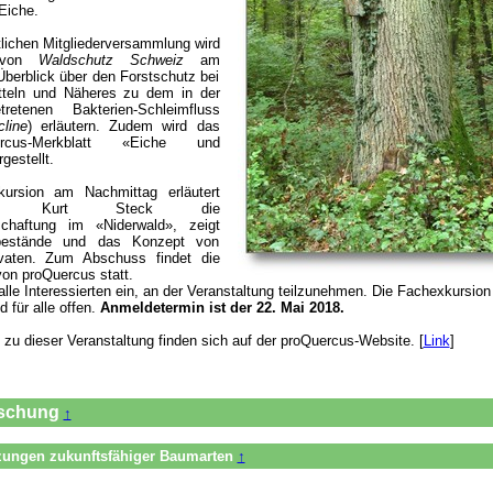
Eiche.
lichen Mitgliederversammlung wird
r von
Waldschutz Schweiz
am
Überblick über den Forstschutz bei
tteln und Näheres zu dem in der
retenen Bakterien-Schleimfluss
line
) erläutern. Zudem wird das
rcus-Merkblatt «Eiche und
estellt.
ursion am Nachmittag erläutert
örster Kurt Steck die
tschaftung im «Niderwald», zeigt
nbestände und das Konzept von
rvaten. Zum Abschuss findet die
von proQuercus statt.
alle Interessierten ein, an der Veranstaltung teilzunehmen. Die Fachexkursion
 für alle offen.
Anmeldetermin ist der 22. Mai 2018.
zu dieser Veranstaltung finden sich auf der proQuercus-Website. [
Link
]
rschung
↑
zungen zukunftsfähiger Baumarten
↑