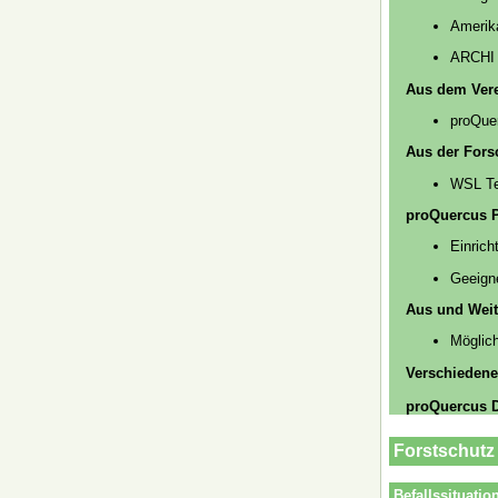
Amerik
ARCHI 
Aus dem Ver
proQue
Aus der For
WSL Te
proQuercus P
Einrich
Geeigne
Aus und Weit
Möglic
Verschiedene
proQuercus D
Forstschutz
Befallssituati