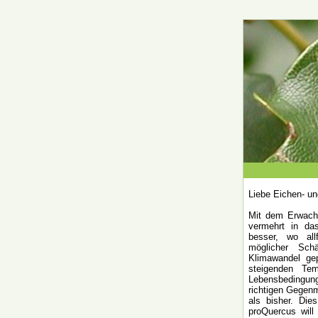
Liebe Eichen- u
Mit dem Erwach
vermehrt in da
besser, wo all
möglicher Sch
Klimawandel ge
steigenden Tem
Lebensbedingunge
richtigen Gegenm
als bisher. Die
proQuercus will