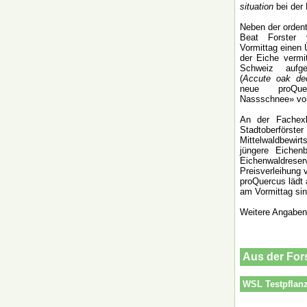
situation
bei der 
Neben der ordent
Beat Forste
Vormittag einen 
der Eiche vermi
Schweiz aufget
(
Accute oak dec
neue proQue
Nassschnee» vorg
An der Fachexk
Stadtoberf
Mittelwaldbewir
jüngere Eiche
Eichenwaldrese
Preisverleihung 
proQuercus lädt 
am Vormittag sind
Weitere Angaben 
Aus der Fo
WSL Testpflan