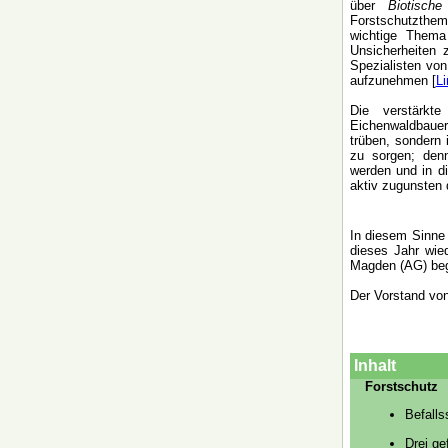
über
Biotisch
Forstschutzthem
wichtige Thema
Unsicherheiten 
Spezialisten vo
aufzunehmen [
Li
Die verstärkt
Eichenwaldbauer 
trüben, sondern 
zu sorgen; den
werden und in d
aktiv zugunsten 
In diesem Sinne
dieses Jahr wie
Magden (AG) beg
Der Vorstand vo
Inhalt
Forstschutz
Befalls
Drei ge