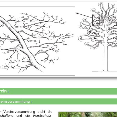
rein
↑
reinsversammlung
↑
 Vereinsversammlung steht die
schaftung
und die
Forstschutz-