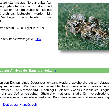
wanze stammt aus Nordamerika. Auf
g gelangte sie nach Italien und
ann weiter aus. Im Südtessin konnte
erstmals festgestellt werden. Mit
 Vordringen nach Norden muss
n.
eitschrift 17/2011 g’plus, S.59
ldschutz Schweiz (WSL [
Link
]
de zur Analyse der Baumarchitektur
↑
enigen Eichen eines Bestandes erkannt werden, welche die besten Vorau
ng mitbringen? Wie kann der reversible bzw. irreversible Charakter ei
nt werden? Die Methode ARCHI schlägt zu diesem Zweck ein visuelles Diagno
ehr als 350 untersuchten Stieleichen hat eine Studie fünf verschiede
iese widerspiegeln die unterschiedlichen Baumreaktionen nach Stresseinwirkung
 – Beitrag auf Französisch
]