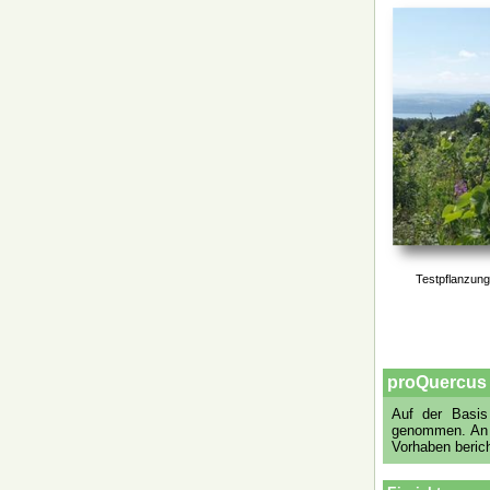
Testpflanzung
proQuercus 
Auf der Basis
genommen. An d
Vorhaben beric