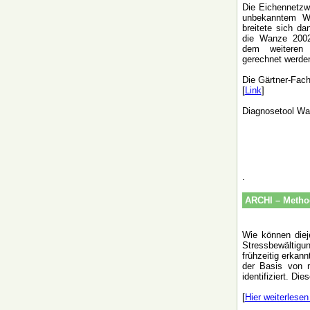
Die Eichennetz
unbekanntem We
breitete sich d
die Wanze 2002 
dem weiteren
gerechnet werde
Die Gärtner-Fachz
[
Link
]
Diagnosetool Wa
.
ARCHI – Metho
Wie können diej
Stressbewältigu
frühzeitig erkan
der Basis von m
identifiziert. D
[
Hier weiterlesen