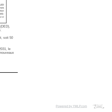
 (DED),
e.
, soit 50
031, le
s nouveaux
Powered by YMLP.com