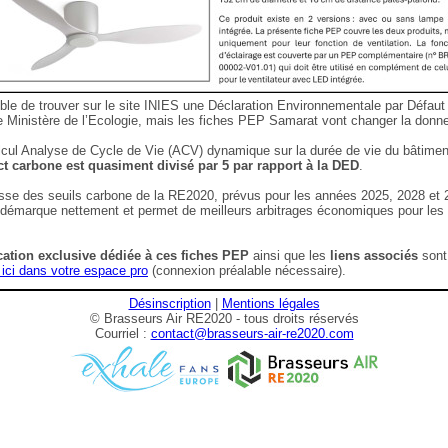
sible de trouver sur le site INIES une Déclaration Environnementale par Défaut
le Ministère de l’Ecologie, mais les fiches PEP Samarat vont changer la donn
lcul Analyse de Cycle de Vie (ACV) dynamique sur la durée de vie du bâtiment
ct carbone est quasiment divisé par 5 par rapport à la DED
.
sse des seuils carbone de la RE2020, prévus pour les années 2025, 2028 et 2
démarque nettement et permet de meilleurs arbitrages économiques pour le
cation exclusive dédiée à ces fiches PEP
ainsi que les
liens associés
sont
 ici dans votre espace pro
(connexion préalable nécessaire).
Désinscription
|
Mentions légales
© Brasseurs Air RE2020 - tous droits réservés
Courriel :
contact@brasseurs-air-re2020.com