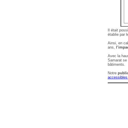
Il était pos
établie par 
Ainsi, en ca
ans,
l’impa
Avec la hau
Samarat se 
bâtiments.
Notre
publi
accessibles