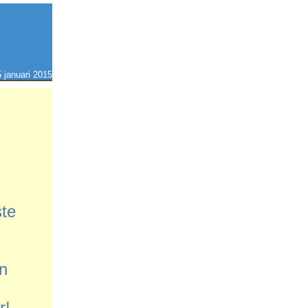
 januari 2015
te
en
r!