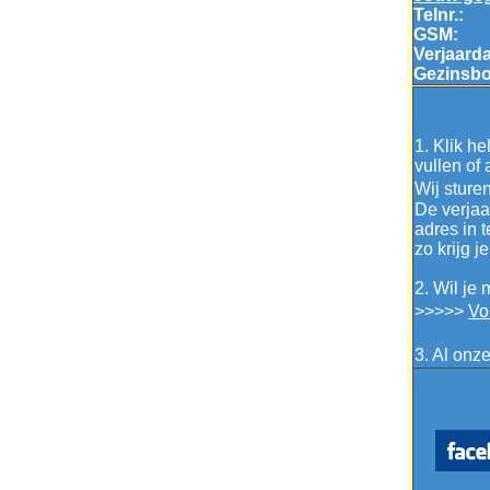
Telnr.:
GSM:
Verjaard
Gezinsb
1. Klik h
vullen of 
Wij sture
De verjaa
adres in 
zo krijg j
2. Wil je
>>>>>
Vo
3. Al onz