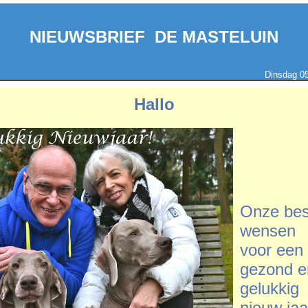
NIEUWSBRIEF DE MASTELUIN
Dinsdag 05
Hallo
Onze bes
wensen
voor een
gezond 
gelukkig
nieuw jaa