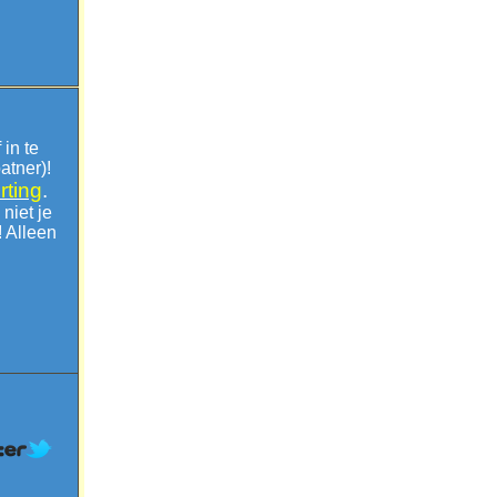
 in te
atner)!
rting
.
niet je
! Alleen