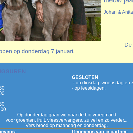
Johan & Anita
De wi
 open op donderdag 7 januari.
NGSUREN
GESLOTEN
- op dinsdag, woensdag en 
30
- op feestdagen.
00
30
:00
Op donderdag gaan wij naar de bio vroegmarkt
voor groenten, fruit, vleesvervangers, zuivel en zo verder...
Vers brood op maandag en donderdag.
gevens
:
Gegevens van je partner
: