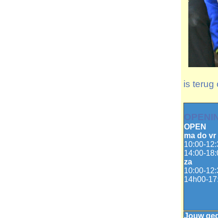
is terug
OPENI
OPEN
ma do vr
10:00-12:
14:00-18:
za
10:00-12:
14h00-17
Jouw ge