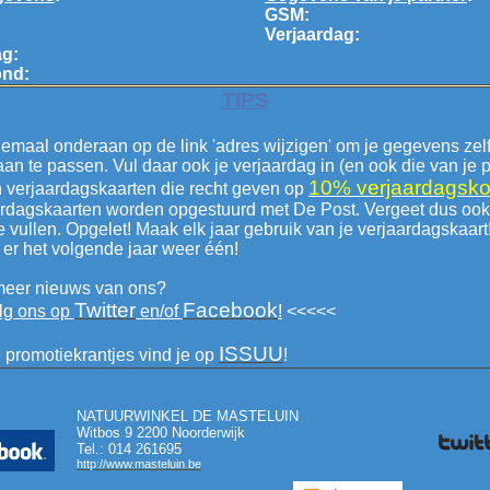
G
SM:
Verjaardag:
ag:
ond:
TIPS
elemaal onderaan op de link 'adres wijzigen' om je gegevens zelf
aan te passen. Vul daar ook je verjaardag in (en ook die van je p
10% verjaardagsko
n verjaardagskaarten die recht geven op
rdagskaarten worden opgestuurd met De Post. Vergeet dus ook 
te vullen. Opgelet! Maak elk jaar gebruik van je verjaardagskaart
e er het volgende jaar weer één!
 meer nieuws van ons?
Twitter
Facebook
lg ons op
en/o
f
!
<<<<<
ISSUU
e promotiekrantjes vind je op
!
NATUURWINKEL DE MASTELUIN
Witbos 9 2200 Noorderwijk
Tel.: 014 261695
http://www.masteluin.be