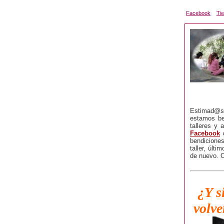
Facebook
Ti
Estimad@s
estamos be
talleres y
Facebook
d
bendicione
taller, últi
de nuevo. C
¿Y s
volve