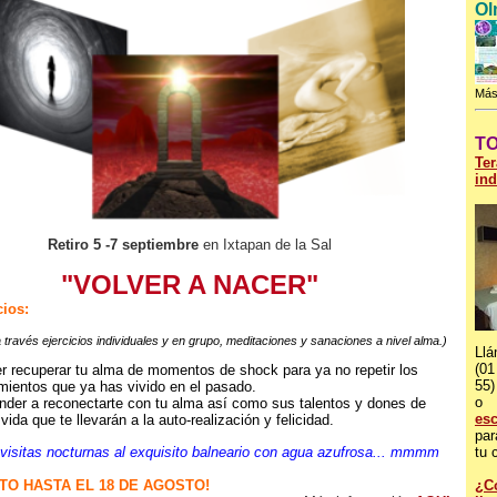
Ol
Más
T
Ter
ind
Retiro
5 -7 septiembre
en Ixtapan de la Sal
"VOLVER A NACER"
cios
:
 través ejercicios individuales y en grupo, meditaciones y sanaciones a nivel alma.)
Llá
(01
r recuperar tu alma de momentos de shock para ya no repetir los
55)
imientos que ya has vivido en el pasado.
o
nder a reconectarte con tu alma así como sus talentos y dones de
es
vida que te llevarán a la auto-realización y felicidad.
par
isitas nocturnas al exquisito balneario con agua azufrosa... mmmm
tu c
TO HASTA EL 18 DE AGOSTO!
¿C