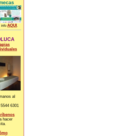
mecas
AQUI
 info
.
OLUCA
apias
ividuales
manos al
 5544 6301
críbenos
a hacer
ita.
ómo