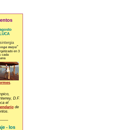
entos
agosto
LUCA
sintergia
 yoga maya
"
rgetizado en 3
s cada
ana
formes
.
pico,
terrey, D.F.
ca el
lendario
de
ntos.
-------
je - los