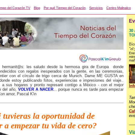
empo del Corazón TV
Blog
Por qué Tiempo del Corazón
Servicios
Centro Malinalco
Ev
30 
TO
Bio
"
el
Ene
min
mañ
 hermanit@s: les saludo desde la hermosa gira de Europa donde
ndecidos con regalos inesperados con la gente, en las ceremonias,
 antier con el círculo de trigo cerca de Munich. Dame ME GUSTA en
onde estoy publicando fotos, experiencias e impresiones del viaje..
s a sus hogares y pronto regresaré contigo a México - con el mejor
In
mo del año,
VOLVER A NACER
... porque nunca es tarde para empezar
on amor, Pascal K'in
Tam
Mon
che
Ca
i tuvieras la oportunidad de
eve
r a empezar tu vida de cero?
-----
Via