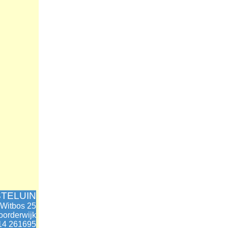
TELUIN
Witbos 25
oorderwijk
014 261695