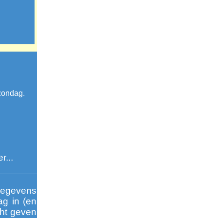
zondag.
r...
 gegevens
ag in (en
cht geven