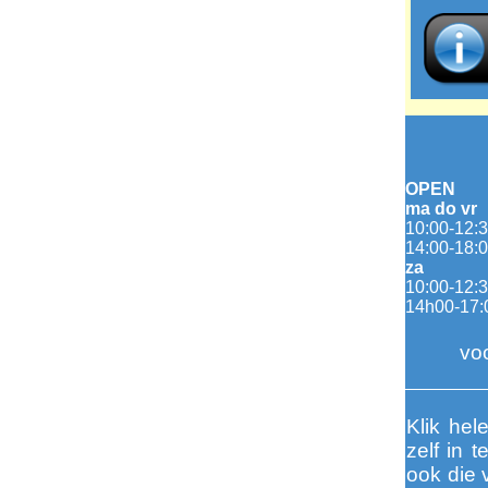
OPEN
ma do vr
10:00-12:
14:00-18:
za
10:00-12:
14h00-17:
voo
Klik hel
zelf in 
ook die 