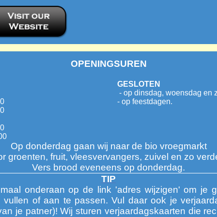
OPENINGSUREN
GESLOTEN
- op dinsdag, woensdag en 
30
- op feestdagen.
00
30
00
Op donderdag gaan wij naar de bio vroegmarkt
r groenten, fruit, vleesvervangers, zuivel en zo verde
Vers brood eveneens op donderdag.
TIP
emaal onderaan op de link 'adres wijzigen' om je
te vullen of aan te passen. Vul daar ook je verjaard
van je patner)! Wij sturen verjaardagskaarten die re