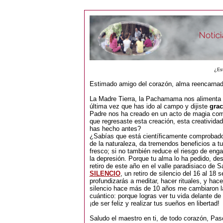
¿Est
Estimado amigo del corazón, alma reencarnad
La Madre Tierra, la Pachamama nos alimenta y
última vez que has ido al campo y dijiste
grac
Padre nos ha creado en un acto de magia comp
que regresaste esta creación, esta creativida
has hecho antes?
¿Sabías que está científicamente comprobado
de la naturaleza, da tremendos beneficios a tu 
fresco; si no también reduce el riesgo de en
la depresión. Porque tu alma lo ha pedido, des
retiro de este año en el valle paradisiaco de 
SILENCIO
, un retiro de silencio del 16 al 18
profundizarás a meditar, hacer rituales, y hac
silencio hace más de 10 años me cambiaron l
cuántico: porque logras ver tu vida delante de
¡de ser feliz y realizar tus sueños en libertad!
Saludo el maestro en ti, de todo corazón, Pas