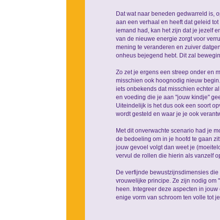
Dat wat naar beneden gedwarreld is, ope
aan een verhaal en heeft dat geleid tot 
iemand had, kan het zijn dat je jezelf 
van de nieuwe energie zorgt voor verru
mening te veranderen en zuiver datgene 
onheus bejegend hebt. Dit zal beweging
Zo zet je ergens een streep onder en m
misschien ook hoognodig nieuw begin
iets onbekends dat misschien echter al
en voeding die je aan "jouw kindje" g
Uiteindelijk is het dus ook een soort 
wordt gesteld en waar je je ook verantw
Met dit onverwachte scenario had je mo
de bedoeling om in je hoofd te gaan zit
jouw gevoel volgt dan weet je (moeitelo
vervul de rollen die hierin als vanzelf 
De verfijnde bewustzijnsdimensies die 
vrouwelijke principe. Ze zijn nodig om 
heen. Integreer deze aspecten in jouw 
enige vorm van schroom ten volle tot 