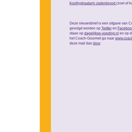
Koolhydraatarm zadenbrood
(zoet of h
Deze nieuwsbrief is een uitgave van C
gevolgd worden op
Twitter
en
Faceboo
staan op
dagelijkse-voeding.nl
en op 
het Coach-Gourmet ga naar
www.coach
deze mail dan
door
.