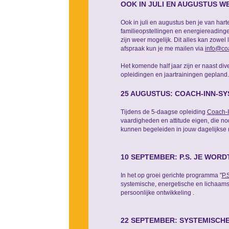
OOK IN JULI EN AUGUSTUS 
Ook in juli en augustus ben je van har
familieopstellingen en energiereadin
zijn weer mogelijk. Dit alles kan zowel
afspraak kun je me mailen via
info@coa
Het komende half jaar zijn er naast di
opleidingen en jaartrainingen gepland
25 AUGUSTUS: COACH-INN-SY
Tijdens de 5-daagse opleiding
Coach-
vaardigheden en attitude eigen, die nod
kunnen begeleiden in jouw dagelijkse (
10 SEPTEMBER: P.S. JE WOR
In het op groei gerichte programma "
P.
systemische, energetische en lichaamsg
persoonlijke ontwikkeling .
22 SEPTEMBER: SYSTEMISCHE