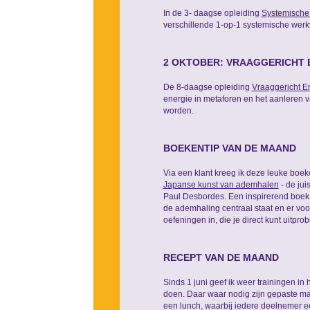
In de 3- daagse opleiding
Systemische
verschillende 1-op-1 systemische werkv
2 OKTOBER: VRAAGGERICHT 
De 8-daagse opleiding
Vraaggericht 
energie in metaforen en het aanleren
worden.
BOEKENTIP VAN DE MAAND
Via een klant kreeg ik deze leuke boek
Japanse kunst van ademhalen
- de jui
Paul Desbordes. Een inspirerend boek 
de ademhaling centraal staat en er voor 
oefeningen in, die je direct kunt uitpr
RECEPT VAN DE MAAND
Sinds 1 juni geef ik weer trainingen i
doen. Daar waar nodig zijn gepaste ma
een lunch, waarbij iedere deelnemer ee