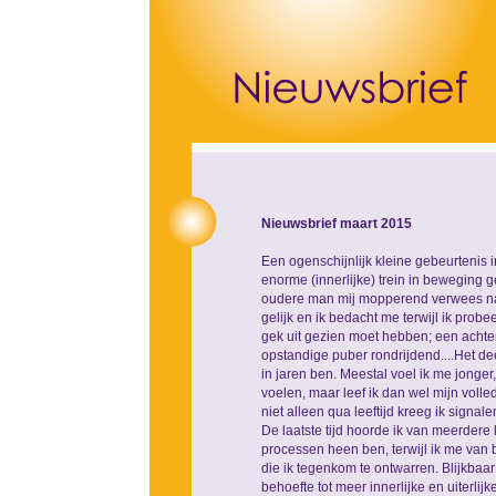
Nieuwsbrief maart 2015
Een ogenschijnlijk kleine gebeurtenis 
enorme (innerlijke) trein in beweging ge
oudere man mij mopperend verwees naa
gelijk en ik bedacht me terwijl ik probe
gek uit gezien moet hebben; een achte
opstandige puber rondrijdend....Het dee
in jaren ben. Meestal voel ik me jonger,
voelen, maar leef ik dan wel mijn voll
niet alleen qua leeftijd kreeg ik signal
De laatste tijd hoorde ik van meerdere 
processen heen ben, terwijl ik me van
die ik tegenkom te ontwarren. Blijkbaa
behoefte tot meer innerlijke en uiterli