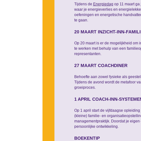
Tijdens de
Energiedag
op 11 maart ga j
waar je energieverlies en energielekken
oefeningen en energetische handvatten
te gaan.
20 MAART INZICHT-INN-FAMI
Op 20 maart is er de mogelijkheid om 
te werken met behulp van een familieops
representanten.
27 MAART COACHDINER
Behoefte aan zowel fysieke als geestel
Tijdens de avond wordt de metafoor van
groeiproces.
1 APRIL COACH-INN-SYSTEME
Op 1 april start de vijfdaagse opleiding
(kleine) familie- en organisatieopstell
managementpraktijk. Doordat je eigen 
persoonlijke ontwikkeling.
BOEKENTIP