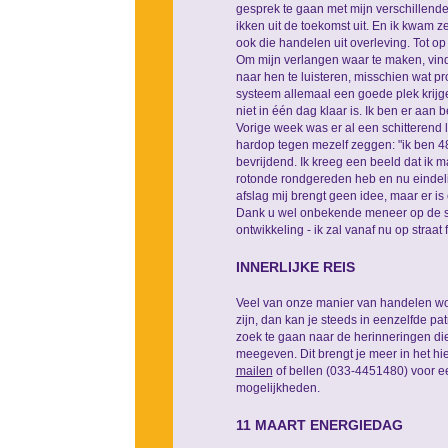
gesprek te gaan met mijn verschillende 
ikken uit de toekomst uit. En ik kwam 
ook die handelen uit overleving. Tot o
Om mijn verlangen waar te maken, vind 
naar hen te luisteren, misschien wat pr
systeem allemaal een goede plek krijgen
niet in één dag klaar is. Ik ben er aan 
Vorige week was er al een schitterend 
hardop tegen mezelf zeggen: "ik ben 48 
bevrijdend. Ik kreeg een beeld dat ik 
rotonde rondgereden heb en nu eindeli
afslag mij brengt geen idee, maar er is
Dank u wel onbekende meneer op de st
ontwikkeling - ik zal vanaf nu op straat
INNERLIJKE REIS
Veel van onze manier van handelen wo
zijn, dan kan je steeds in eenzelfde pat
zoek te gaan naar de herinneringen di
meegeven. Dit brengt je meer in het hi
mailen
of bellen (033-4451480) voor ee
mogelijkheden.
11 MAART ENERGIEDAG