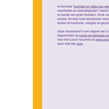
In het boek "
Leringen en visies van me
waarheden en wetmatigheden" neemt M
en kunde van grote meesters. Grote vr
voorbij. De door haar beschreven visie
komen tot harmonie, vreugde en gezon
Deze nieuwsbrief is een uitgave van C
bijgehouden op
coach-inn.blogspot.c
Voor het Coach-Gourmet zie
www.coac
deze mail dan
door
.