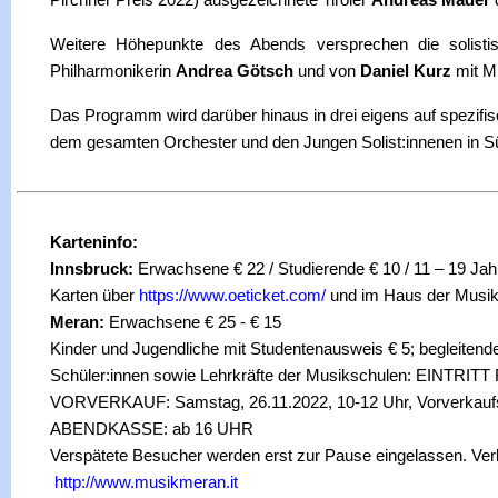
Pirchner Preis 2022) ausgezeichnete Tiroler
Andreas Mader
W
eitere Höhepunkte des Abends versprechen die solisti
Philharmonikerin
Andrea Götsch
und von
Daniel Kurz
mit M
Das Programm wird darüber hinaus in drei eigens auf spezif
dem gesamten Orchester und den Jungen Solist:innenen in Sü
Karteninfo
:
Innsbruck:
Erwachsene € 22 / Studierende € 10 / 11 – 19 Jahr
Karten über
https://www.oeticket.com/
und im Haus der Musik 
Meran
:
Erwachsene € 25 - € 15
Kinder und Jugendliche mit Studentenausweis € 5; begleiten
Schüler:innen sowie Lehrkräfte der Musikschulen
: EINTRITT
VORVERKAUF: Samstag, 26.11.2022, 10-12 Uhr, Vorverkauf
ABENDKASSE: ab 16 UHR
Verspätete Besucher werden erst zur Pause eingelassen. V
http://www.musikmeran.it