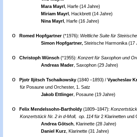
Mara Mayrl
, Harfe (14 Jahre)
Miriam Mayrl
, Hackbrett (14 Jahre)
Nina Mayrl
, Harfe (16 Jahre)
o
Romed Hopfgartner
(*1976):
Weltliche Suite für Steiris
Simon Hopfgartner,
Steirische Harmonika (17 
o
Christoph Wünsch
(*1955):
Konzert für Saxophon und Or
Andreas Mader
, Saxophon (29 Jahre)
o
Pjotr Iljitsch Tschaikowsky
(1840 –1893) /
Vyacheslav Kr
für Posaune und Orchester, 1. Satz
Jakob Ettlinger
, Posaune (19 Jahre)
o
Felix Mendelssohn-Bartholdy
(1809–1847):
Konzertstück 
Konzertstück Nr. 2 in d-Moll, op. 114
für 2 Klarinetten und
Andrea Götsch
, Klarinette (28 Jahre)
Daniel Kurz
, Klarinette (31 Jahre)