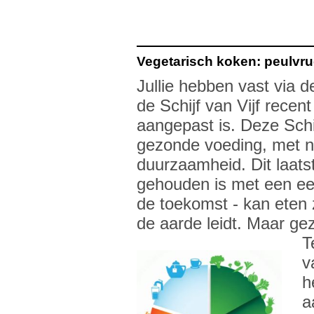
Vegetarisch koken: peulvruc
Jullie hebben vast via 
de Schijf van Vijf rece
aangepast is. Deze Schij
gezonde voeding, met n
duurzaamheid. Dit laats
gehouden is met een eet
de toekomst - kan eten z
de aarde leidt. Maar gez
T
v
h
a