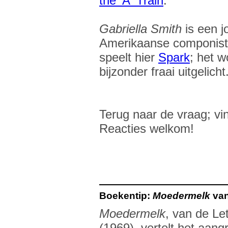
the 'A' Train
.
Gabriella Smith
is een 
Amerikaanse componis
speelt hier
Spark
; het w
bijzonder fraai uitgelicht
Terug naar de vraag; vi
Reacties welkom!
Boekentip:
Moedermelk
van
Moedermelk
, van de Le
(1969), vertelt het aang