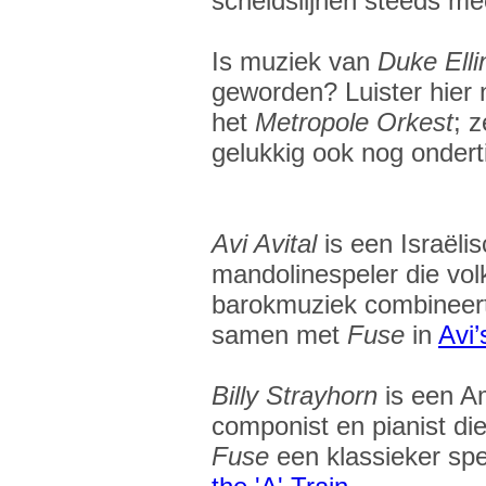
scheidslijnen steeds mee
Is muziek van
Duke Elli
geworden? Luister hier
het
Metropole Orkest
; 
gelukkig ook nog onderti
Avi Avital
is een Israëli
mandolinespeler die vo
barokmuziek combineert
samen met
Fuse
in
Avi
Billy Strayhorn
is een A
componist en pianist die
Fuse
een klassieker spe