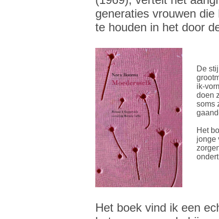
generaties vrouwen die
te houden in het door d
De sti
grootm
ik-vor
doen z
soms z
gaande
Het bo
jonge 
zorgen
ondert
Het boek vind ik een ec