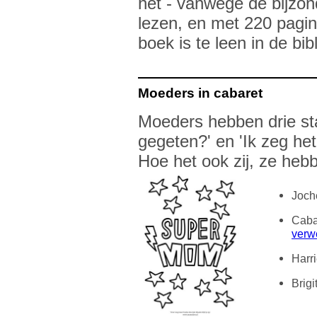
het - vanwege de bijzond
lezen, en met 220 pagin
boek is te leen in de bib
Moeders in cabaret
Moeders hebben drie sta
gegeten?' en 'Ik zeg het
Hoe het ook zij, ze heb
Joch
Caba
verw
Harr
Brig