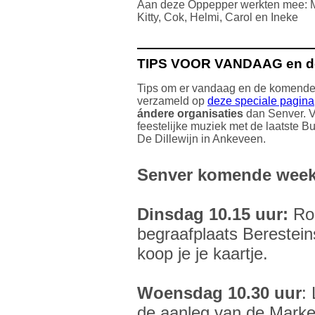
Aan deze Oppepper werkten mee: Ma
Kitty, Cok, Helmi, Carol en Ineke
TIPS VOOR VANDAAG en d
Tips om er vandaag en de komende
verzameld op
deze speciale pagina
ándere
organisaties
dan Senver. V
feestelijke muziek met de laatste Bu
De Dillewijn in Ankeveen.
Senver komende wee
Dinsdag 10.15 uur:
Ron
begraafplaats Berestei
koop je je kaartje.
Woensdag 10.30 uur
:
de aanleg van de Mark