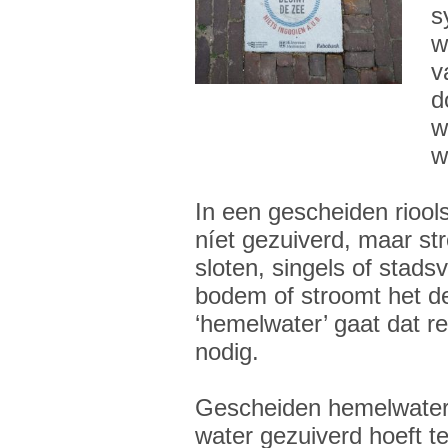
s
w
v
d
w
w
In een gescheiden rioo
níet gezuiverd, maar st
sloten, singels of stadsvi
bodem of stroomt het d
‘hemelwater’ gaat dat rel
nodig.
Gescheiden hemelwatera
water gezuiverd hoeft t