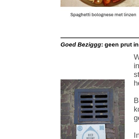
Goed Beziggg
: geen prut i
W
i
s
h
B
k
g
I