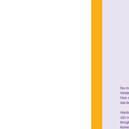
Na ma
helde
Hoe d
dat d
Hierb
zijn 
terug
komen