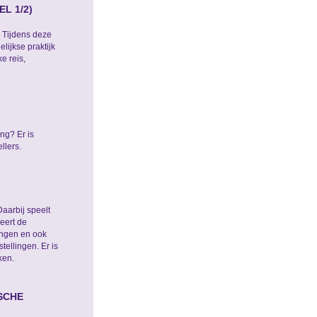
L 1/2)
. Tijdens deze
lijkse praktijk
e reis,
ng? Er is
llers.
Daarbij speelt
eert de
ingen en ook
ellingen. Er is
ken.
SCHE