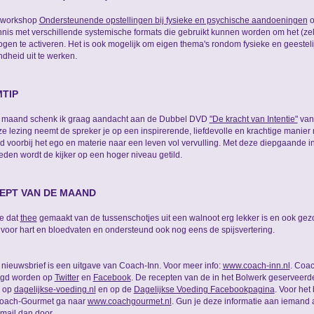
e workshop
Ondersteunende opstellingen bij fysieke en psychische aandoeningen
o
nnis met verschillende systemische formats die gebruikt kunnen worden om het (ze
gen te activeren. Het is ook mogelijk om eigen thema's rondom fysieke en geesteli
dheid uit te werken.
MTIP
 maand schenk ik graag aandacht aan de Dubbel DVD
"De kracht van Intentie"
van
ze lezing neemt de spreker je op een inspirerende, liefdevolle en krachtige manier
d voorbij het ego en materie naar een leven vol vervulling. Met deze diepgaande i
eden wordt de kijker op een hoger niveau getild.
EPT VAN DE MAAND
je dat
thee
gemaakt van de tussenschotjes uit een walnoot erg lekker is en ook gez
voor hart en bloedvaten en ondersteund ook nog eens de spijsvertering.
nieuwsbrief is een uitgave van Coach-Inn. Voor meer info:
www.coach-inn.nl
. Coac
lgd worden op
Twitter
en
Facebook
. De recepten van de in het Bolwerk geserveerd
n op
dagelijkse-voeding.nl
en op de
Dagelijkse Voeding Facebookpagina
. Voor het
Coach-Gourmet ga naar
www.coachgourmet.nl
. Gun je deze informatie aan iemand 
 mail dan
door
.