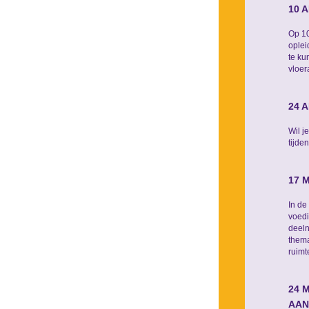
10 
Op 10
oplei
te ku
vloer
24 
Wil j
tijde
17 
In de
voedi
deeln
thema
ruimt
24 
AAN