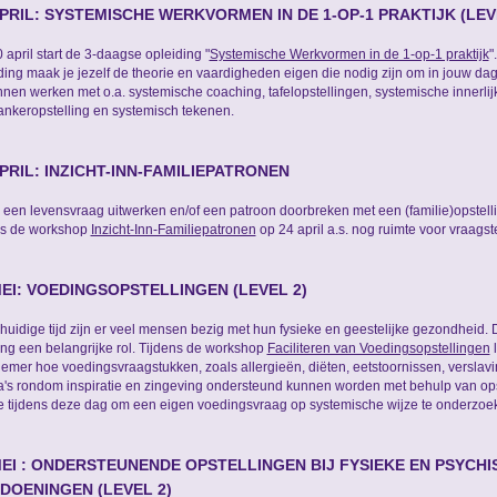
APRIL: SYSTEMISCHE WERKVORMEN IN DE 1-OP-1 PRAKTIJK (LEVE
 april start de 3-daagse opleiding "
Systemische Werkvormen in de 1-op-1 praktijk
"
ding maak je jezelf de theorie en vaardigheden eigen die nodig zijn om in jouw dage
nnen werken met o.a. systemische coaching, tafelopstellingen, systemische innerlijk
ankeropstelling en systemisch tekenen.
APRIL: INZICHT-INN-FAMILIEPATRONEN
e een levensvraag uitwerken en/of een patroon doorbreken met een (familie)opstelli
ns de workshop
Inzicht-Inn-Familiepatronen
op 24 april a.s. nog ruimte voor vraagste
MEI: VOEDINGSOPSTELLINGEN (LEVEL 2)
 huidige tijd zijn er veel mensen bezig met hun fysieke en geestelijke gezondheid. 
ng een belangrijke rol. Tijdens de workshop
Faciliteren van Voedingsopstellingen
l
emer hoe voedingsvraagstukken, zoals allergieën, diëten, eetstoornissen, verslav
's rondom inspiratie en zingeving ondersteund kunnen worden met behulp van opst
e tijdens deze dag om een eigen voedingsvraag op systemische wijze te onderzoe
MEI : ONDERSTEUNENDE OPSTELLINGEN BIJ FYSIEKE EN PSYCHI
DOENINGEN (LEVEL 2)