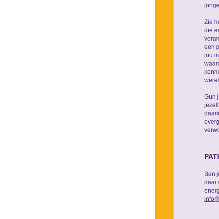
jonge
Zie h
die e
veran
een p
jou i
waard
kenne
werel
Gun j
jezel
daari
overg
verwo
PAT
Ben j
daar 
energ
info@