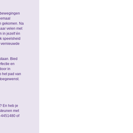
; bewegingen
llemaal
jn gekomen. Na
maar velen met
 in jezelf én
ok speelsheid
e vernieuwde
staan. Bied
rfectie en
door in
p het pad van
 toegewenst.
n? En heb je
rsteunen met
3-4451480 of