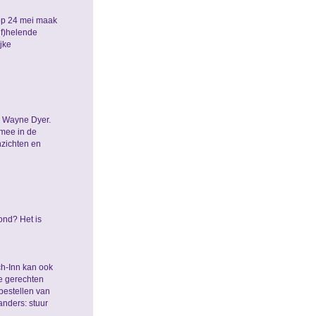
p 24 mei maak
lf)helende
jke
 Wayne Dyer.
 mee in de
nzichten en
ond? Het is
h-Inn kan ook
e gerechten
 bestellen van
anders: stuur