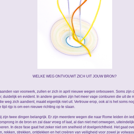
WELKE WEG ONTVOUWT ZICH UIT JOUW BRON?
anden van voorwerk, zullen er zich in april nieuwe wegen ontvouwen. Soms zijn 
r, duidelijk en evident. In andere gevallen zijn het meer vage contouren die uit de
ie weg zich aandient, maakt eigenlijk niet uit. Vertrouw erop, ook al is het soms n
e tijd rijp is om een nieuwe richting op te slaan.
ij zijn twee dingen belangrijk. Er zijn meerdere wegen die naar Rome leiden én ie
oorsprong in de bron en zal daar vroeg of laat, al dan niet met omwegen, uiteindelij
keren. In deze fase gaat het zeker niet om snelheid of doelgerichtheid. Het gaat ov
, rekken, strekken, ontdekken en het creëren van veiligheid voor zowel je volwass