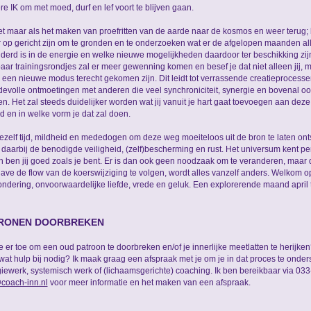
re IK om met moed, durf en lef voort te blijven gaan.
et maar als het maken van proefritten van de aarde naar de kosmos en weer terug
r op gericht zijn om te gronden en te onderzoeken wat er de afgelopen maanden a
derd is in de energie en welke nieuwe mogelijkheden daardoor ter beschikking zi
aar trainingsrondjes zal er meer gewenning komen en besef je dat niet alleen jij, 
n een nieuwe modus terecht gekomen zijn. Dit leidt tot verrassende creatieprocessen
evolle ontmoetingen met anderen die veel synchroniciteit, synergie en bovenal o
n. Het zal steeds duidelijker worden wat jij vanuit je hart gaat toevoegen aan dez
d en in welke vorm je dat zal doen.
ezelf tijd, mildheid en mededogen om deze weg moeiteloos uit de bron te laten ont
f daarbij de benodigde veiligheid, (zelf)bescherming en rust. Het universum kent pe
n ben jij goed zoals je bent. Er is dan ook geen noodzaak om te veranderen, maar 
ave de flow van de koerswijziging te volgen, wordt alles vanzelf anders. Welkom o
ndering, onvoorwaardelijke liefde, vrede en geluk. Een explorerende maand april
RONEN DOORBREKEN
e er toe om een oud patroon te doorbreken en/of je innerlijke meetlatten te herijke
wat hulp bij nodig? Ik maak graag een afspraak met je om je in dat proces te onde
iewerk, systemisch werk of (lichaamsgerichte) coaching. Ik ben bereikbaar via 03
coach-inn.nl
voor meer informatie en het maken van een afspraak.