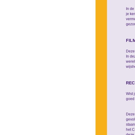
In d
je ke
vermo
gezon
FIL
Deze
In de
werel
wijsh
REC
Wist 
goed 
Deze 
gevo
staa
het 
deze