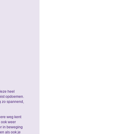
deze heel
 mist opdoemen.
og zo spannend,
dere weg kent
k ook weer
er in beweging
en als ook je