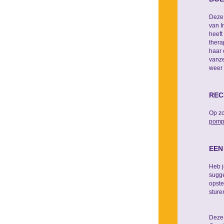
Deze 
van I
heeft
thera
haar 
vanze
weer 
REC
Op zo
pomp
EEN
Heb j
sugge
opste
sture
Deze 