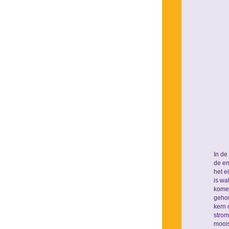
In de
de en
het e
is wa
komen
gehou
kern 
strom
moois