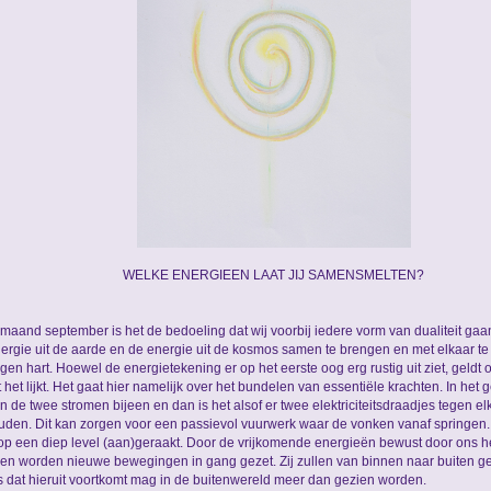
WELKE ENERGIEEN LAAT JIJ SAMENSMELTEN?
 maand september is het de bedoeling dat wij voorbij iedere vorm van dualiteit gaan
ergie uit de aarde en de energie uit de kosmos samen te brengen en met elkaar te
igen hart. Hoewel de energietekening er op het eerste oog erg rustig uit ziet, geldt 
t het lijkt. Het gaat hier namelijk over het bundelen van essentiële krachten. In het g
 de twee stromen bijeen en dan is het alsof er twee elektriciteitsdraadjes tegen e
den. Dit kan zorgen voor een passievol vuurwerk waar de vonken vanaf springen.
op een diep level (aan)geraakt. Door de vrijkomende energieën bewust door ons he
en worden nieuwe bewegingen in gang gezet. Zij zullen van binnen naar buiten geri
 dat hieruit voortkomt mag in de buitenwereld meer dan gezien worden.