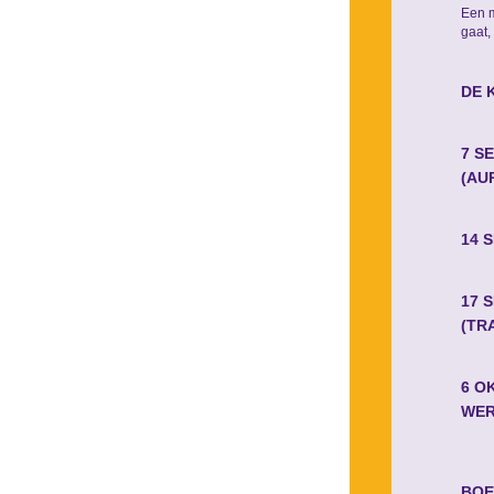
Een m
gaat,
DE 
7 S
(AU
14 
17 
(TR
6 O
WER
BOE