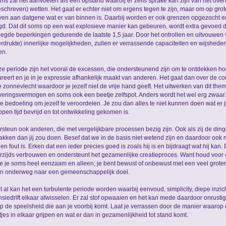
oms zal het aanvoelen als een opstand waarbij er zelfs sprake kan zijn van het ove
schreven) wetten. Het gaat er echter niet om ergens tegen te zijn, maar om op grot
ven aan datgene wat er van binnen is. Daarbij worden er ook grenzen opgezocht e
gd. Dat dit soms op een wat explosieve manier kan gebeuren, wordt extra gevoed 
egde beperkingen gedurende de laatste 1,5 jaar. Door het ontrollen en uitvouwen 
rdrukte) innerlijke mogelijkheden, zullen er verrassende capaciteiten en wijshed
en.
ze periode zijn het vooral de excessen, die ondersteunend zijn om te ontdekken hoe
reert en je in je expressie afhankelijk maakt van anderen. Het gaat dan over de co
e zonnevlecht waardoor je jezelf niet de vrije hand geeft. Het uitwerken van dit the
iveringsvermogen en soms ook een beetje zelfspot. Anders wordt het wel erg zwaar. H
de bedoeling om jezelf te veroordelen. Je zou dan alles te niet kunnen doen wat er ju
open tijd bevrijd en tot ontwikkeling gekomen is.
steun ook anderen, die met vergelijkbare processen bezig zijn. Ook als zij de din
kken dan jij zou doen. Besef dat we in de basis niet wetend zijn en daardoor ook 
en fout is. Erken dat een ieder precies goed is zoals hij is en bijdraagt wat hij kan. 
zijds vertrouwen en ondersteunt het gezamenlijke creatieproces. Want houd voor 
je je soms heel eenzaam en alleen; je bent bewust of onbewust met een veel groter 
n onderweg naar een gemeenschappelijk doel.
t al kan het een turbulente periode worden waarbij eenvoud, simplicity, diepe inzic
siedrift elkaar afwisselen. Er zal stof opwaaien en het kan mede daardoor onrustig 
p de speelsheid die aan je voorbij komt. Laat je verrassen door de manier waarop 
tjes in elkaar grijpen en wat er dan in gezamenlijkheid tot stand komt.