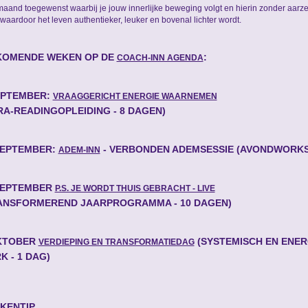
aand toegewenst waarbij je jouw innerlijke beweging volgt en hierin zonder aarzel
 waardoor het leven authentieker, leuker en bovenal lichter wordt.
KOMENDE WEKEN OP DE
:
COACH-INN AGENDA
EPTEMBER:
VRAAGGERICHT ENERGIE WAARNEMEN
RA-READINGOPLEIDING - 8 DAGEN)
SEPTEMBER:
- VERBONDEN ADEMSESSIE (AVONDWORK
ADEM-INN
SEPTEMBER
P.S. JE WORDT THUIS GEBRACHT - LIVE
ANSFORMEREND JAARPROGRAMMA - 10 DAGEN)
KTOBER
(SYSTEMISCH EN ENER
VERDIEPING EN TRANSFORMATIEDAG
K - 1 DAG)
KENTIP