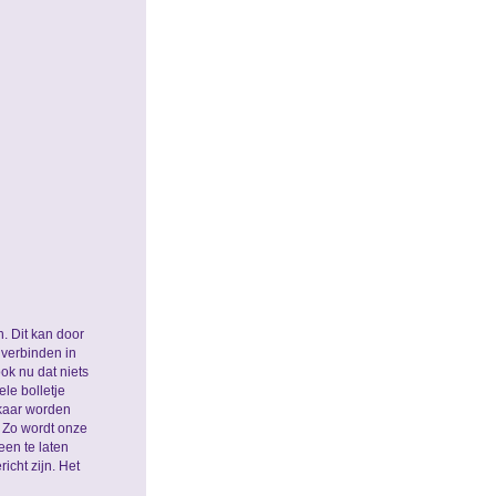
. Dit kan door
 verbinden in
ook nu dat niets
ele bolletje
lkaar worden
 Zo wordt onze
en te laten
cht zijn. Het