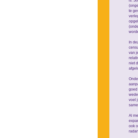
is. S
(onge
te ge
verle
opgel
(onde
word
In de
censu
van j
relat
niet 
afgel
Onder
aanpa
goed 
weder
voel 
same
Al me
expan
ook o
radar