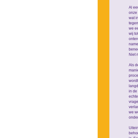
Al ee
onze 
wat i
tegen
we ee
wij t
onter
namel
bened
Niet 
Als d
manie
proce
wordt
langd
in de
echte
vrage
verla
we we
onder
Uitei
behor