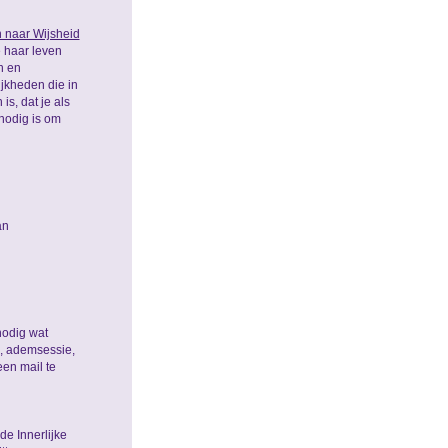
 naar Wijsheid
e haar leven
n en
jkheden die in
s, dat je als
nodig is om
an
nodig wat
p, ademsessie,
een mail te
 de Innerlijke