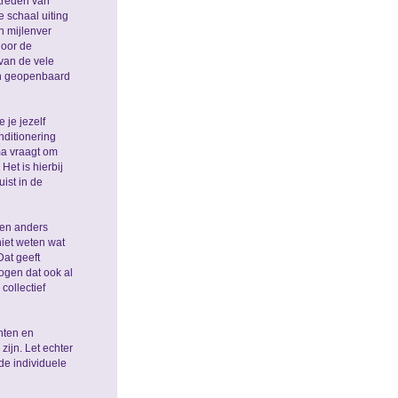
rtreden van
e schaal uiting
n mijlenver
door de
van de vele
en geopenbaard
 je jezelf
nditionering
ma vraagt om
et is hierbij
ist in de
gen anders
niet weten wat
Dat geeft
ogen dat ook al
collectief
hten en
zijn. Let echter
de individuele