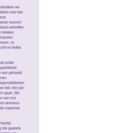
erdrukken we
delen over dat
deze
manier kunnen
gheid verheffen
n trekken
genpolen
boven, zo
cht en liefde.
de juiste
ingewikkeld
de war gehaald
 een
tegenstribbelen
 feit. Het zijn
nen gaan. We
ie van ons
ren alvorens
 de expansie
hierbij
g die gaande