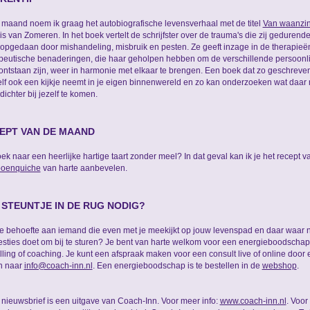
maand noem ik graag het autobiografische levensverhaal met de titel
Van waanzin
ris van Zomeren. In het boek vertelt de schrijfster over de trauma's die zij gedurend
 opgedaan door mishandeling, misbruik en pesten. Ze geeft inzage in de therapieë
peutische benaderingen, die haar geholpen hebben om de verschillende persoonli
ontstaan zijn, weer in harmonie met elkaar te brengen. Een boek dat zo geschreven i
lf ook een kijkje neemt in je eigen binnenwereld en zo kan onderzoeken wat daar 
dichter bij jezelf te komen.
EPT VAN DE MAAND
ek naar een heerlijke hartige taart zonder meel? In dat geval kan ik je het recept v
oenquiche
van harte aanbevelen.
 STEUNTJE IN DE RUG NODIG?
e behoefte aan iemand die even met je meekijkt op jouw levenspad en daar waar 
sties doet om bij te sturen? Je bent van harte welkom voor een energieboodscha
lling of coaching. Je kunt een afspraak maken voor een consult live of online door 
n naar
info@coach-inn.nl
. Een energieboodschap is te bestellen in de
webshop
.
nieuwsbrief is een uitgave van Coach-Inn. Voor meer info:
www.coach-inn.nl
. Voor