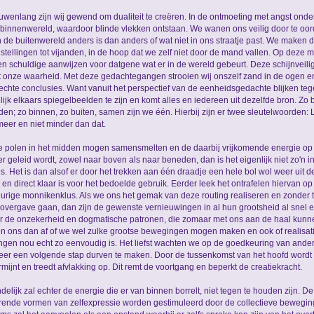
uwenlang zijn wij gewend om dualiteit te creëren. In de ontmoeting met angst ond
binnenwereld, waardoor blinde vlekken ontstaan. We wanen ons veilig door te oor
n de buitenwereld anders is dan anders of wat niet in ons straatje past. We maken 
stellingen tot vijanden, in de hoop dat we zelf niet door de mand vallen. Op deze 
n schuldige aanwijzen voor datgene wat er in de wereld gebeurt. Deze schijnveili
ot onze waarheid. Met deze gedachtegangen strooien wij onszelf zand in de ogen e
echte conclusies. Want vanuit het perspectief van de eenheidsgedachte blijken te
ijk elkaars spiegelbeelden te zijn en komt alles en iedereen uit dezelfde bron. Zo 
en; zo binnen, zo buiten, samen zijn we één. Hierbij zijn er twee sleutelwoorden: Li
meer en niet minder dan dat.
e polen in het midden mogen samensmelten en de daarbij vrijkomende energie op 
r geleid wordt, zowel naar boven als naar beneden, dan is het eigenlijk niet zo'n 
s. Het is dan alsof er door het trekken aan één draadje een hele bol wol weer uit 
 en direct klaar is voor het bedoelde gebruik. Eerder leek het ontrafelen hiervan op
urige monnikenklus. Als we ons het gemak van deze routing realiseren en zonder 
 overgave gaan, dan zijn de gewenste vernieuwingen in al hun grootsheid al snel een
r de onzekerheid en dogmatische patronen, die zomaar met ons aan de haal kun
n ons dan af of we wel zulke grootse bewegingen mogen maken en ook of realisat
ngen nou echt zo eenvoudig is. Het liefst wachten we op de goedkeuring van ande
er een volgende stap durven te maken. Door de tussenkomst van het hoofd wordt
mijnt en treedt afvlakking op. Dit remt de voortgang en beperkt de creatiekracht.
ndelijk zal echter de energie die er van binnen borrelt, niet tegen te houden zijn. De 
ende vormen van zelfexpressie worden gestimuleerd door de collectieve bewegin