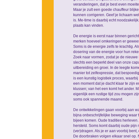
veranderingen, dat je best even moeite
Maar je zult een goede chauffeur blijken
kunnen corrigeren. Geef je lichaam wel
is. Me-time is daarbij echt noodzakelij
plaats kan vinden.
De energie is eerst naar binnen gerich
merken hoeveel omkeringen er geweest z
Soms is de energie zelfs te krachtig. 
dosering van de energie voor hun reke
Zoek naar vormen, zodat je de nieuwe 
slechts een beperkt deel van onze capa
uitbereiding en groei. In de leegte ko
manier tot zelfexpressie, dat bespoedi
is een kunstig logistiek proces, waarb
een moment dat je dacht klaar te zijn en
klussen; van het een komt het ander. Maa
eigenlijk een rustige tijd zou mogen z
soms ook spannende maand.
De ontwikkelingen gaan voorbij aan wat
bijna onbeschrijfelijke beweging waar 
bijeen komen. Oude tradities herleven. 
hersteld. Soms komt daarbij oude pijn n
(ver)dragen. Als je er aan voorbij bent, 
De doorbraken volgen elkaar snel op. N