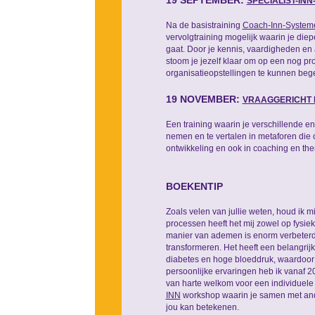
19 SEPTEMBER:
SPECIALIST-IN
Na de basistraining
Coach-Inn-System
vervolgtraining mogelijk waarin je di
gaat. Door je kennis, vaardigheden en 
stoom je jezelf klaar om op een nog pr
organisatieopstellingen te kunnen bege
19 NOVEMBER:
VRAAGGERICHT
Een training waarin je verschillende 
nemen en te vertalen in metaforen die 
ontwikkeling en ook in coaching en the
BOEKENTIP
Zoals velen van jullie weten, houd ik 
processen heeft het mij zowel op fysiek
manier van ademen is enorm verbeterd
transformeren. Het heeft een belangrijk
diabetes en hoge bloeddruk, waardoor 
persoonlijke ervaringen heb ik vanaf
van harte welkom voor een individuele
INN
workshop waarin je samen met an
jou kan betekenen.