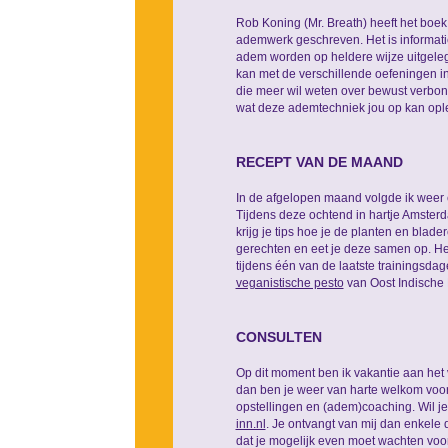
Rob Koning (Mr. Breath) heeft het boe
ademwerk geschreven. Het is informati
adem worden op heldere wijze uitgele
kan met de verschillende oefeningen in
die meer wil weten over bewust verbond
wat deze ademtechniek jou op kan opl
RECEPT VAN DE MAAND
In de afgelopen maand volgde ik weer
Tijdens deze ochtend in hartje Amster
krijg je tips hoe je de planten en blad
gerechten en eet je deze samen op. Het
tijdens één van de laatste trainingsda
veganistische pesto
van Oost Indische 
CONSULTEN
Op dit moment ben ik vakantie aan het 
dan ben je weer van harte welkom voo
opstellingen en (adem)coaching. Wil j
inn.nl
. Je ontvangt van mij dan enkele 
dat je mogelijk even moet wachten voor