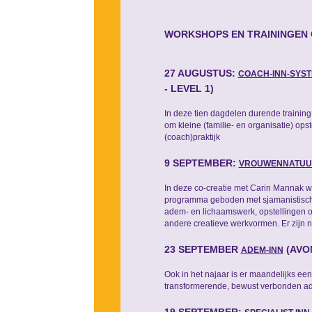
WORKSHOPS EN TRAININGEN
27 AUGUSTUS:
COACH-INN-SYS
- LEVEL 1)
In deze tien dagdelen durende training 
om kleine (familie- en organisatie) ops
(coach)praktijk
9 SEPTEMBER:
VROUWENNATUU
In deze co-creatie met Carin Mannak w
programma geboden met sjamanistisch
adem- en lichaamswerk, opstellingen om
andere creatieve werkvormen. Er zijn no
23 SEPTEMBER
(AVO
ADEM-INN
Ook in het najaar is er maandelijks e
transformerende, bewust verbonden a