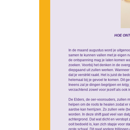
HOE ONT
In de maand augustus word je uitgenod
samen te kunnen vallen met je eigen nat
de ontspanning mag je laten komen wat er
zoeken. Voorbij het denken in de overg
diepgaand uit zullen werken. Wanneer je
dat je verstrikt raakt. Het is juist de b
helemaal bij je gevoel te komen. Dit g
Ineens zal je dingen begrijpen en krijg 
verzachtend zowel voor jezelf als ook i
De Elders, de oer-voorouders, zullen me
helpen om de roots te healen zodat er 
aardse kan herrijzen. Zo zullen vele (
worden. In deze shift gaat veel van da
achtergrond. Dat wat dicht en verstopt
ooit bedoeld is, kan zich stapje voor s
grote schaal. Dit gaat andere trillinge