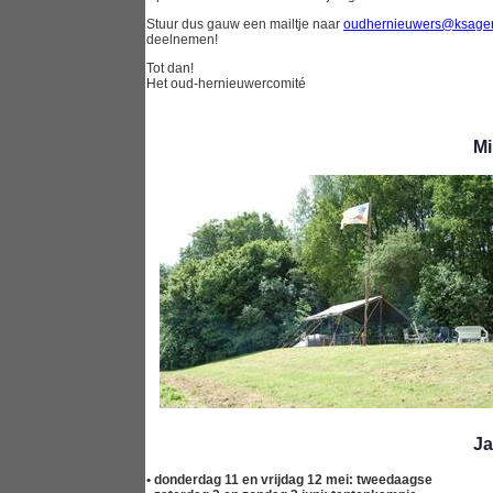
Stuur dus gauw een mailtje naar
oudhernieuwers@ksager
deelnemen!
Tot dan!
Het oud-hernieuwercomité
Mi
J
• donderdag 11 en vrijdag 12 mei: tweedaagse