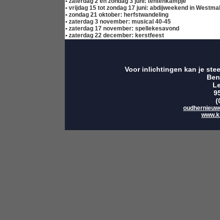
• zaterdag 2 en zondag 3 juni: tentenkampje
• vrijdag 15 tot zondag 17 juni: abdijweekend in Westmal
• zondag 21 oktober: herfstwandeling
• zaterdag 3 november: musical 40-45
• zaterdag 17 november: spellekesavond
• zaterdag 22 december: kerstfeest
Voor inlichtingen kan je ste
Ben
L
9
(
oudhernieuw
www.k