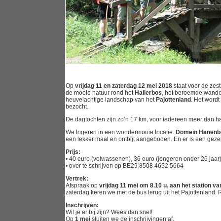
Op
vrijdag 11 en zaterdag 12 mei 2018
staat voor de zes
de mooie natuur rond het
Hallerbos
, het beroemde wandel
heuvelachtige landschap van het
Pajottenland
. Het wordt
bezocht.
De dagtochten zijn zo’n 17 km, voor iedereen meer dan h
We logeren in een wondermooie locatie:
Domein Hanenb
een lekker maal en ontbijt aangeboden. En er is een geze
Prijs:
• 40 euro (volwassenen), 36 euro (jongeren onder 26 jaar
• over te schrijven op BE29 8508 4652 5664
Vertrek:
Afspraak op
vrijdag 11 mei om 8.10 u. aan het station 
zaterdag keren we met de bus terug uit het Pajottenland.
Inschrijven:
Wil je er bij zijn? Wees dan snel!
Op
1 mei
sluiten we de inschrijvingen af.