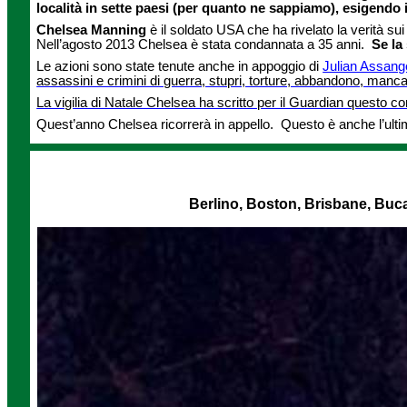
località in sette paesi (per quanto ne sappiamo), esigendo i
Chelsea Manning
è il soldato USA che ha rivelato la verità su
Nell’agosto 2013 Chelsea è stata condannata a 35 anni.
Se la
Le azioni sono state tenute anche in appoggio di
Julian Assang
assassini e crimini di guerra, stupri, torture, abbandono, mancanza
La vigilia di Natale Chelsea ha scritto per il Guardian questo 
Quest’anno Chelsea ricorrerà in appello. Questo è anche l’ul
Berlino, Boston, Brisbane, Buca