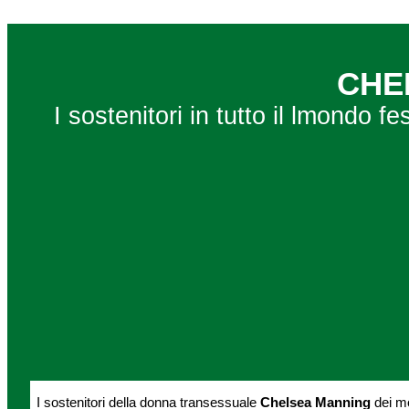
CHE
I sostenitori in tutto il lmondo
I sostenitori della donna transessuale
Chelsea Manning
dei mo