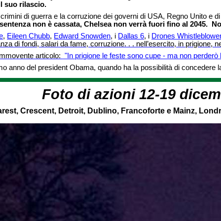
l suo rilascio.
i crimini di guerra e la corruzione dei governi di USA, Regno Unito e di 
 sentenza non è cassata, Chelsea non verrà fuori fino al 2045. 
e
,
Eileen Chubb
,
Edward Snowden
, i
Dallas 6
, i
Drones Whistleblowe
 di fondi, salari da fame, corruzione. . . nell’esercito, in prigione, nei
commovente articolo:
"In prigione le feste sono cupe - ma non perderò
timo anno del president Obama, quando ha la possibilità di conceder
Foto di azioni 12-19 dice
rest, Crescent, Detroit, Dublino, Francoforte e Mainz, Londr