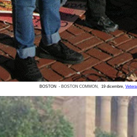
BOSTON -
BOSTON COMMON,
19 dicembre,
Vetera