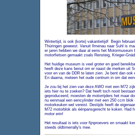
Wintertijd, is ook (korte) vakantietijd! Begin februa
Thüringen geweest. Vanuit Ilmenau naar Suhl is maa
er jaren hebben we daar al eens het Motormuseum b
motorfietsen gemaakt zoals Rensteig, Krieger-Gnä
Het huidige museum is veel groter en goed bereikb
heeft deze kans benut om er naast de merken uit Su
voor en van de DDR te laten zien. Je bent dan ook 
En daarna, meteen het oude centrum in om dat eens
Je zou bij het zien van deze AWO met een M72 zijk
iets hier nu te zoeken? Dat heeft toch nooit bestaa
geproduceerd, moesten de motorrijders het maar d
nu eenmaal een eencylinder met een 250 ccm blok eri
motorkeuken wel vereist. Destijds heeft de eigena
M72 motorblok als éénpansgerecht te koken. Had 
motor erin!
Het resultaat is iets voor fijnproevers en smaakt ken
steeds oldtimerrally's mee.