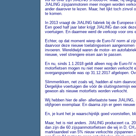
JIALING zijspanmotoren meer mogen worden verkocht
ander daarover te lezen. Maar, het lijkt toch zinvo
te komen.
In 2013 vraagt de JIALING fabriek bij de Europese 
Een goed half jaar later krijgt JIALING dan ook de
voertuigen. En daarmee werd de verkoop voor ons e
Echter, op dat moment wierp de Euro-IV norm al zij
daarvoor deze nieuwe toelatingseisen aangenomen e
invoeren. Wereldwijd waren de motor- en autofabrie
nieuwe, veel strengere eisen aan te passen.
En nu, sinds 1.1.2018 geldt alleen nog de Euro-IV n
motorfietsen mogen nu niet meer worden verkocht e
overgangsperiode was op 31.12.2017 afgelopen. Ove
Slimmerikken, net zoals wij, hadden al ruim daarvo
Dergelijke voertuigen die vóór de sluitingstermijn
gewoon als nieuwe motorfiets worden verkocht.
Wij hebben hier de aller- allerlaatste twee JIALING
olijfgroen exemplaar. En daarna zijn er geen nieu
En, je kunt het je waarschijnlijk goed voorstellen, bl
Maar, het is niet anders. JIALING produceert ca. 20
dan zijn die 60 zijspanmotorfietsen die wij in D, C
marktaandeel van 5% nieuw verkochte zijspannen - 