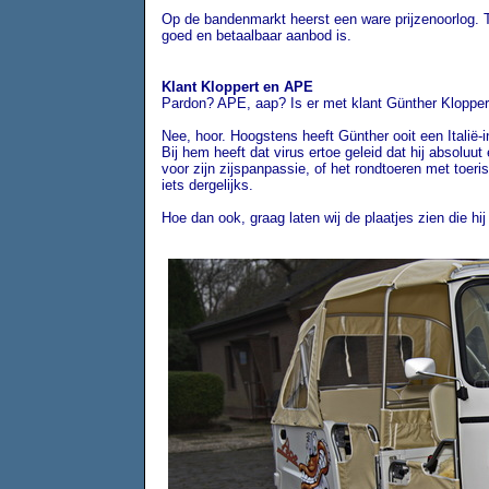
Op de bandenmarkt heerst een ware prijzenoorlog. T
goed en betaalbaar aanbod is.
Klant Kloppert en APE
Pardon? APE, aap? Is er met klant Günther Klopper
Nee, hoor. Hoogstens heeft Günther ooit een Italië-
Bij hem heeft dat virus ertoe geleid dat hij absoluu
voor zijn zijspanpassie, of het rondtoeren met toeri
iets dergelijks.
Hoe dan ook, graag laten wij de plaatjes zien die hij