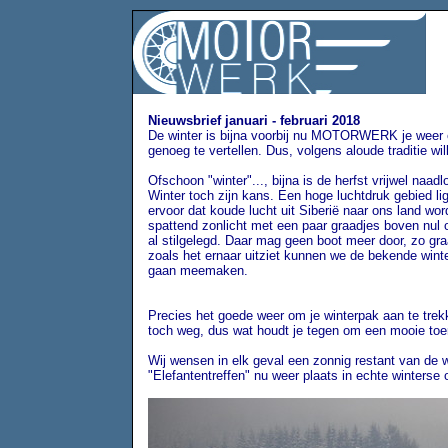
Nieuwsbrief januari - februari 2018
De winter is bijna voorbij nu MOTORWERK je weer e
genoeg te vertellen. Dus, volgens aloude traditie wil
Ofschoon "winter"..., bijna is de herfst vrijwel naad
Winter toch zijn kans. Een hoge luchtdruk gebied lig
ervoor dat koude lucht uit Siberië naar ons land w
spattend zonlicht met een paar graadjes boven nul o
al stilgelegd. Daar mag geen boot meer door, zo gr
zoals het ernaar uitziet kunnen we de bekende winte
gaan meemaken.
Precies het goede weer om je winterpak aan te trekk
toch weg, dus wat houdt je tegen om een mooie toerri
Wij wensen in elk geval een zonnig restant van de 
"Elefantentreffen" nu weer plaats in echte winterse