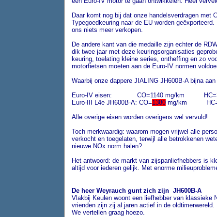
een Euro-IV motor te gaan ontwikkelen. Heel vervel
Daar komt nog bij dat onze handelsverdragen met C
Typegoedkeuring naar de EU worden geëxporteerd. 
ons niets meer verkopen.
De andere kant van die medaille zijn echter de RDW
dik twee jaar met deze keuringsorganisaties geprobee
keuring, toelating kleine series, ontheffing en zo v
motorfietsen moeten aan de Euro-IV normen voldoen
Waarbij onze dappere JIALING JH600B-A bijna aan 
Euro-IV eisen: CO=1140 mg/km HC=3
Euro-III L4e JH600B-A: CO=
1380
mg/km HC
Alle overige eisen worden overigens wel vervuld!
Toch merkwaardig: waarom mogen vrijwel alle perso
verkocht en toegelaten, terwijl alle betrokkenen we
nieuwe NOx norm halen?
Het antwoord: de markt van zijspanliefhebbers is klei
altijd voor iederen gelijk. Met enorme milieuproblem
De heer Weyrauch gunt zich zijn JH600B-A
Vlakbij Keulen woont een liefhebber van klassieke
vrienden zijn zij al jaren actief in de oldtimerwer
We vertellen graag hoezo.