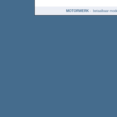
MOTORWERK
- betaalbaar mode