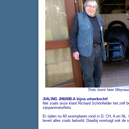
Trots toont heer Weyrau
JIALING JH600B-A bijna uitverkocht!
Net zoals onze klant Richard Schönfelder het zelf b
zijspanmotorfiets.
Er rijden nu 60 exemplaren rond in D, CH, A en NL.
levert alles zoals beloofd. Daarbij overtuigt ook de