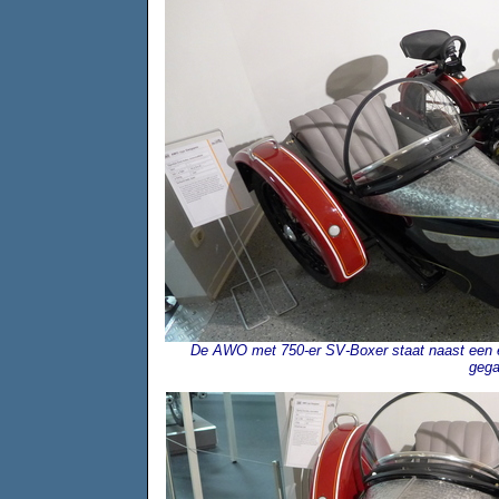
De AWO met 750-er SV-Boxer staat naast een ec
geg