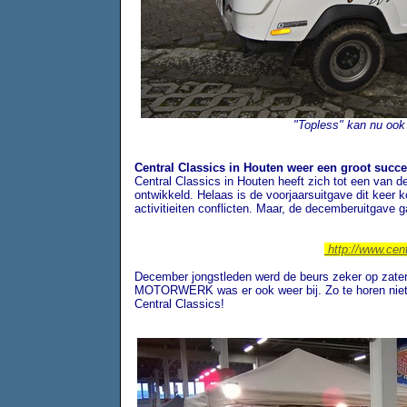
"Topless" kan nu ook 
Central Classics in Houten weer een groot succe
Central Classics in Houten heeft zich tot een van d
ontwikkeld. Helaas is de voorjaarsuitgave dit keer 
activitieiten conflicten. Maar, de decemberuitgave g
http://www.cent
December jongstleden werd de beurs zeker op zate
MOTORWERK was er ook weer bij. Zo te horen niet 
Central Classics!