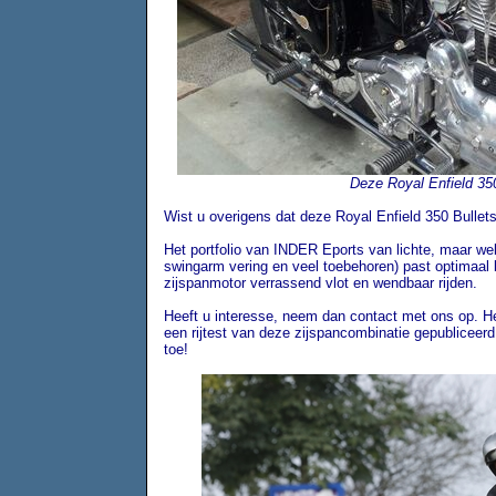
Deze Royal Enfield 350 
Wist u overigens dat deze Royal Enfield 350 Bullets
Het portfolio van INDER Eports van lichte, maar w
swingarm vering en veel toebehoren) past optimaal b
zijspanmotor verrassend vlot en wendbaar rijden.
Heeft u interesse, neem dan contact met ons op. He
een rijtest van deze zijspancombinatie gepubliceerd.
toe!