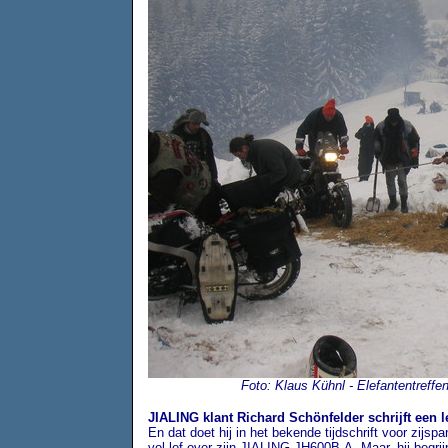
Foto: Klaus Kühnl - Elefantentreffe
JIALING klant Richard Schönfelder schrijft een l
En dat doet hij in het bekende tijdschrift voor zijspa
vol lof over zijn JIALING JH600B-A. Maar, hij begri