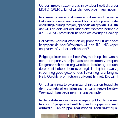
Op een mooie nazomerdag in oktober heeft dit groepj
MOTORWERK. En of zij dan ook proefritjes mogen r
Nou moet je weten dat mensen uit en rond Keulen ee
Het daarbij gesproken dialect lijkt sterk op ons dia
onderlinge plaagstootjes, grappen en grollen. De a
dat wij zelf ook wel wat klassieke motoren hebben e
die JIALING proefritten hebben we overigens ook g
Het viertal vertrekt weer en wij proberen uit de ch
begrepen: de heer Weyrauch wil een JIALING kopen e
ongeveer, of zit het toch anders?
En
i
ge tijd later belt de heer Weyrauch op, het was 
eerst een paar van zijn klassieke motoren verkopen
De gemakkelijke en erg wendbare besturing, de achte
de proefrit hebben hem overtuigd. En hij had naar zij
ik ben nog goed gezond, dus liever nog jarenlang wat
NSU Quickly bromfietsen verkoopt hij niet. Die zijn l
Omdat zijn zwarte exemplaar al rijklaar en toegelaten
de motorfiets af en halen samen zijn nieuwe kenteken
Weyrauch kan beginnen met zijspanrijden!
In de laatste mooie najaarsdagen rijdt hij dan de e
te koud. Zijn garage heeft hij piekfijn opgeruimd en
wintertijd. Een druppellader voor de accu heeft hij a