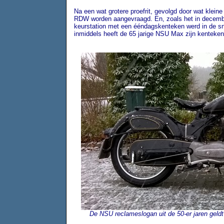
Na een wat grotere proefrit, gevolgd door wat klei
RDW worden aangevraagd. En, zoals het in december
keurstation met een ééndagskenteken werd in de s
inmiddels heeft de 65 jarige NSU Max zijn kenteken
De NSU reclameslogan uit de 50-er jaren geld