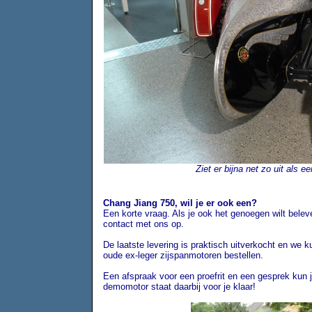
Ziet er bijna net zo uit als 
Chang Jiang 750, wil je er ook een?
Een korte vraag. Als je ook het genoegen wilt bel
contact met ons op.
De laatste levering is praktisch uitverkocht en we
oude ex-leger zijspanmotoren bestellen.
Een afspraak voor een proefrit en een gesprek kun 
demomotor staat daarbij voor je klaar!