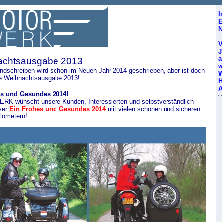
I
E
N
V
J
a
achtsausgabe 2013
w
ndschreiben wird schon im Neuen Jahr 2014 geschrieben, aber ist doch
W
die Weihnachtsausgabe 2013!
H
A
es und Gesundes 2014!
ERK
wünscht unsere Kunden, Interessierten und selbstverständlich
ser
Ein Frohes und Gesundes 2014
mit vielen schönen und sicheren
ilometern!