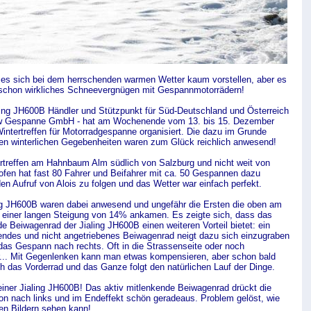
es sich bei dem herrschenden warmen Wetter kaum vorstellen, aber es
schon wirkliches Schneevergnügen mit Gespannmotorrädern!
ling JH600B Händler und Stützpunkt für Süd-Deutschland und Österreich
öw Gespanne GmbH - hat am Wochenende vom 13. bis 15. Dezember
intertreffen für Motorradgespanne organisiert. Die dazu im Grunde
en winterlichen Gegebenheiten waren zum Glück reichlich anwesend!
rtreffen am Hahnbaum Alm südlich von Salzburg und nicht weit von
fen hat fast 80 Fahrer und Beifahrer mit ca. 50 Gespannen dazu
en Aufruf von Alois zu folgen und das Wetter war einfach perfekt.
ing JH600B waren dabei anwesend und ungefähr die Ersten die oben am
 einer langen Steigung von 14% ankamen. Es zeigte sich, dass das
e Beiwagenrad der Jialing JH600B einen weiteren Vorteil bietet: ein
endes und nicht angetriebenes Beiwagenrad neigt dazu sich einzugraben
das Gespann nach rechts. Oft in die Strassenseite oder noch
... Mit Gegenlenken kann man etwas kompensieren, aber schon bald
ch das Vorderrad und das Ganze folgt den natürlichen Lauf der Dinge.
einer Jialing JH600B! Das aktiv mitlenkende Beiwagenrad drückt die
on nach links und im Endeffekt schön geradeaus. Problem gelöst, wie
en Bildern sehen kann!