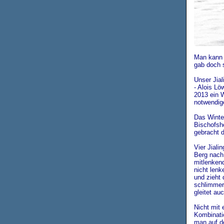
Man kann 
gab doch 
Unser Jia
- Alois L
2013 ein W
notwendig
Das Winte
Bischofsho
gebracht d
Vier Jial
Berg nach
mitlenkend
nicht lenk
und zieht 
schlimmer
gleitet au
Nicht mit 
Kombinati
man auf d