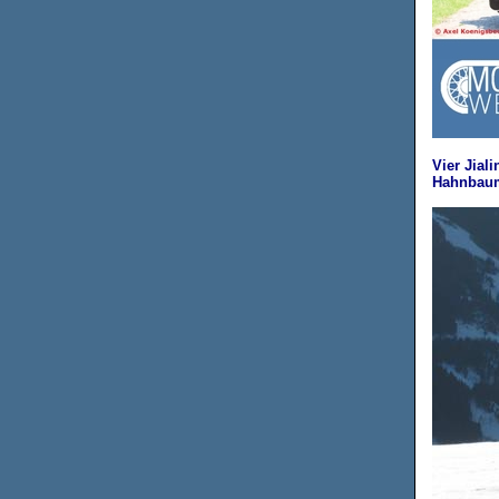
Vier Jial
Hahnbau