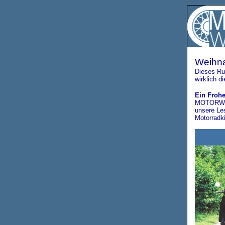
Weihn
Dieses Ru
wirklich 
Ein Froh
MOTORW
unsere Le
Motorradk