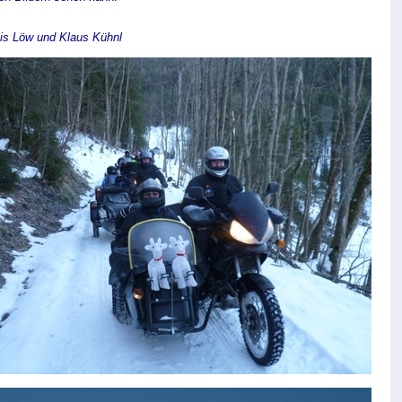
ois Löw und Klaus Kühnl