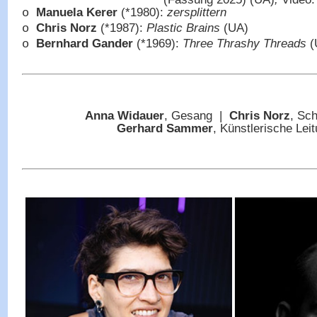
Manuela Kerer
(*1980):
zersplittern
o
Chris Norz
(*1987):
Plastic Brains
(UA)
o
Bernhard Gander
(*1969):
Three Thrashy Threads
(
o
Anna Widauer
, Gesang |
Chris Norz
, Sc
Gerhard Sammer
, Künstlerische Le