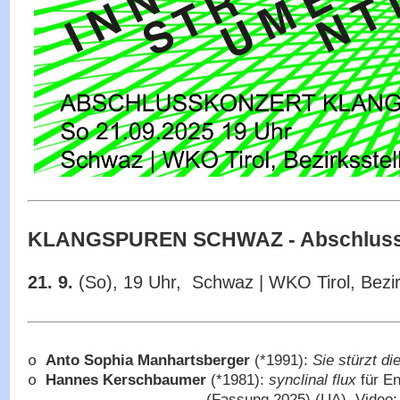
KLANGSPUREN SCHWAZ - Abschlussk
21
. 9.
(So), 19 Uhr, Schwaz | WKO Tirol, Bezi
Anto Sophia Manhartsberger
(*1991):
Sie stürzt d
o
Hannes Kerschbaumer
(*1981):
synclinal flux
für E
o
(Fassung 2025) (UA)
,
Video