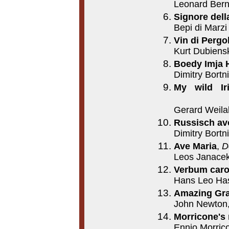
Leonard Bern
Signore dell
Bepi di Marzi
Vin di Pergo
Kurt Dubi
Boedy Imja 
Dimitry B
My wild Ir
Gerard Weila
Russisch a
Dimitry Bort
Ave Maria
,
D
Leos Janacek
Verbum caro
Hans Leo Hass
Amazing Gra
John Newton,
Morricone's
Ennio Morric