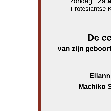
zondag
|
29 a
Protestantse 
De cel
van zijn geboort
Eliann
Machiko S