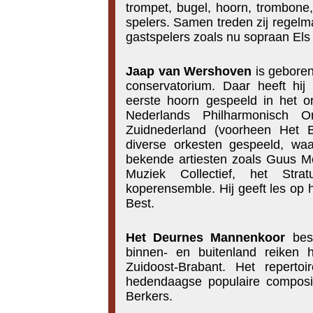
trompet, bugel, hoorn, trombone,
spelers. Samen treden zij regel
gastspelers zoals nu sopraan Els
Jaap van Wershoven
is geboren
conservatorium. Daar heeft hij
eerste hoorn gespeeld in het or
Nederlands Philharmonisch O
Zuidnederland (voorheen Het Br
diverse orkesten gespeeld, wa
bekende artiesten zoals Guus M
Muziek Collectief, het Str
koperensemble. Hij geeft les op
Best.
Het Deurnes Mannenkoor
best
binnen- en buitenland reiken
Zuidoost-Brabant. Het reperto
hedendaagse populaire composit
Berkers.