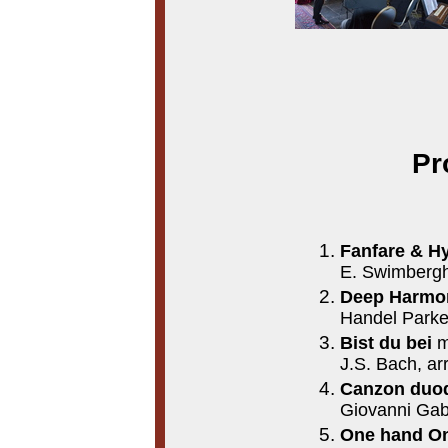
Pr
Fanfare & 
E. Swimberg
Deep
Handel Park
Bist du bei
m
J.S. Bach, ar
Canzon duod
Giovanni Gabr
One hand On