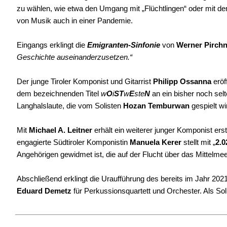
zu wählen, wie etwa den Umgang mit „Flüchtlingen“ oder mit dem 
von Musik auch in einer Pandemie.
Eingangs erklingt die
Emigranten-Sinfonie
von
Werner Pirchn
Geschichte auseinanderzusetzen.“
Der junge Tiroler Komponist und Gitarrist
Philipp Ossanna
eröf
dem bezeichnenden Titel
w
O
i
ST
w
E
ste
N
an ein bisher noch sel
Langhalslaute, die vom Solisten
Hozan Temburwan
gespielt wi
Mit
Michael A. Leitner
erhält ein weiterer junger Komponist ers
engagierte Südtiroler Komponistin
Manuela Kerer
stellt mit „
2.0
Angehörigen gewidmet ist, die auf der Flucht über das Mittelmee
Abschließend erklingt die Uraufführung des bereits im Jahr 2021
Eduard Demetz
für Perkussionsquartett und Orchester. Als Sol