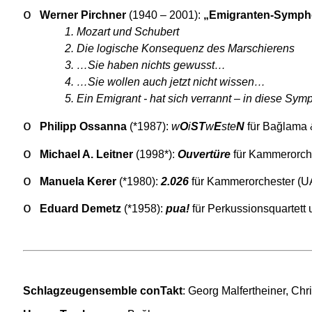
o
Werner Pirchner
(1940 – 2001):
„Emigranten-Symph
1. Mozart und Schubert
2. Die logische Konsequenz des Marschierens
3. …Sie haben nichts gewusst…
4. …Sie wollen auch jetzt nicht wissen…
5. Ein Emigrant - hat sich verrannt – in diese Sy
o
Philipp Ossanna
(*1987):
w
O
i
ST
w
E
ste
N
für Bağlama 
o
Michael A. Leitner
(1998*):
Ouvertüre
für Kammerorch
o
Manuela Kerer
(*1980):
2.026
für Kammerorchester (U
o
Eduard Demetz
(*1958):
pua!
für Perkussionsquartett 
Schlagzeugensemble conTakt
: Georg Malfertheiner, Chr