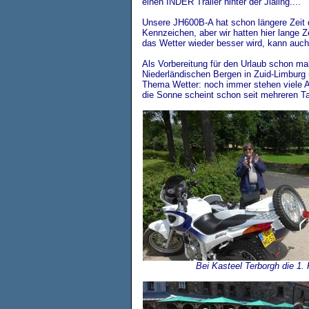
einen INDER Trailer hinter der Jialing....
Unsere JH600B-A hat schon längere Zeit 
Kennzeichen, aber wir hatten hier lange Ze
das Wetter wieder besser wird, kann auch
Als Vorbereitung für den Urlaub schon ma
Niederländischen Bergen in Zuid-Limbur
Thema Wetter: noch immer stehen viele 
die Sonne scheint schon seit mehreren T
Bei Kasteel Terborgh die 1.