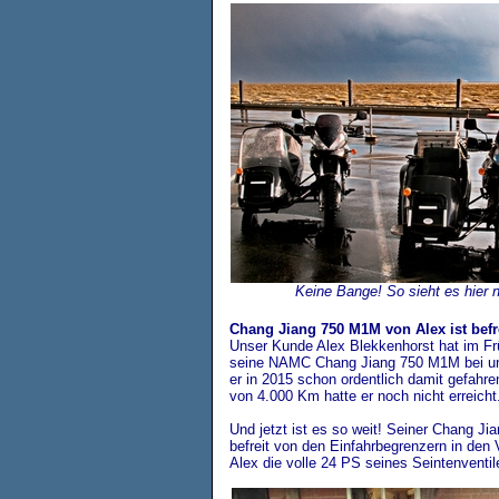
Keine Bange! So sieht es hier 
Chang Jiang 750 M1M von Alex ist befre
Unser Kunde Alex Blekkenhorst hat im Frü
seine NAMC Chang Jiang 750 M1M bei un
er in 2015 schon ordentlich damit gefahre
von 4.000 Km hatte er noch nicht erreicht
Und jetzt ist es so weit! Seiner Chang Ji
befreit von den Einfahrbegrenzern in den 
Alex die volle 24 PS seines Seintenventi