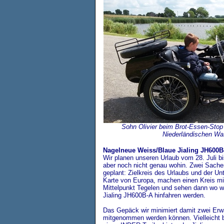
Sohn Olivier beim Brot-Essen-Stop
Niederländischen Wa
Nagelneue Weiss/Blaue Jialing JH600B
Wir planen unseren Urlaub vom 28. Juli b
aber noch nicht genau wohin. Zwei Sachen
geplant: Zielkreis des Urlaubs und der Un
Karte von Europa, machen einen Kreis m
Mittelpunkt Tegelen
und sehen dann wo wi
Jialing JH600B-A hinfahren werden.
Das Gepäck wir minimiert damit zwei Er
mitgenommen werden können. Vielleicht 