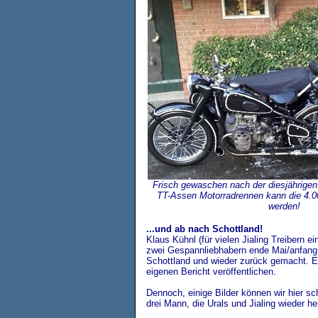
Frisch gewaschen nach der diesjährige
TT-Assen Motorradrennen kann die 4.
werden!
...und ab nach Schottland!
Klaus Kühnl (für vielen Jialing Treibern ein
zwei Gespannliebhabern ende Mai/anfang
Schottland und wieder zurück gemacht. E
eigenen Bericht veröffentlichen.
Dennoch, einige Bilder können wir hier s
drei Mann, die Urals und Jialing wieder h