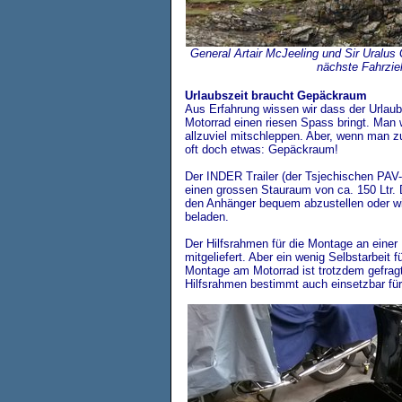
General Artair McJeeling und Sir Uralus
nächste Fahrzie
Urlaubszeit braucht Gepäckraum
Aus Erfahrung wissen wir dass der Urlau
Motorrad einen riesen Spass bringt. Man w
allzuviel mitschleppen. Aber, wenn man zu
oft doch etwas: Gepäckraum!
Der INDER Trailer (der Tsjechischen PAV
einen grossen Stauraum von ca. 150 Ltr.
den Anhänger bequem abzustellen oder w
beladen.
Der Hilfsrahmen für die Montage an einer 
mitgeliefert. Aber ein wenig Selbstarbeit
Montage am Motorrad ist trotzdem gefrag
Hilfsrahmen bestimmt auch einsetzbar fü