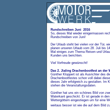
Rundschreiben Juni 2016
So, dieses Mal wieder einigermassen rechtz
Rundschreiben von Juni!
Der Urlaub steht bei vielen vor der Tür, w
planen unseren Urlaub vom 28. Juli bis 1
Mal einiges zum Thema Reisen und Urla
Kunden uns berichten.
Viel Vorfreude gewünscht!
Das 2. Jialing Drachenbootfest an der 
Günther Kloppert ist als Ausrichter des di
Drachenbootfestes schon voll dabei dies
dieses Jahr erfolgreich zu gestalten. Im 
stehen die Veranstaltungsdaten.
Günther hat uns ein schönes Bild von zwei
Waterkant geschickt. Er ist gerade in de
Wettergöttern eingestiegen um für eine We
weitaus besser ist wie die auf dem Bild z