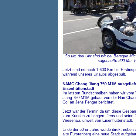
So um drei Uhr sind wir bei Baraque Mi
sagenhafte 800 Mtr. 
Jetzt sind es noch 1.600 Km bis Erstinsp
während unseres Urlaubs abgespult.
NAMC Chang Jiang 750 M1M ausgeliefe
Eisenhüttenstadt
Im letzten Rundschreiben haben wir vom 
Jiang 750 M1M gebaut von der Nan Chang 
Co. an Jens Fenger berichtet.
Jetzt war der Termin da um diese Gespan
zum Kunden zu bringen. Jens und seine F
Wiesenau, unweit von Eisenhüttenstadt.
Ende der 50-er Jahre wurde direkt neben 
alte Fürstenberg eine neue Stadt aufgeba