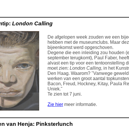
tip:
London Calling
De afgelopen week zouden we een bij
hebben met de museumclubs. Maar de
bijeenkomst werd opgeschoven.
Degene die een inleiding zou houden (e
september terugkomt), Paul Faber, heeft
alvast een tip voor een tentoonstelling d
moet zien:
London Calling
, in het Kun
Den Haag. Waarom? "Vanwege geweld
werken van een groot aantal topkunsten
Bacon, Freud, Hockney, Kitay, Paula R
Uniek."
Te zien tot 7 juni.
Zie hier
meer informatie.
n van Henja: Pinksterlunch