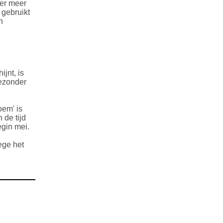
ger meer
 gebruikt
n
ijnt, is
gezonder
oem' is
 de tijd
egin mei.
ege het