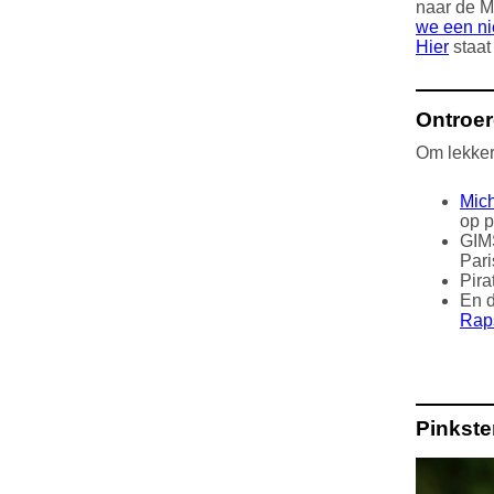
naar de M
we een n
Hier
staat
Ontroer
Om lekker 
Mich
op p
GI
Pari
Pira
En 
Rap
Pinkst