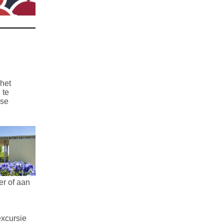
 het
 te
rse
er of aan
excursie