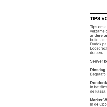
TIPS V
Tips om e
verzamel
ándere
o
buitenacti
Dudok park
Loosdrech
dorpen.
Senver 
Dinsdag 
Begraafpl
Donderda
in het fil
de kassa.
Marker W
In de Opp