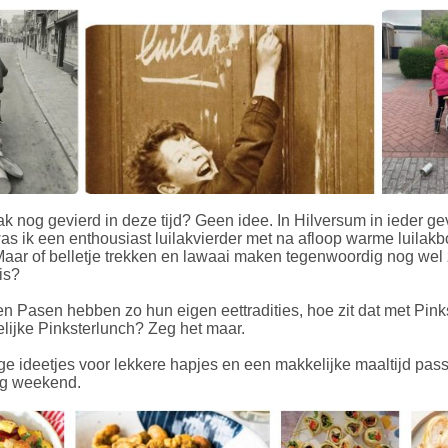
ak nog gevierd in deze tijd? Geen idee. In Hilversum in ieder gev
as ik een enthousiast luilakvierder met na afloop warme luilakb
 Maar of belletje trekken en lawaai maken tegenwoordig nog wel
is?
en Pasen hebben zo hun eigen eettradities, hoe zit dat met Pin
elijke Pinksterlunch? Zeg het maar.
e ideetjes voor lekkere hapjes en een makkelijke maaltijd pas
ang weekend.