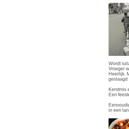
Wordt luil
Vroeger w
Heerlijk.
geslaagd 
Kerstmis 
Een feest
Eenvoudig
in een l