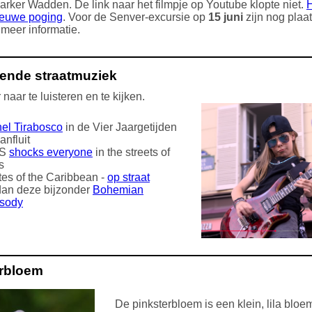
arker Wadden. De link naar het filmpje op Youtube klopte niet.
H
ieuwe poging
. Voor de Senver-excursie op
15 juni
zijn nog plaat
 meer informatie.
ende straatmuziek
naar te luisteren en te kijken.
el Tirabosco
in de Vier Jaargetijden
anfluit
MS
shocks everyone
in the streets of
s
tes of the Caribbean -
op straat
dan deze bijzonder
Bohemian
sody
erbloem
De pinksterbloem is een klein, lila bloe