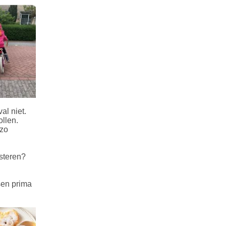
al niet.
ollen.
 zo
ksteren?
sen prima