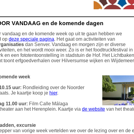
OOR VANDAAG en de komende dagen
r vandaag en de komende week op uit te gaan hebben we
d op
deze speciale pagina
. Het gaat om activiteiten van
rganisaties
dan Senver. Vandaag en morgen zijn er diverse
viteiten, en het wordt mooi weer. Zo is er het foodtruckfestival in
 en een fototentoonstelling in stadstuin de Hof. Het Lichtbaken
t toont erfgoedverhalen over Hilversumse wijken en Wijdemee
komende week
10.15 uur:
Rondleiding over de Noorder
aats. Je kaartje koop je
hier
.
g 11.00 uur:
Film Calle Málaga
mtheater aan het Herenplein. Kaartje via
de website
van het theat
adden, excursie
epper van vorige week vertelden we over de lezing over en de 