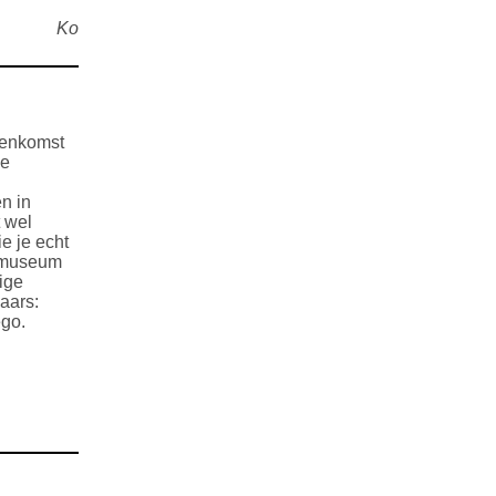
Ko
eenkomst
ze
n in
 wel
ie je echt
stmuseum
ige
aars:
ego.