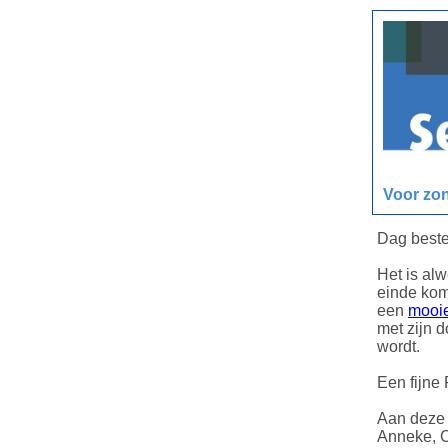
Voor zon
Dag beste
Het is al
einde kom
een
mooi
met zijn d
wordt.
Een fijne
Aan deze 
Anneke, C