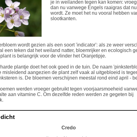
je in weilanden tegen kan komen: vroe
dan nu vanwege Engels raaigras dat nu
wordt. Ze moet het nu vooral hebben va
slootkanten.
rbloem wordt gezien als een soort 'indicator': als ze weer versch
al een teken dat het weiland natter, bloemrijker en ecologisch 
plant is belangrijk voor de vlinder het Oranjetipje.
harde plantje doet het ook goed in de tuin. De naam 'pinksterbl
 misleidend aangezien de plant zelf vaak al uitgebloeid is tegen
nksteren is. De bloemen verschijnen meestal rond eind april - b
loemen werden vroeger gebruikt tegen voorjaarsmoeheid vanw
lte aan vitamine C. Om dezelfde reden werden ze gegeten bij
k.
dicht
Credo