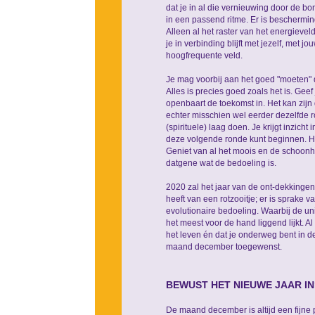
dat je in al die vernieuwing door de b
in een passend ritme. Er is beschermin
Alleen al het raster van het energieveld 
je in verbinding blijft met jezelf, met 
hoogfrequente veld.
Je mag voorbij aan het goed "moeten" 
Alles is precies goed zoals het is. Gee
openbaart de toekomst in. Het kan zijn 
echter misschien wel eerder dezelfde 
(spirituele) laag doen. Je krijgt inzich
deze volgende ronde kunt beginnen. Ho
Geniet van al het moois en de schoonhei
datgene wat de bedoeling is.
2020 zal het jaar van de ont-dekkingen
heeft van een rotzooitje; er is sprake 
evolutionaire bedoeling. Waarbij de uni
het meest voor de hand liggend lijkt. A
het leven én dat je onderweg bent in de
maand december toegewenst.
BEWUST HET NIEUWE JAAR IN
De maand december is altijd een fijne p