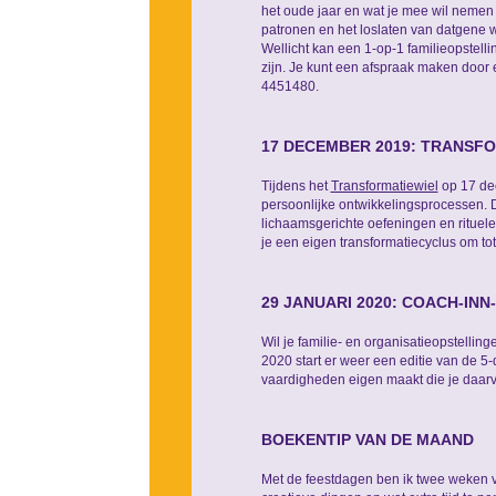
het oude jaar en wat je mee wil nemen
patronen en het loslaten van datgene w
Wellicht kan een 1-op-1 familieopstel
zijn. Je kunt een afspraak maken door 
4451480.
17 DECEMBER 2019: TRANSF
Tijdens het
Transformatiewiel
op 17 dec
persoonlijke ontwikkelingsprocessen. 
lichaamsgerichte oefeningen en rituelen
je een eigen transformatiecyclus om t
29 JANUARI 2020: COACH-INN
Wil je familie- en organisatieopstellin
2020 start er weer een editie van de 5
vaardigheden eigen maakt die je daarv
BOEKENTIP VAN DE MAAND
Met de feestdagen ben ik twee weken vri