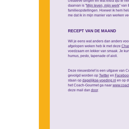
creatieve dingen en wat extra tijd te 
daarvan is "
Mijn leven, mijn werk
" van 
familieopstellingen. Hoewel ik hem hela
me dat ik in mijn manier van werken v
RECEPT VAN DE MAAND
Wil je eens wat anders dan anders voor 
afgelopen weken heb ik met deze
Cha
voedzaam en lekker van smaak. Je kunt
humus, pesto, tapenade of aioli.
Deze nieuwsbrief is een uitgave van C
gevolgd worden op
Twitter
en
Faceboo
staan op
dagelijkse-voeding.nl
en op 
het Coach-Gourmet ga naar
www.coach
deze mail dan
door
.