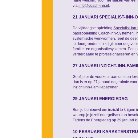
harte welkom. Voor het maken van een 
via
info@coach-inn.nl
.
21 JANUARI SPECIALIST-INN-
De vijfdaagse opleiding
Specialist-Inn
basisopleiding
Coach-Inn-Systemen
. 
systemische werkvormen, leert de deel
te doorgronden en krijgt meer oog voor 
familie- en organisatiesystemen. Een u
verdergaand te professionaliseren en v
27 JANUARI INZICHT-INN-FAM
Geef je er de voorkeur aan om een leve
dan is er op 27 januari nog ruimte voo
Inzicht-Inn-Familiepatronen
.
29 JANUARI ENERGIEDAG
Ben je benieuwd om inzicht te krijgen
waarop je jezelf energetisch kan besc
Tijdens de
Energiedag
op 29 januari k
10 FEBRUARI KARAKTERSTRU