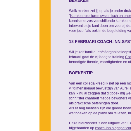
BEKEKEN
Welk masker zet jij op als je onder dr
"
Karakterstructuren systemisch en ene
kennis met zes verschillende karakters
interventies je kunt doen om voorbij
voor jezelf als ook in de begeleiding v
18 FEBRUARI COACH-INN-SYS
Wil je zelf familie- en/of organisatieo
februari gaat de vijfdaagse training
Coa
benodigde theorie, vaardigheden en at
BOEKENTIP
Van een collega kreeg ik net op een m
vijfdimensionaal bewustzijn
van Aurelia
kan ik nu al zeggen dat dit boek mij wee
schrijfster channelt met de bewoners v
als praktische oefeningen door.
Als er nog mensen zijn die goede boek
wat boeken op de plank om te lezen, ma
Deze nieuwsbrief is een uitgave van C
bijgehouden op
coach-inn.blogspot.c