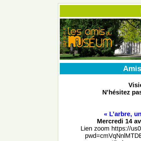
Amis
Vis
N’hésitez pas
« L’arbre, u
Mercredi
14
av
Lien zoom https://u
pwd=cmVqNnlMTD