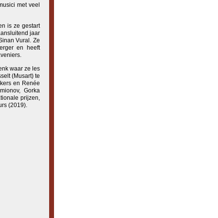
musici met veel
n is ze gestart
ansluitend jaar
Sinan Vural. Ze
erger en heeft
veniers.
enk waar ze les
elt (Musart) te
erkers en Renée
emionov, Gorka
ionale prijzen,
rs (2019).