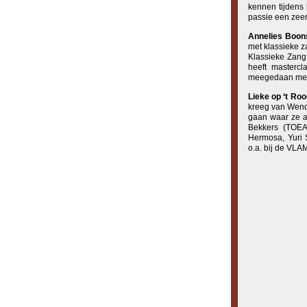
kennen tijdens
passie een zeer
Annelies Boo
met klassieke z
Klassieke Zang
heeft masterc
meegedaan met d
Lieke op ‘t Ro
kreeg van Wendy
gaan waar ze a
Bekkers (TOEA
Hermosa, Yuri 
o.a. bij de VLA