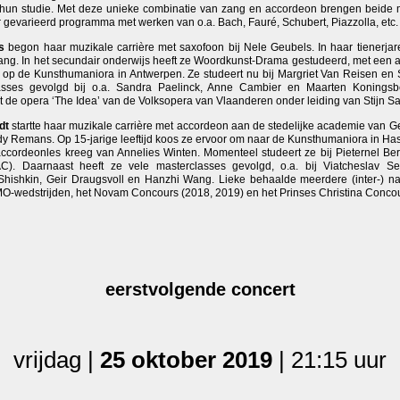
 hun studie. Met deze unieke combinatie van zang en accordeon brengen beide 
 gevarieerd programma met werken van o.a. Bach, Fauré, Schubert, Piazzolla, etc.
ns
begon haar muzikale carrière met saxofoon bij Nele Geubels. In haar tienerjare
ang. In het secundair onderwijs heeft ze Woordkunst-Drama gestudeerd, met een a
 op de Kunsthumaniora in Antwerpen. Ze studeert nu bij Margriet Van Reisen en 
lasses gevolgd bij o.a. Sandra Paelinck, Anne Cambier en Maarten Koningsb
e opera ‘The Idea’ van de Volksopera van Vlaanderen onder leiding van Stijn Sa
odt
startte haar muzikale carrière met accordeon aan de stedelijke academie van G
 Remans. Op 15-jarige leeftijd koos ze ervoor om naar de Kunsthumaniora in Hass
ccordeonles kreeg van Annelies Winten. Momenteel studeert ze​ ​bij Pieternel B
C). Daarnaast heeft ze vele masterclasses gevolgd, o.a. bij Viatcheslav S
Shishkin, Geir Draugsvoll en Hanzhi Wang. Lieke behaalde meerdere (inter-) nat
MO-wedstrijden, het Novam Concours (2018, 2019) en het Prinses Christina Concou
eerstvolgende concert
vrijdag |
25 oktober 2019
| 21:15 uur