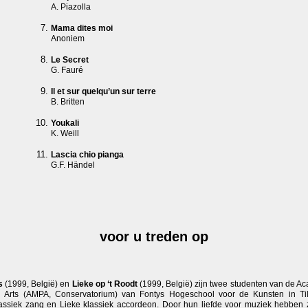
A. Piazolla
Mama dites moi
Anoniem
Le Secret
G. Fauré
Il et sur quelqu’un sur terre
B. Britten
Youkali
K. Weill
Lascia chio pianga
G.F. Händel
voor u treden op
ns
(1999, België) en
Lieke op ‘t Roodt
(1999, België) zijn twee studenten van de A
 Arts (AMPA, Conservatorium) van Fontys Hogeschool voor de Kunsten in Til
klassiek zang en Lieke klassiek accordeon. Door hun liefde voor muziek hebben 