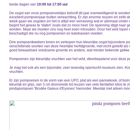
beide dagen van
10:00 tot 17:00 uur
De oogst van onze pompoenveldjes belooft dit jaar overweldigend te worden
excellent pompoenjaar buiten verwachting. Er zijn enorme reuzen en zelfs de
week gaan we oogsten en het is altijd een verrassing wat er allemaal onder 
begint het gewas te 'slijten' zoals dat zo mooi heet. De spanning stijgt naa
worden. Maar we moeten ons nog heel even inhouden. Door het veld lopen is
beschadigd die nu nog pompoenen en kalebassen voeden.
Drie pompoenkwekers tonen en verkopen hun kleurrijke oogst bijzondere po
verschillende soorten van deze heerlijke herfstgroente, met recht geliefd al
goed bewaarbare voedzame groente en andere, wat minder bekende gekke en
Pompoenen zijn kleurrijke vruchten van het veld, sfeerbepalend voor deze pe
Je mag het ook als een bijzonder, zeer levendig openlucht museum zien. Ko
vruchten.
Er zijn pompoenen in de vorm van een UFO, plat als een pannekoek, of bolro
kleurrijk en grijs, van 3 cm doorsnede tot reuzen van vele tientallen kilos te
pindapompoen 'Brodée Galeux d'Eysines' hieronder. Meestal niet alleen moo