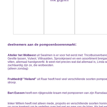
deelnemers aan de pompoenboerenmarkt:
Altelier het Wolbeest
uit Swalmen is er voor het eerst met:
Tricotbuisverband,
Gevilte tassen, Vulwol, Viltnaalden, Sprookjeswol en een assortiment breiga
vilten, allemaal handgeverfd. I
k weet niet precies wat dat allemaal is, Linda 
zachtaardig zijn ze, die wolbeesten.
(alleen zondag)
Fruitbedrijf "Heiland"
uit Raar heeft heel veel verschillende soorten pomp
stroop.
Bart Eussen
heeft een rijkgevulde kraam met pompoenen van zijn Ransdaal
Imker Willem heeft niet alleen mede, propolis en verschillende soorten honi
op onze kwekerij om te vertellen over het wel en wee van de bijen. Als het wee