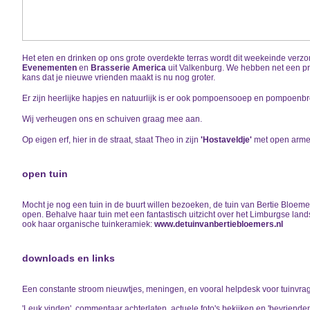
Het eten en drinken op ons grote overdekte terras wordt dit weekeinde verz
Evenementen
en
Brasserie America
uit Valkenburg. We hebben net een pr
kans dat je nieuwe vrienden maakt is nu nog groter.
Er zijn heerlijke hapjes en natuurlijk is er ook pompoensooep en pompoenb
Wij verheugen ons en schuiven graag mee aan.
Op eigen erf, hier in de straat, staat Theo in zijn
'Hostaveldje
'
met open armen
open tuin
Mocht je nog een tuin in de buurt willen bezoeken, de tuin van Bertie Bloeme
open. Behalve haar tuin met een fantastisch uitzicht over het Limburgse la
ook haar organische tuinkeramiek:
www.detuinvanbertiebloemers.nl
downloads en links
Een constante stroom nieuwtjes, meningen, en vooral helpdesk voor tuinvrage
'Leuk vinden', commentaar achterlaten, actuele foto's bekijken en 'bevriende