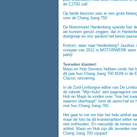
de CJ750 zelf.
Op beide beurzen was er een grote belang
voor de Chang Jiang 750.
De Motormarkt Hardenberg spande hier d
we kunnen gerust zeggen, dat in Hardenb
doelgroep en ons aanbod het beste passe
Kortom, weer naar Hardenberg? Jazeker, i
voorjaar van 2012 is MOTORWERK weer 
partij!
Tevreden klanten!
Marjo en Hub Stevens hebben sinds het 
dit jaar hun Chang Jiang 750 M1M in de 
Classic uitvoering.
In de Zuid-Limburgse editie van De Limbur
de rubriek "Mijn Auto" een paginagroot ve
Hub en Marjo te vinden over "hoe het kw
waarom überhaupt" rond de aanschaf en he
met hun Chang Jiang 750.
Het gaat te ver om hier het hele artikel aa
maar de foto bij dit krantenartikel willen w
niet onthouden. En natuurlijk de teneur va
artikel: Marjo en Hub zijn dik tevreden me
Chang Jiang 750 zijspan!