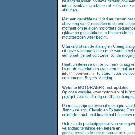
belangstellenden op deze middag ook ee
intentieverklaring tekenen of zelfs een ko
afsluiten.
Met een gemiddelde tijdsduur tussen best
aflevering van 2 maanden is dit een uitst
moment om je eigen motorfiets gedurende
rijklaar en gekentekend te hebben als het
motorseizoen weer begint.
Uiteraard staan de Jialing en Chang Jian
uit onze voorraad klaar om te worden be
een proefritje behoort zeker tot de mogeli
Heeft u interesse om te komen? Graag vr
i.v.m. de catering om even een e-mail aa
info@motorwerk.nl
te sturen voor uw de
de komende Buyers Meeting.
Website MOTORWERK met updates
Op onze website
www.motorwerk.nl
is inm
prijslijst voor de Jialing en Chang Jiang
Daarnaast zijn de twee uitvoeringen van 
Jiang - de zgn. Classic en Extended Class
duidelijker met beeldmateriaal beschreven
Ook zijn de productpagina's van vormgev
veranderd teneinde een betere en
gebruikersvriendelijker structuur te krijgen