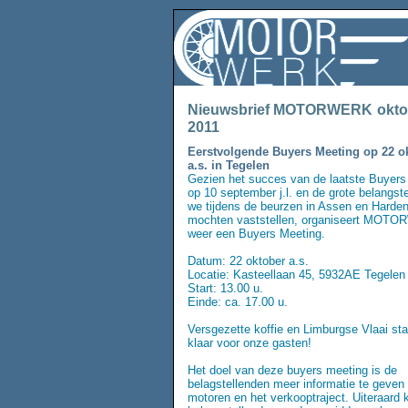
Nieuwsbrief MOTORWERK
okt
2011
Eerstvolgende Buyers Meeting op 22 o
a.s. in Tegelen
Gezien het succes van de laatste Buyers
op 10 september j.l. en de grote belangste
we tijdens de beurzen in Assen en Harde
mochten vaststellen, organiseert MOT
weer een Buyers Meeting.
Datum: 22 oktober a.s.
Locatie: Kasteellaan 45, 5932AE Tegelen
Start: 13.00 u.
Einde: ca. 17.00 u.
Versgezette koffie en Limburgse Vlaai st
klaar voor onze gasten!
Het doel van deze buyers meeting is de
belagstellenden meer informatie te geven
motoren en het verkooptraject. Uiteraard