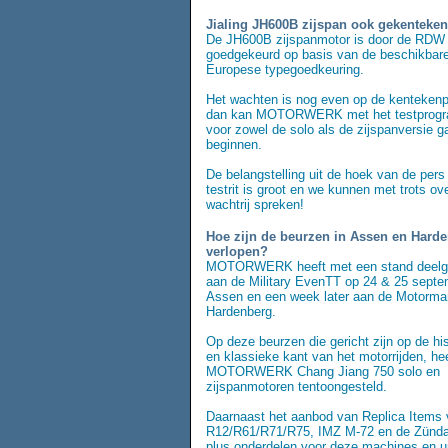
Jialing JH600B zijspan ook gekenteke
De JH600B zijspanmotor is door de RDW
goedgekeurd op basis van de beschikbar
Europese typegoedkeuring.
Het wachten is nog even op de kentekenp
dan kan MOTORWERK met het testprog
voor zowel de solo als de zijspanversie g
beginnen.
De belangstelling uit de hoek van de pers
testrit is groot en we kunnen met trots ov
wachtrij spreken!
Hoe zijn de beurzen in Assen en Hard
verlopen?
MOTORWERK heeft met een stand deel
aan de Military EvenTT op 24 & 25 septe
Assen en een week later aan de Motorma
Hardenberg.
Op deze beurzen die gericht zijn op de hi
en klassieke kant van het motorrijden, he
MOTORWERK Chang Jiang 750 solo en
zijspanmotoren tentoongesteld.
Daarnaast het aanbod van Replica Item
R12/R61/R71/R75, IMZ M-72 en de Zünd
plus onderdelen voor deze machines en ui