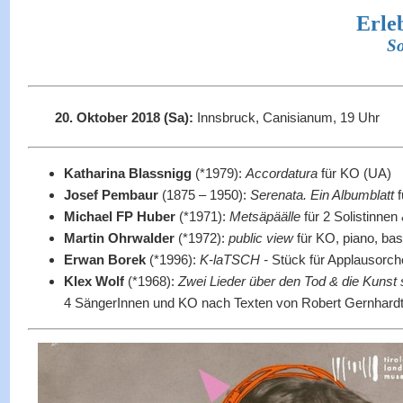
Erle
So
20. Oktober 2018 (Sa):
Innsbruck, Canisianum, 19 Uhr
Katharina Blassnigg
(*1979)
:
Accordatura
für KO (UA)
Josef Pembaur
(1875 – 1950)
:
Serenata. Ein Albumblatt
f
Michael FP Huber
(*1971):
Metsäpäälle
für 2 Solistinne
Martin Ohrwalder
(*1972)
:
public view
für KO, piano, ba
Erwan Borek
(*1996):
K-laTSCH -
Stück für Applausorch
Klex Wolf
(*1968):
Zwei Lieder über den Tod & die Kunst 
4 SängerInnen und KO nach Texten von Robert Gernhard