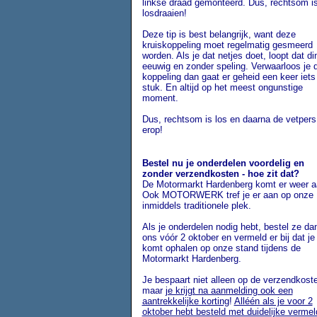
linkse draad gemonteerd. Dus, rechtsom i
losdraaien!
Deze tip is best belangrijk, want deze
kruiskoppeling moet regelmatig gesmeerd
worden. Als je dat netjes doet, loopt dat di
eeuwig en zonder speling. Verwaarloos je 
koppeling dan gaat er geheid een keer iets
stuk. En altijd op het meest ongunstige
moment.
Dus, rechtsom is los en daarna de vetpers
erop!
Bestel nu je onderdelen voordelig en
zonder verzendkosten - hoe zit dat?
De Motormarkt Hardenberg komt er weer a
Ook MOTORWERK tref je er aan op onze
inmiddels traditionele plek.
Als je onderdelen nodig hebt, bestel ze dan
ons vóór 2 oktober en vermeld er bij dat je
komt ophalen op onze stand tijdens de
Motormarkt Hardenberg.
Je bespaart niet alleen op de verzendkost
maar
je krijgt na aanmelding ook een
aantrekkelijke korting
!
Alléén als je voor 2
oktober hebt besteld met duidelijke vermel