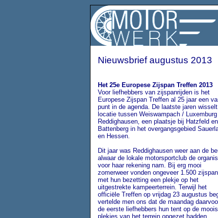
Nieuwsbrief augustus 2013
Het 25e Europese Zijspan Treffen 2013
Voor liefhebbers van zijspanrijden is het
Europese Zijspan Treffen al 25 jaar een va
punt in de agenda. De laatste jaren wisselt
locatie tussen Weiswampach / Luxemburg
Reddighausen, een plaatsje bij Hatzfeld en
Battenberg in het overgangsgebied Sauerl
en Hessen.
Dit jaar was Reddighausen weer aan de be
alwaar de lokale motorsportclub de organis
voor haar rekening nam. Bij erg mooi
zomerweer vonden ongeveer 1.500 zijspa
met hun bezetting een plekje op het
uitgestrekte kampeerterrein. Terwijl het
officiële Treffen op vrijdag 23 augustus be
vertelde men ons dat de maandag daarvoor
de eerste liefhebbers hun tent op de moois
plekjes van het terrein opgezet hadden.