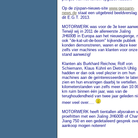
Op de zijspan-nieuws-site
www.gespann-
news.de
staat een uitgebreid beeldverslag
dit E.G.T. 2013.
MOTORWERK was voor de 3e keer aanwe
Terwijl wij in 2011 de allereerste Jialing
JH600B in Europa aan het nieuwsgierige, 
ook "de-kat-uit-de-boom" kijkende publiek
konden demonstreren, waren er deze keer
zelfs vier machines van klanten voor onze
stand aanwezig!
Klanten als Burkhard Reichow, Rolf von
Schiemann, Klaus Kühnl en Dietrich Uhlig
hadden er dan ook veel plezier in om hun
machines aan de geïnteresseerden te late
zien en hun ervaringen daarbij te vertellen
kilometerstanden van zelfs meer dan 10.0
km ruim binnen één jaar, was van de
terughoudendheid van twee jaar geleden ni
meer veel over.....
MOTORWERK heeft tientallen afpsraken v
proefritten met een Jialing JH600B of Cha
Jiang 750 en een gedetaileerd gesprek ove
aankoop mogen noteren!