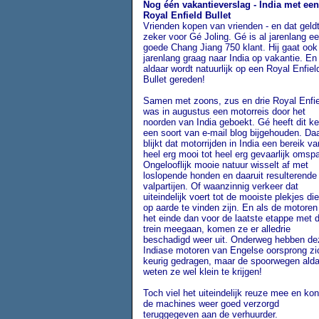
Nog één vakantieverslag - India met een
Royal Enfield Bullet
Vrienden kopen van vrienden - en dat geld
zeker voor Gé Joling. Gé is al jarenlang e
goede Chang Jiang 750 klant. Hij gaat ook 
jarenlang graag naar India op vakantie. En
aldaar wordt natuurlijk op een Royal Enfiel
Bullet gereden!
Samen met zoons, zus en drie Royal Enfie
was in augustus een motorreis door het
noorden van India geboekt. Gé heeft dit ke
een soort van e-mail blog bijgehouden. Daa
blijkt dat motorrijden in India een bereik va
heel erg mooi tot heel erg gevaarlijk omspa
Ongelooflijk mooie natuur wisselt af met
loslopende honden en daaruit resulterende
valpartijen. Of waanzinnig verkeer dat
uiteindelijk voert tot de mooiste plekjes die
op aarde te vinden zijn. En als de motoren
het einde dan voor de laatste etappe met 
trein meegaan, komen ze er alledrie
beschadigd weer uit. Onderweg hebben de
Indiase motoren van Engelse oorsprong zi
keurig gedragen, maar de spoorwegen alda
weten ze wel klein te krijgen!
Toch viel het uiteindelijk reuze mee en ko
de machines weer goed verzorgd
teruggegeven aan de verhuurder.