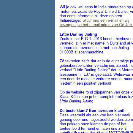
Wil je ook wel eens in India rondreizen op
motorfiets zoals de Royal Enfield Bullet, v
dan eens informatie bij deze ervaren
Indiareiziger.
Stuur ons een e-mail en wij
bezorgen jou het e-mail adres van Gé Jolin
Little Darling Jialing
Zoals in het E.G.T. 2013 bericht hierboven
vermeld, zijn er met name in Duitsland al 
klanten die tevreden zijn met hun Jialing
JH600B zijspanmaschine.
Zó tevreden zelfs dat er in de duitstalige p
gebruikersberichten verschijnen. Zo ook he
verhaal "Little Darling Jialing" dat in Motor
Gespanne nr. 137 is geplaatst. Weliswaar 
een door de redactie verkorte versie, maar
niettemin een positief verhaal!
Op de website rond zijspannen van onze k
Klaus Kühnl kun je het complete relaas le
Little Darling Jialing
De beste klant? Een tevreden klant!
Deze waarheid als een koe kan niet vaak
genoeg door ons nagestreefd worden. Zo n
dan pakken onze klanten de pen of het
toetsenbord ter hand en laten ons zelfs
schriftelijk weten dat zij met MOTORWER