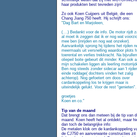
haar produkten best tevreden zijn!
Zo ook Koen Cuijpers uit België, die een
Chang Jiang 750 heeft. Hij schrijft ons:
"
Dag Bart en Marjoleen,
(....) Bedankt voor de info. De motor rijdt z
al moet ik zeggen dat ik er nog wat voorzic
mee ben (inrijden en nog wat onzeker).
Aanvankelijk sprong hij tijdens het rijden n
meermaals uit versnelling waardoor plots 
toerental en verlies trekkracht. Na bijvullen
oliepeil boite gebeurt dit minder. Kan ook 
mijn schakelen liggen als leerling motorrijd
Ben nog steeds zonder sidecar aan 't rijden
einde roddage( dochters vinden het zalig
achterop). Nog gefoetert om doos over
cardankoppeling los te krijgen maar is
uiteindelijk gelukt. Voor de rest "genieten".
groetjes
Koen en co."
Tip van de maand
Dat brengt ons dan meteen bij de tip van d
maand. Koen heeft het al ontdekt, maar hi
dan toch de belangrijke info:
De metalen klok om de kardankoppeling v
de CJ750 en aanverwante constructies zit