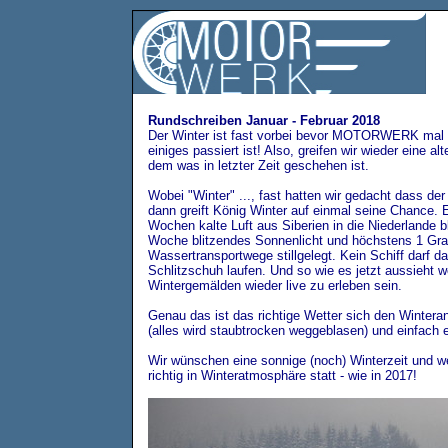
Rundschreiben Januar - Februar 2018
Der Winter ist fast vorbei bevor MOTORWERK mal 
einiges passiert ist! Also, greifen wir wieder eine a
dem was in letzter Zeit geschehen ist.
Wobei "Winter" ..., fast hatten wir gedacht dass der
dann greift König Winter auf einmal seine Chance. Ei
Wochen kalte Luft aus Siberien in die Niederlande 
Woche blitzendes Sonnenlicht und höchstens 1 Grad 
Wassertransportwege stillgelegt. Kein Schiff darf d
Schlitzschuh laufen. Und so wie es jetzt aussieht w
Wintergemälden wieder live zu erleben sein.
Genau das ist das richtige Wetter sich den Wintera
(alles wird staubtrocken weggeblasen) und einfach 
Wir wünschen eine sonnige (noch) Winterzeit und wer
richtig in Winteratmosphäre statt - wie in 2017!