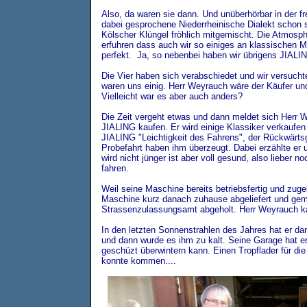
Also, da waren sie dann. Und unüberhörbar in der fre
dabei gesprochene Niederrheinische Dialekt schon s
Kölscher Klüngel fröhlich mitgemischt. Die Atmosph
erfuhren dass auch wir so einiges an klassischen 
perfekt. Ja, so nebenbei haben wir übrigens JIALI
Die Vier haben sich verabschiedet und wir versuch
waren uns einig. Herr Weyrauch wäre der Käufer und
Vielleicht war es aber auch anders?
Die Zeit vergeht etwas und dann meldet sich Herr 
JIALING kaufen. Er wird einige Klassiker verkaufe
JIALING "Leichtigkeit des Fahrens", der Rückwärtsg
Probefahrt haben ihm überzeugt. Dabei erzählte er 
wird nicht jünger ist aber voll gesund, also lieber n
fahren.
Weil seine Maschine bereits betriebsfertig und zug
Maschine kurz danach zuhause abgeliefert und ge
Strassenzulassungsamt abgeholt. Herr Weyrauch k
In den letzten Sonnenstrahlen des Jahres hat er da
und dann wurde es ihm zu kalt. Seine Garage hat e
geschüzt überwintern kann. Einen Tropflader für die
konnte kommen....