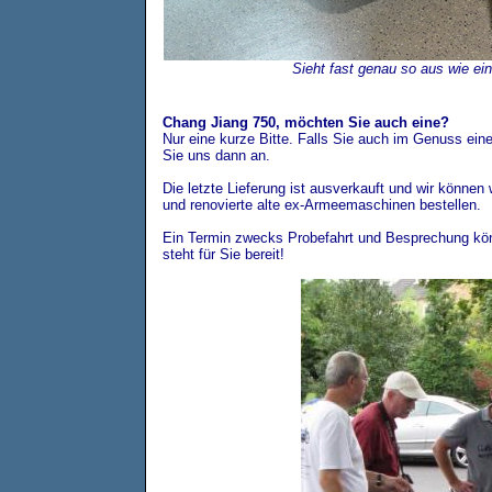
Sieht fast genau so aus wie ei
Chang Jiang 750, möchten Sie auch eine?
Nur eine kurze Bitte. Falls Sie auch im Genuss e
Sie uns dann an.
Die letzte Lieferung ist ausverkauft und wir könne
und renovierte alte ex-Armeemaschinen bestellen.
Ein Termin zwecks Probefahrt und Besprechung kö
steht für Sie bereit!