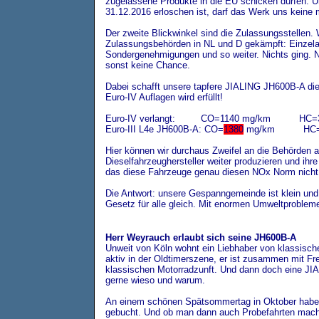
zugelassene Produkte in die EU schicken dürfen. U
31.12.2016 erloschen ist, darf das Werk uns keine 
Der zweite Blickwinkel sind die Zulassungsstellen. 
Zulassungsbehörden in NL und D gekämpft: Einzel
Sondergenehmigungen und so weiter. Nichts ging. 
sonst keine Chance.
Dabei schafft unsere tapfere JIALING JH600B-A die 
Euro-IV Auflagen wird erfüllt!
Euro-IV verlangt: CO=1140 mg/km HC=
Euro-III L4e JH600B-A: CO=
1380
mg/km HC
Hier können wir durchaus Zweifel an die Behörden
Dieselfahrzeughersteller weiter produzieren und ihr
das diese Fahrzeuge genau diesen NOx Norm nicht 
Die Antwort: unsere Gespanngemeinde ist klein und “
Gesetz für alle gleich. Mit enormen Umweltprobleme
Herr Weyrauch erlaubt sich seine JH600B-A
Unweit von Köln wohnt ein Liebhaber von klassische
aktiv in der Oldtimerszene, er ist zusammen mit Fr
klassischen Motorradzunft. Und dann doch eine JIA
gerne wieso und warum.
An einem schönen Spätsommertag in Oktober habe
gebucht. Und ob man dann auch Probefahrten mache