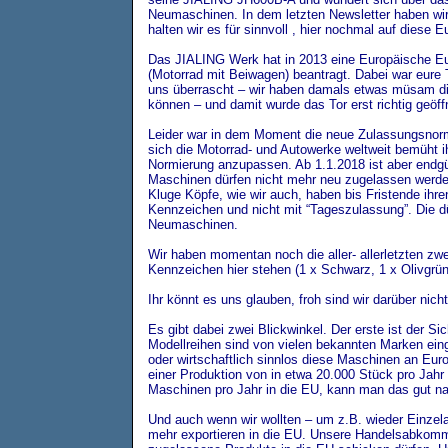
Neumaschinen. In dem letzten Newsletter haben wi
halten wir es für sinnvoll , hier nochmal auf diese
Das JIALING Werk hat in 2013 eine Europäische Eur
(Motorrad mit Beiwagen) beantragt. Dabei war eure 
uns überrascht – wir haben damals etwas müsam di
können – und damit wurde das Tor erst richtig geöff
Leider war in dem Moment die neue Zulassungsnorm
sich
die
Motorrad- und Autowerke weltweit bemüht ih
Normierung anzupassen. Ab 1.1.2018 ist aber endgül
Maschinen dürfen nicht mehr neu zugelassen werde
Kluge Köpfe, wie wir auch, haben bis Fristende ihre
Kennzeichen und nicht mit “Tageszulassung”. Die dü
Neumaschinen.
Wir haben momentan noch die aller- allerletzten zwe
Kennzeichen hier stehen (1 x Schwarz, 1 x Olivgrü
Ihr könnt es uns glauben, froh sind wir darüber nicht
Es gibt dabei zwei Blickwinkel. Der erste ist der S
Modellreihen sind von vielen bekannten Marken ei
oder wirtschaftlich sinnlos diese Maschinen an Euro
einer Produktion von in etwa 20.000 Stück pro Jahr
Maschinen pro Jahr in die EU, kann man das gut na
Und auch wenn wir wollten – um z.B. wieder Einze
mehr exportieren in die EU. Unsere Handelsabkom