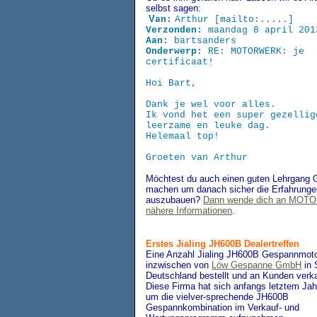
selbst sagen:
V
an:
Arthur [mailto:.....]
Verzonden:
maandag 8 april 201
Aan:
bartsanders
Onderwerp:
RE: MOTORWERK: je
certificaat!
Hoi Bart,
Dank je wel voor alles.
Ik vond het een super gezellig
leerzame en leuke dag.
Helemaal top!
Groeten van Arthur
Möchtest du auch einen guten Lehrgang 
machen um danach sicher die Erfahrunge
auszubauen?
Dann wende dich an MOT
nähere Informationen
.
Erstes Jialing JH600B Dealertreffe
n
Eine Anzahl Jialing JH600B
Gespannmoto
inzwischen von
Löw Gespanne GmbH
in 
Deutschland bestellt und an Kunden verk
Diese Firma hat sich anfangs letztem Jah
um die vielver-sprechende JH600B
Gespannkombination im Verkauf- und