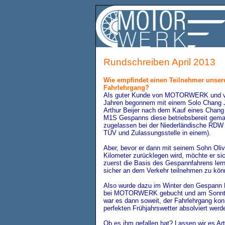
Rundschreiben April 2013
Wie empfindet einen Teilnehmer unse
Fahrlehrgang?
Als guter Kunde von MOTORWERK und vo
Jahren begonnem mit einem Solo Chang J
Arthur Beijer nach dem Kauf eines Chang
M1S Gespanns diese betriebsbereit gema
zugelassen bei der Niederländische RDW
TÜV und Zulassungsstelle in einem).
Aber, bevor er dann mit seinem Sohn Oliv
Kilometer zurücklegen wird, möchte er sic
zuerst die Basis des Gespannfahrens le
sicher an dem Verkehr teilnehmen zu kön
Also wurde dazu im Winter den Gespann 
bei MOTORWERK gebucht und am Sonntag
war es dann soweit, der Fahrlehrgang ko
perfekten Frühjahrswetter absolviert werd
Ob es ihm gefallen hat? Lassen wir es Art