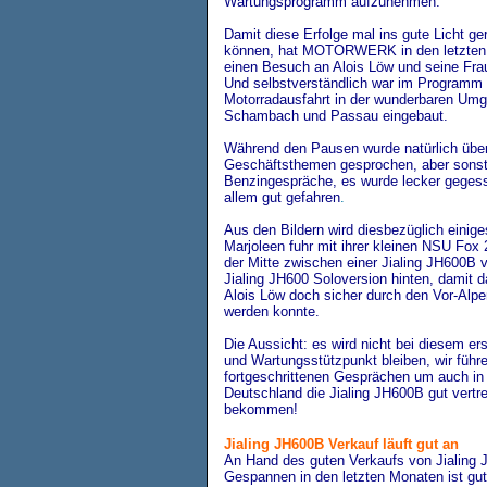
Wartungsprogramm aufzunehmen.
Damit
diese Erfolge mal ins gute Licht g
können, hat MOTORWERK in den letzten 
einen Besuch an Alois Löw und seine Fra
Und selbstverständlich war im Programm
Motorradausfahrt in der wunderbaren Um
Schambach und Passau eingebaut.
Während den Pausen wurde natürlich über
Geschäftsthemen gesprochen, aber sonst
Benzingespräche, es wurde lecker geges
allem gut gefahren
.
Aus den Bildern wird diesbezüglich einiges
Marjoleen fuhr mit ihrer kleinen NSU Fox
der Mitte zwischen einer Jialing JH600B 
Jialing JH600 Soloversion hinten, damit 
Alois Löw doch sicher durch den Vor-Alpe
werden konnte.
Die Aussicht: es wird nicht bei diesem ers
und Wartungsstützpunkt bleiben, wir führe
fortgeschrittenen Gesprächen um auch in
Deutschland die Jialing JH600B gut vertr
bekommen!
Jialing JH600B Verkauf läuft gut an
An Hand des guten Verkaufs von Jialing
Gespannen in den letzten Monaten ist gu