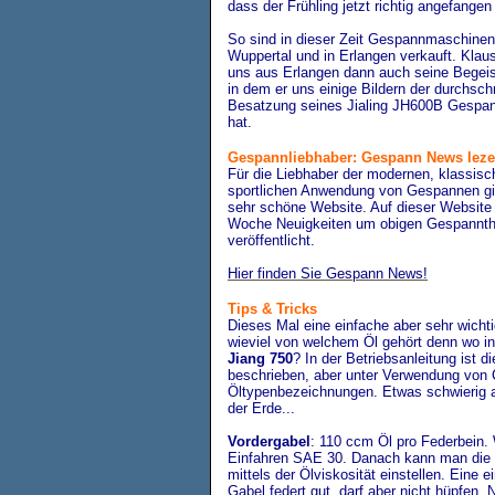
dass der Frühling jetzt richtig angefangen
So sind in dieser Zeit Gespannmaschinen
Wuppertal und in Erlangen verkauft. Klau
uns aus Erlangen dann auch seine Begeis
in dem er uns einige Bildern der durchschn
Besatzung seines Jialing JH600B Gespan
hat.
Gespannliebhaber: Gespann News leze
Für die Liebhaber der modernen, klassisc
sportlichen Anwendung von Gespannen gi
sehr schöne Website. Auf dieser Website
Woche Neuigkeiten um obigen Gespannt
veröffentlicht.
Hier finden Sie Gespann News!
Tips & Tricks
Dieses Mal eine einfache aber sehr wicht
wieviel von welchem Öl gehört denn wo in
Jiang 750
? In der Betriebsanleitung ist 
beschrieben, aber unter Verwendung von
Öltypenbezeichnungen. Etwas schwierig a
der Erde...
Vordergabel
: 110 ccm Öl pro Federbein
Einfahren SAE 30. Danach kann man di
mittels der Ölviskosität einstellen. Eine 
Gabel federt gut, darf aber nicht hüpfen.