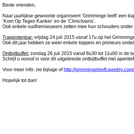
Beste vrienden,
Naar jaarlijkse gewoonte organiseert ‘Grimminge leeft’ een tra
‘Kom Op Tegen Kanker’ en de ‘Cliniclowns’.
Ook enkele oudhernieuwers zetten mee hun schouders onder dit
Trappistenbar:
vrijdag 24 juli 2015 vanaf 17u op het Grimming
Ook dit jaar hebben ze weer enkele toppers en primeurs onder 
Ontbijtbuffet:
zondag 26 juli 2015 vanaf 8u30 tot 11u00 in de t
Schrijf u vooraf in voor dit uitgebreide ontbijtbuffet met aperitie
Voor meer info: zie bijlage of
http://grimmingeleeft.weebly.com/
Hopelijk tot dan!