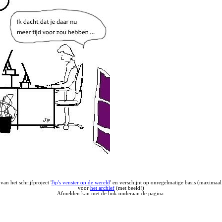
an het schrijfproject '
Jip's venster op de wereld
' en verschijnt op onregelmatige basis (maximaal
voor
het archief
(met beeld!)
Afmelden kan met de link onderaan de pagina.