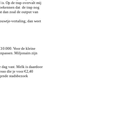
 is. Op de trap overvalt mij
t bekennen dat de trap nog
t dan zoal de output van
touwtje-vertaling; dan weet
€10.000. Voor de kleine
npassen. Miljonairs zijn
de dag vast. Melk is daardoor
resso die je voor €2,40
lgende stadsbezoek