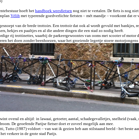
3)
entebestuur hoeft het
handboek weesfietsen
nog niet te vertalen. De fiets is nog nie
senplan
Vélib
met typerende goedverlichte fietsten – mét mandje – voorkomt dat er 
fgesnoept van de brede trottoirs. Een trottoir dat ook al wordt gevuld met bankjes, 
rs, hekjes en paaltjes en al die andere dingen die een stad zo nodig heeft.
lordige rij trottinettes, waarbij de parkeergewoontes van ooms met scooter of motor 
deren het doen zonder beenhoezen, waar het groeiende legertje stoere motorjongens
nt overal en altijd: in lawaai, getoeter, aantal, schadegevalletjes, snelheid (vaak, ni
room. De geoefende Parijse fietser doet er zoveel mogelijk aan mee.
ti, Tutto (1987) voldoet – van wat ik gezien heb aan stilstaand beeld - het beste a
het verkeer in de grote stad Parijs.