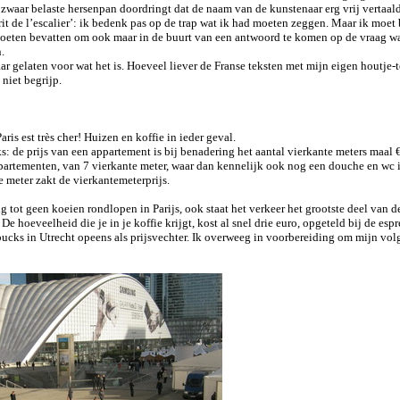
 zwaar belaste hersenpan doordringt dat de naam van de kunstenaar erg vrij vertaald
sprit de l’escalier’: ik bedenk pas op de trap wat ik had moeten zeggen. Maar ik moe
moeten bevatten om ook maar in de buurt van een antwoord te komen op de vraag wa
.
ar gelaten voor wat het is. Hoeveel liever de Franse teksten met mijn eigen houtje-
niet begrijp.
aris est très cher! Huizen en koffie in ieder geval.
ks: de prijs van een appartement is bij benadering het aantal vierkante meters maal 
artementen, van 7 vierkante meter, waar dan kennelijk ook nog een douche en wc i
e meter zakt de vierkantemeterprijs.
ig tot geen koeien rondlopen in Parijs, ook staat het verkeer het grootste deel van 
e hoeveelheid die je in je koffie krijgt, kost al snel drie euro, opgeteld bij de esp
ucks in Utrecht opeens als prijsvechter. Ik overweeg in voorbereiding om mijn vo