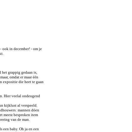
– ook in december! - om je
kt.
 het grappig gedaan is,
 maar, omdat er maar één
n expositie die heet te gaan
en. Hier veelal ondeugend
n kijklust al verspeeld.
beeldhouwers: mannen dóen
et meest besproken item
erering van de man.
s een baby. Oh ja en een