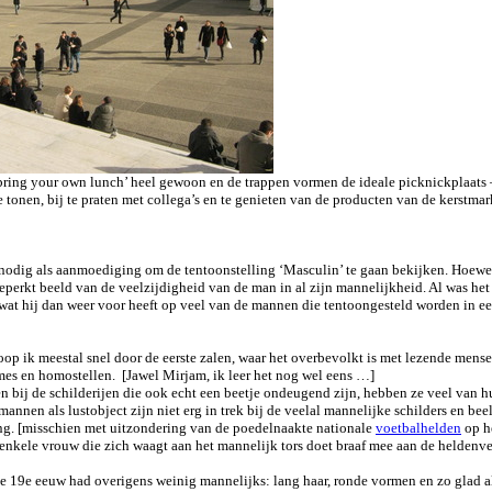
‘bring your own lunch’ heel gewoon en de trappen vormen de ideale picknickplaats 
e tonen, bij te praten met collega’s en te genieten van de producten van de kerstmar
nodig als aanmoediging om de tentoonstelling ‘Masculin’ te gaan bekijken. Hoewel
beperkt beeld van de veelzijdigheid van de man in al zijn mannelijkheid. Al was het
, wat hij dan weer voor heeft op veel van de mannen die tentoongesteld worden in ee
oop ik meestal snel door de eerste zalen, waar het overbevolkt is met lezende mens
es en homostellen. [Jawel Mirjam, ik leer het nog wel eens …]
ren bij de schilderijen die ook echt een beetje ondeugend zijn, hebben ze veel van hu
mannen als lustobject zijn niet erg in trek bij de veelal mannelijke schilders en 
lling. [misschien met uitzondering van de poedelnaakte nationale
voetbalhelden
op h
 enkele vrouw die zich waagt aan het mannelijk tors doet braaf mee aan de heldenv
e 19e eeuw had overigens weinig mannelijks: lang haar, ronde vormen en zo glad al