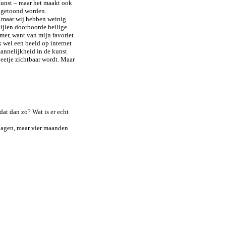
 Kunst – maar het maakt ook
er getoond worden.
, maar wij hebben weinig
ijlen doorboorde heilige
mer, want van mijn favoriet
k wel een beeld op internet
mannelijkheid in de kunst
beetje zichtbaar wordt. Maar
dat dan zo? Wat is er echt
r dagen, maar vier maanden