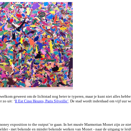
s welkom geweest om de lichtstad nog beter te typeren, maar je kunt niet alles hebb
r zo uit: ‘
Il Est Cinq Heures, Paris S'éveille’
. De stad wordt inderdaad om vijf uur w
oney exposition to the output’ te gaan. In het musée Marmottan Monet zijn ze niet 
 kelder - met bekende en minder bekende werken van Monet - naar de uitgang te leide