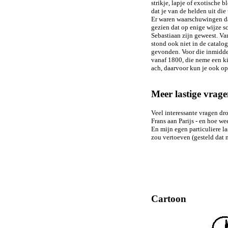
strikje, lapje of exotische 
dat je van de helden uit di
Er waren waarschuwingen da
gezien dat op enige wijze 
Sebastiaan zijn geweest. Va
stond ook niet in de catalog
gevonden. Voor die inmiddel
vanaf 1800, die neme een k
ach, daarvoor kun je ook op s
Meer lastige vrag
Veel interessante vragen dro
Frans aan Parijs - en hoe wee
En mijn egen particuliere la
zou vertoeven (gesteld dat
Cartoon