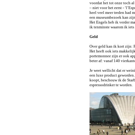
voordat het tot onze toch al
– niet voor het eerst - ‘l’E
heel veel meer treden had 
een museumbezoek kan zijn
Het Engels heb ik verder ma
ik tenminste waarom ik iets 
Geld
Over geld kan ik kort zijn: P
Het heeft ook iets makkelij
portemonnee zijn er ook app
beter af: vanaf 140 vierkant
Je weet wellicht dat er wein
een luxe product geworden. D
koopt, beschouw ik de Starb
espressodrinker te worden.