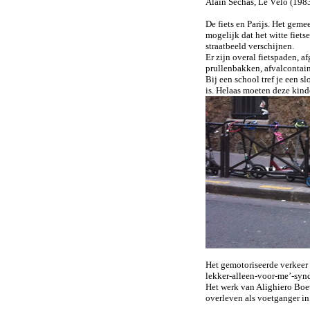
Alain Séchas, Le Vélo (198
De fiets en Parijs. Het geme
mogelijk dat het witte fiet
straatbeeld verschijnen.
Er zijn overal fietspaden, a
prullenbakken, afvalcontaine
Bij een school tref je een s
is. Helaas moeten deze kin
Het gemotoriseerde verkeer wi
lekker-alleen-voor-me’-synd
Het werk van Alighiero Boet
overleven als voetganger in 