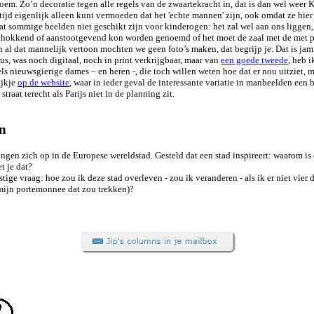
bloem. Zo’n decoratie tegen alle regels van de zwaartekracht in, dat is dan wel weer
e tijd eigenlijk alleen kunt vermoeden dat het 'echte mannen' zijn, ook omdat ze hi
t sommige beelden niet geschikt zijn voor kinderogen: het zal wel aan ons liggen
schokkend of aanstootgevend kon worden genoemd of het moet de zaal met de met p
n al dat mannelijk vertoon mochten we geen foto’s maken, dat begrijp je. Dat is jam
us, was noch digitaal, noch in print verkrijgbaar, maar van
een goede tweede
, heb i
s nieuwsgierige dames – en heren -, die toch willen weten hoe dat er nou uitziet, 
ijkje
op de website
, waar in ieder geval de interessante variatie in manbeelden een 
traat terecht als Parijs niet in de planning zit.
en
ngen zich op in de Europese wereldstad. Gesteld dat een stad inspireert: waarom is 
t je dat?
stige vraag: hoe zou ik deze stad overleven - zou ik veranderen - als ik er niet vie
 mijn portemonnee dat zou trekken)?