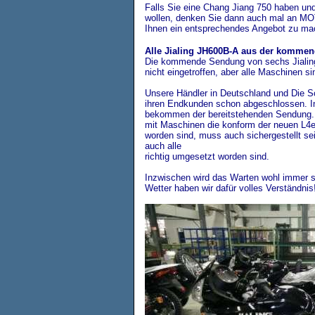
Falls Sie eine Chang Jiang 750 haben un
wollen, denken Sie dann auch mal an M
Ihnen ein entsprechendes Angebot zu ma
Alle Jialing JH600B-A aus der kommen
Die kommende Sendung von sechs Jialin
nicht eingetroffen, aber alle Maschinen si
Unsere Händler in Deutschland und Die 
ihren Endkunden schon abgeschlossen. In
bekommen der bereitstehenden Sendung. 
mit Maschinen die konform der neuen L4
worden sind, muss auch sichergestellt se
auch alle
richtig umgesetzt worden sind.
Inzwischen wird das Warten wohl immer s
Wetter haben wir dafür volles Verständnis