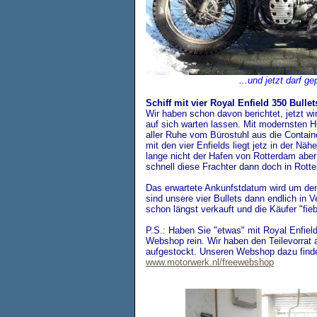
...und jetzt darf g
Schiff mit vier Royal Enfield 350 Bullet
Wir haben schon davon berichtet, jetzt wi
auf sich warten lassen. Mit modernsten Hi
aller Ruhe vom Bürostuhl aus die Containe
mit den vier Enfields liegt jetz in der Nä
lange nicht der Hafen von Rotterdam abe
schnell diese Frachter dann doch in Rot
Das erwartete Ankunfstdatum wird um den
sind unsere vier Bullets dann endlich in V
schon längst verkauft und die Käufer "fie
P.S.: Haben Sie "etwas" mit Royal Enfiel
Webshop rein. Wir haben den Teilevorrat
aufgestockt. Unseren Webshop dazu finde
www.motorwerk.nl/freewebshop