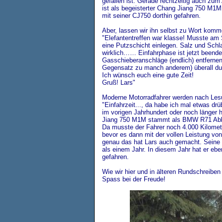
gefallen ist. Gerade rechtzeitig auch zum 
ist als begeisterter Chang Jiang 750 M1M
mit seiner CJ750 dorthin gefahren.
Aber, lassen wir ihn selbst zu Wort komm
"Elefantentreffen war klasse! Musste am
eine Putzschicht einlegen. Salz und Sch
wirklich…… Einfahrphase ist jetzt beende
Gasschieberanschläge (endlich) entfernen
Gegensatz zu manch anderem) überall 
Ich wünsch euch eine gute Zeit!
Gruß! Lars"
Moderne Motorradfahrer werden nach Lesun
"Einfahrzeit..., da habe ich mal etwas dr
im vorigen Jahrhundert oder noch länger
Jiang 750 M1M stammt als BMW R71 Abkö
Da musste der Fahrer noch 4.000 Kilomet
bevor es dann mit der vollen Leistung vo
genau das hat Lars auch gemacht. Seine
als einem Jahr. In diesem Jahr hat er e
gefahren.
Wie wir hier und in älteren Rundschreiben 
Spass bei der Freude!