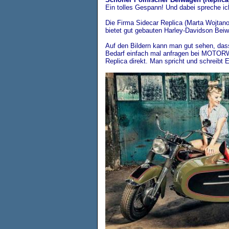
Ein tolles Gespann! Und dabei spreche ic
Die Firma Sidecar Replica (Marta Wojta
bietet gut gebauten Harley-Davidson Beiw
Auf den Bildern kann man gut sehen, dass
Bedarf einfach mal anfragen bei MOTORW
Replica direkt. Man spricht und schreibt E