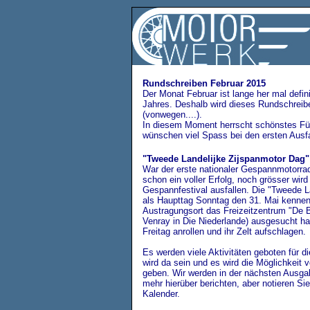
Rundschreiben Februar 2015
Der Monat Februar ist lange her mal defin
Jahres. Deshalb wird dieses Rundschreibe
(vonwegen....).
In diesem Moment herrscht schönstes Füh
wünschen viel Spass bei den ersten Ausf
"Tweede Landelijke Zijspanmotor Dag" 
War der erste nationaler Gespannmotorrad
schon ein voller Erfolg, noch grösser wir
Gespannfestival ausfallen. Die "Tweede L
als Haupttag Sonntag den 31. Mai kennen,
Austragungsort das Freizeitzentrum "De B
Venray in Die Niederlande) ausgesucht h
Freitag anrollen und ihr Zelt aufschlagen.
Es werden viele Aktivitäten geboten für d
wird da sein und es wird die Möglichkeit 
geben.
Wir werden in der nächsten Ausga
mehr hierüber berichten, aber notieren S
Kalender.