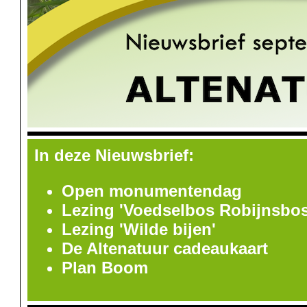
In deze Nieuwsbrief:
Open monumentendag
Lezing 'Voedselbos Robijnsbos
Lezing 'Wilde bijen'
De Altenatuur cadeaukaart
Plan Boom