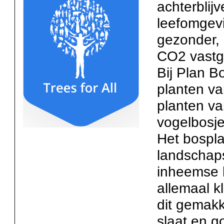
achterblij
leefomgevi
gezonder,
CO2 vastge
Bij Plan B
planten v
planten v
vogelbosje
Het bospl
landschaps
inheemse 
allemaal k
dit gemakke
slaat en g