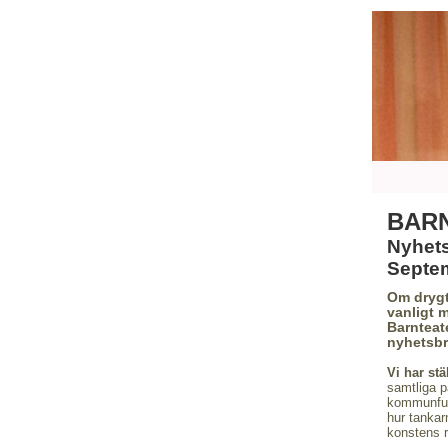
BAR
Nyhet
Septe
Om drygt
vanligt 
Barnteat
nyhetsbre
Vi har stä
samtliga p
kommunful
hur tankar
konstens r