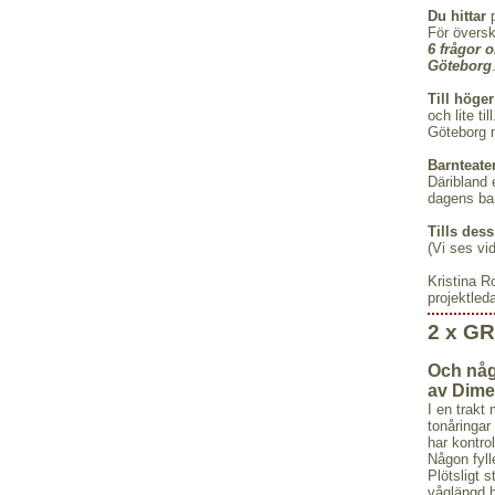
Du hittar
p
För översk
6 frågor 
Göteborg
Till höger
och lite t
Göteborg 
Barnteat
Däribland 
dagens bar
Tills dess
(Vi ses vi
Kristina R
projektled
2 x G
Och någ
av Dime
I en trakt 
tonåringar
har kontrol
Någon fyll
Plötsligt s
våglängd h