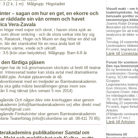
er: 3 (2 k, 1 m) Målgrupp: Högstadiet
Visuell makt – om 
toalettsymboler, h
inter – sagan om hur en get, en ekorre och
berusade gorillor o
par räddade sin vän ormen och havet
rasstereotypa bilde
Joanna Rubin Dranger
ica Vera-Zavala
illustration på Konstf
n högar med sopor och skrot, i haven stora sjok av
verktygen för att krit
 som driver omkring - och de stora verkar inte bry sig.
analysera de bilder 
oss.
n, Ratatosk, Hugin och Munin en dag hittar en död säl
Torsdag 18 september
, blir det starskottet för en resa ända bort till
Linnéstadens bibliote
rmens värme, vrede och urkraft.
Fri entré, begränsat a
er: 3-5 (kön utan betydelse) Målgrupp: Barn 6-8 år
Länk till Linnésta
a den färdiga pjäsen
Forum för scenkon
Den nya feministis
ingen har de två grovmanusen skickats ut brett till teatrar
En ny feministisk vå
et. I
ntresserad teater kan sluta avtal med dramatikerna
scenkonsten i Sverig
tälld pjäs. Avtalat pjäsarvode är då
Fanny, SCUM-manife
Gruppen.
bventionerat med en tredjedel av Barnteaterakademin.
Legendariska teaterp
tta ska gälla måste beställningen göras inom sex
Gun Jönsson, Mona
ån 5 maj räknat (dvs senast 5 nov 2014).
Suzanne Osten inled
tre måndagskvällar, i
70- och 80-talets fem
angående
Och någon blev inte knivhuggen
sker genom
Måndag 22 september
rakademin (info@barnteaterakademin.se) eller
direkt med
Fri entré, ingen förbo
imenh@gmail.com
Artisten.
angående
Fimbulvinter
sker genom Barnteaterakademin
(Påföljande seminari
okt och 17 nov.)
mbine Teaterförlag (info@colombine.se alt. 08-411 70 85).
Länk till Artisten
..................................................................................
terakademins publikationer
Samtal om
Nominera till