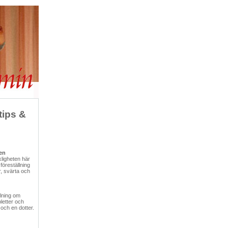
ips &
den
ligheten här
föreställning
r, svärta och
lning om
bletter och
och en dotter.