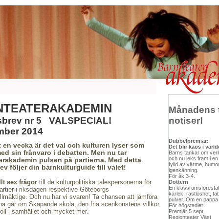
NTEATERAKADEMIN
Månadens t
sbrev nr 5 VALSPECIAL!
notiser!
mber 2014
Dubbelpremiär:
 en vecka är det val
och kulturen lyser som
Det blir kaos i värl
med sin frånvaro i debatten. Men nu tar
Barns tankar om verk
och nu leks fram i en 
erakademin pulsen på partierna.
Med detta
fylld av värme, humo
v följer din barnkulturguide till valet!
igenkänning.
För åk 3-4.
llt sex frågor
till de kulturpolitiska talespersonerna för
Dottern
En klassrumsförestäl
artier i riksdagen respektive Göteborgs
kärlek, rastlöshet, ta
lmäktige. Och nu har vi svaren!
Ta chansen att jämföra
pulver. Om en pappa 
na går om Skapande skola, den fria scenkonstens villkor,
För högstadiet.
oll i samhället och mycket mer
.
Premiär 5 sept.
Regionteater Väst