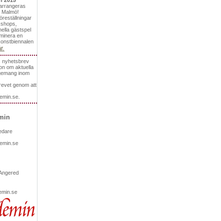
n 2015
arrangeras
i Malmö!
öreställningar
kshops,
nella gästspel
minera en
nkonstbiennalen
r.
 nyhetsbrev
on om aktuella
ngemang inom
brevet genom att
emin.se.
min
ledare
emin.se
 Angered
emin.se