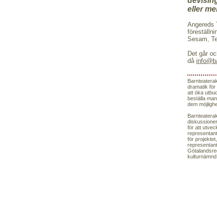
devisin
eller m
Angereds T
föreställn
Sesam, Te
Det går oc
då
info@b
Barnteaterak
dramatik för
att öka utb
beställa ma
dem möjlighe
Barnteaterak
diskussione
för att utvec
representan
för projekte
representant
Götalandsre
kulturnämnd