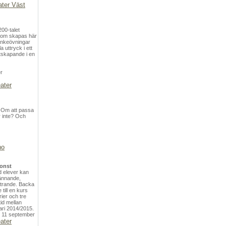
ater Väst
00-talet
som skapas här
tankeövningar
a uttryck i ett
tskapande i en
r
eater
 Om att passa
r inte? Och
no
konst
d elever kan
ännande,
ttrande. Backa
 till en kurs
ier och tre
tid mellan
ari 2014/2015.
: 11 september
eater