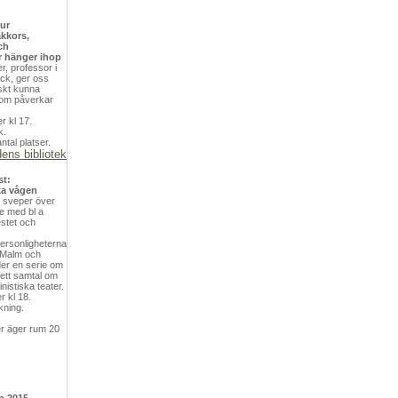
hur
akkors,
ch
r hänger ihop
, professor i
ack, ger oss
iskt kunna
som påverkar
 kl 17.
k.
ntal platser.
dens bibliotek
st:
ka vågen
g sveper över
e med bl a
stet och
ersonligheterna
 Malm och
er en serie om
 ett samtal om
inistiska teater.
 kl 18.
kning.
er äger rum 20