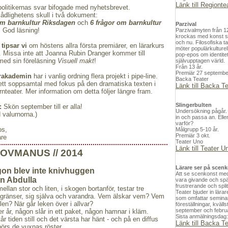
Länk till Regionte
olitikernas svar bifogade med nyhetsbrevet.
ådlighetens skull i två dokument:
om barnkultur Riksdagen
och
6 frågor om barnkultur
Parzival
.
God läsning!
Parzivalmyten från 12
krockas med konst 
och nu. Filosofiska 
 tipsar vi
om höstens allra första premiärer, en lärarkurs
möter populärkulturell
ill. Missa inte att Joanna Rubin Dranger kommer till
pop-epos om identite
med sin föreläsning
Visuell makt
!
självupptagen värld.
Från 13 år.
Premiär 27 septembe
erakademin
har i vanlig ordning flera projekt i pipe-line.
Backa Teater
ett soppsamtal med fokus på den dramatiska texten i
Länk till Backa T
nteater. Mer information om detta följer längre fram.
Slingerbulten
:
Skön september till er alla!
Undersökning pågår.
d valurnorna.)
in och passa an. Elle
varför?
os,
Målgrupp 5-10 år.
Premiär 3 okt.
are
Teater Uno
Länk till Teater U
ROVMANUS // 2014
Lärare ser på scen
on blev inte knivhuggen
Att se scenkonst me
n Abdulla
vara givande och sp
frustrerande och spli
mellan stor och liten, i skogen bortanför, testar tre
Teater bjuder in lärare
 gränser, sig själva och varandra. Vem älskar vem? Vem
som omfattar seminar
len? När går leken över i allvar?
föreställningar, kvälls
september och febru
er år, någon slår in ett paket, någon hamnar i kläm.
Sista anmälningsdag
tår tiden still och det värsta har hänt - och på en diffus
Länk till Backa T
örs de vuxnas röster