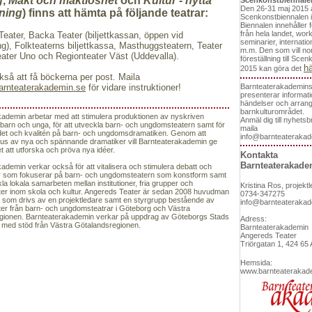
g
,
Makt och maktlöshet
och
Kultur - nytta
Scenkonstbiennale
Den 26-31 maj 2015 
ening
) finns att hämta på följande teatrar:
Scenkonstbiennalen 
Biennalen innehåller f
från hela landet, wor
eater, Backa Teater (biljettkassan, öppen vid
seminarier, internatio
ing), Folkteaterns biljettkassa, Masthuggsteatern, Teater
m.m. Den som vill no
ater Uno och Regionteater Väst (Uddevalla).
föreställning till Sce
hä
2015 kan göra det
kså att få böckerna per post. Maila
arnteaterakademin.se
för vidare instruktioner!
Barnteaterakademins
presenterar informati
händelser och arra
barnkulturområdet.
ademin arbetar med att stimulera produktionen av nyskriven
Anmäl dig till nyhets
 barn och unga, för att utveckla barn- och ungdomsteatern samt för
maila
udet och kvalitén på barn- och ungdomsdramatiken. Genom att
info@barnteaterakad
nus av nya och spännande dramatiker vill Barnteaterakademin ge
t att utforska och pröva nya idéer.
Kontakta
Barnteaterakade
ademin verkar också för att vitalisera och stimulera debatt och
r som fokuserar på barn- och ungdomsteatern som konstform samt
kla lokala samarbeten mellan institutioner, fria grupper och
Kristina Ros, projekt
ter inom skola och kultur. Angereds Teater är sedan 2008 huvudman
0734-347275
t, som drivs av en projektledare samt en styrgrupp bestående av
info@barnteaterakad
er från barn- och ungdomsteatrar i Göteborg och Västra
gionen. Barnteaterakademin verkar på uppdrag av Göteborgs Stads
Adress:
 med stöd från Västra Götalandsregionen.
Barnteaterakademin
Angereds Teater
Triörgatan 1, 424 65
Hemsida:
www.barnteaterakad