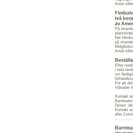
Antal roll
Fimbulv
två kor
av Amer
På strande
plastskräp
När Heidru
på stranden
Midgårdso
Antal roll
Beställ
Efter read
i hela land
om färdigs
förhandssu
För att de
månader fr
Kontakt 
Barnteate
Dimen: d
Kontakt 
eller Colo
...............
Barntea