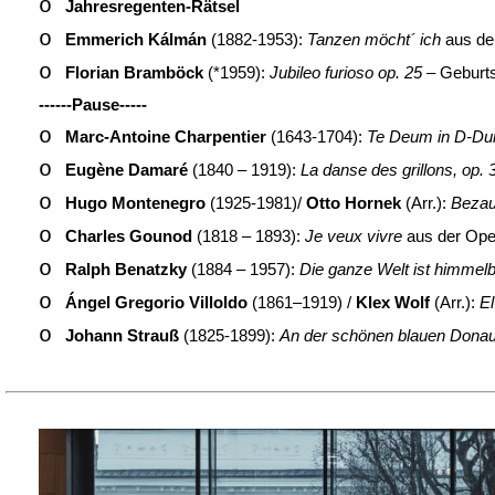
o
Jahresregenten-Rätsel
o
Emmerich Kálmán
(1882-1953):
Tanzen möcht´ ich
aus de
o
Florian Bramböck
(*1959):
Jubileo furioso op. 25
– Geburts
------Pause-----
o
Marc-Antoine Charpentier
(1643-1704):
Te Deum in D-Dur
o
Eugène Damaré
(1840 – 1919):
La danse des grillons, op. 
o
Hugo Montenegro
(1925-1981)/
Otto Hornek
(Arr.):
Bezau
o
Charles Gounod
(1818 – 1893):
Je veux vivre
aus der Op
o
Ralph Benatzky
(1884 – 1957):
Die ganze Welt ist himmelb
o
Ángel Gregorio Villoldo
(1861–1919) /
Klex Wolf
(Arr.):
El
o
Johann Strauß
(1825-1899):
An der schönen blauen Dona