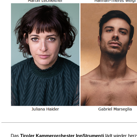
Das
Tiroler Kammerorchester InnStrumenti
lädt
wieder
herz