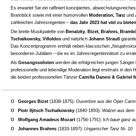
Es
er
w
ar
t
e
t
Si
e
e
i
n raffiniert konzipiertes, abwechslungsreiche
Bramböck sowie mit einer humorvollen
Moderation
, Tanz
und
zahlreichen
Ja
h
r
esr
e
g
e
n
t
e
n
–
d
a
s
Ja
h
r
2
0
23
h
a
t
v
i
el
z
u b
i
eten
Di
e breite
M
u
s
i
kpalette
v
on
Benatzky
,
Bizet, Brahms, Brambö
Tschaikowsky, Villoldos
und natürlich
Johann Strauß
g
ara
n
t
i
Das Konzertprogramm enthält neben klassischen „Neujahrsko
besonderen Jubiläen – die es im Jahresregentenrätsel zu errate
Als
Gesangssolisten
werden die erfolgreichen jungen Sänger
professionelle und lebendige Moderation liegt erstmals in den
die beiden professionellen Tänzer
Camilla Danesi & Gabriel 
o
Georges Bizet
(1838-1875):
Ouvertüre
aus der Oper
Carm
o
Piotr Iljitsch Tschaikowsky
(1840-1893):
Walzer
aus dem 
o
Wolfgang Amadeus Mozart
(1756-1791):
Ich baue ganz au
o
Johannes Brahms
(1833-1897):
Ungarischer Tanz Nr. 10