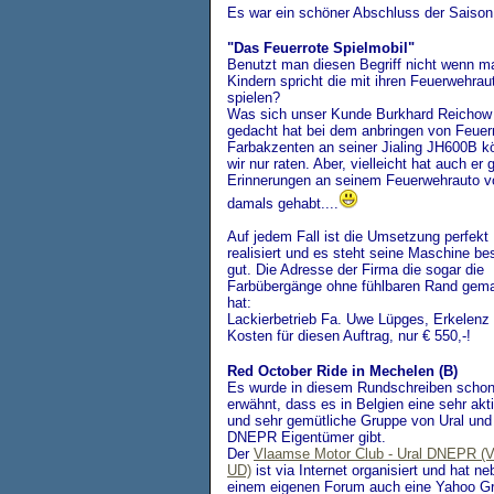
Es war ein schöner Abschluss der Saison
"Das Feuerrote Spielmobil"
Benutzt man diesen Begriff nicht wenn m
Kindern spricht die mit ihren Feuerwehrau
spielen?
Was sich unser Kunde Burkhard Reichow
gedacht hat bei dem anbringen von Feuer
Farbakzenten an seiner Jialing JH600B k
wir nur raten. Aber, vielleicht hat auch er 
Erinnerungen an seinem Feuerwehrauto v
damals gehabt....
Auf jedem Fall ist die Umsetzung perfekt
realisiert und es steht seine Maschine b
gut. Die Adresse der Firma die sogar die
Farbübergänge ohne fühlbaren Rand gem
hat:
Lackierbetrieb Fa. Uwe Lüpges, Erkelenz 
Kosten für diesen Auftrag, nur € 550,-!
Red October Ride in Mechelen (B)
Es wurde in diesem Rundschreiben schon 
erwähnt, dass es in Belgien eine sehr akt
und sehr gemütliche Gruppe von Ural und
DNEPR Eigentümer gibt.
Der
Vlaamse Motor Club - Ural DNEPR (
UD)
ist via Internet organisiert und hat ne
einem eigenen Forum auch eine Yahoo G