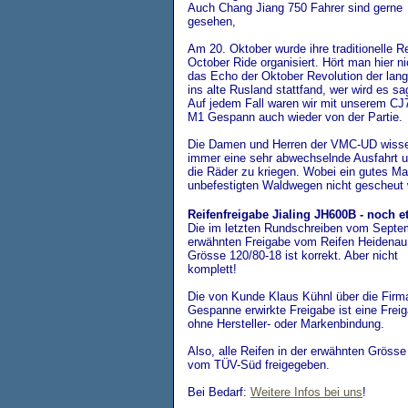
Auch Chang Jiang 750 Fahrer sind gerne
gesehen,
Am 20. Oktober wurde ihre traditionelle R
October Ride organisiert. Hört man hier ni
das Echo der Oktober Revolution der lang
ins alte Rusland stattfand, wer wird es s
Auf jedem Fall waren wir mit unserem CJ
M1 Gespann auch wieder von der Partie.
Die Damen und Herren der VMC-UD wiss
immer eine sehr abwechselnde Ausfahrt u
die Räder zu kriegen. Wobei ein gutes M
unbefestigten Waldwegen nicht gescheut 
Reifenfreigabe Jialing JH600B - noch e
Die im letzten Rundschreiben vom Septe
erwähnten Freigabe vom Reifen Heidenau 
Grösse 120/80-18 ist korrekt. Aber nicht
komplett!
Die von Kunde Klaus Kühnl über die Firm
Gespanne erwirkte Freigabe ist eine Frei
ohne Hersteller- oder Markenbindung.
Also, alle Reifen in der erwähnten Grösse
vom TÜV-Süd freigegeben.
Bei Bedarf:
Weitere Infos bei uns
!