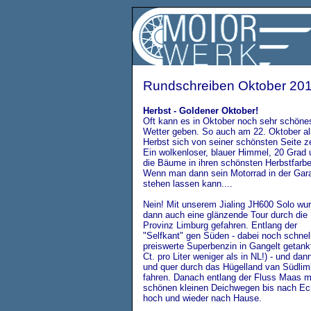
Rundschreiben Oktober 20
Herbst - Goldener Oktober!
Oft kann es in Oktober noch sehr schöne
Wetter geben. So auch am 22. Oktober al
Herbst sich von seiner schönsten Seite ze
Ein wolkenloser, blauer Himmel, 20 Grad 
die Bäume in ihren schönsten Herbstfarbe
Wenn man dann sein Motorrad in der Gar
stehen lassen kann....
Nein! Mit unserem Jialing JH600 Solo wu
dann auch eine glänzende Tour durch die
Provinz Limburg gefahren. Entlang der
"Selfkant" gen Süden - dabei noch schnel
preiswerte Superbenzin in Gangelt getankt
Ct. pro Liter weniger als in NL!) - und dan
und quer durch das Hügelland van Südlim
fahren. Danach entlang der Fluss Maas m
schönen kleinen Deichwegen bis nach Ec
hoch und wieder nach Hause.