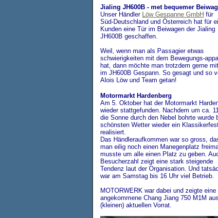
Jialing JH600B - met bequemer Beiwag
Unser Händler
Löw Gespanne GmbH
für
Süd-Deutschland und Österreich hat für e
Kunden eine Tür im Beiwagen der Jialing
JH600B geschaffen.
Weil, wenn man als Passagier etwas
schwierigkeiten mit dem Bewegungs-appa
hat, dann möchte man trotzdem gerne mit
im JH600B Gespann. So gesagt und so v
Alois Löw und Team getan!
Motormarkt Hardenberg
Am 5. Oktober hat der Motormarkt Harde
wieder stattgefunden. Nachdem um ca. 1
die Sonne durch den Nebel bohrte wurde 
schönsten Wetter wieder ein Klassikerfes
realisiert.
Das Händleraufkommen war so gross, da
man eilig noch einen Manegenplatz freim
musste um alle einen Platz zu geben. Au
Besucherzahl zeigt eine stark steigende
Tendenz laut der Organisation. Und tatsäc
war am Samstag bis 16 Uhr viel Betrieb.
MOTORWERK war dabei und zeigte eine f
angekommene Chang Jiang 750 M1M au
(kleinen) aktuellen Vorrat.