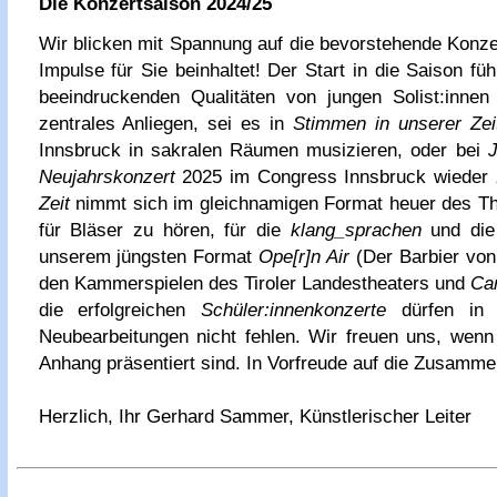
Die Konzertsaison 2024/25
Wir blicken mit Spannung auf die bevorstehende Konze
Impulse für Sie beinhaltet! Der Start in die Saison fü
beeindruckenden Qualitäten von jungen Solist:inne
zentrales Anliegen, sei es in
Stimmen in unserer Zei
Innsbruck in sakralen Räumen musizieren, oder bei
Neujahrskonzert
2025 im Congress Innsbruck wieder z
Zeit
nimmt sich im gleichnamigen Format heuer des Th
für Bläser zu hören, für die
klang_sprachen
und die
unserem jüngsten Format
Ope[r]n Air
(Der Barbier von
den Kammerspielen des Tiroler Landestheaters und
Car
die erfolgreichen
Schüler:innenkonzerte
dürfen in e
Neubearbeitungen nicht fehlen. Wir freuen uns, wenn
Anhang präsentiert sind.
In Vorfreude auf die Zusammen
Herzlich, Ihr Gerhard Sammer, Künstlerischer Leiter