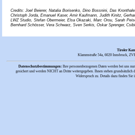
Credits: Joel Beierer, Natalia Borisenko, Dino Bossnini, Das Krontha
Christoph Jorda, Emanuel Kaser, Amir Kaufmann, Judith Kinitz, Gerhar
LWZ Studio, Stefan Obermeier, Elsa Okazaki, Marc Orou, Sarah Peisc
Bernhard Schösser, Vera Schwarz, Sven Serkis, Oskar Sprenger, Csibi 
Tiroler Ka
Klammstraße 54a, 6020 Innsbruck, ZV
Datenschutzbestimmungen:
Ihre personenbezogenen Daten werden bei uns nur 
gesichert und werden NICHT an Dritte weitergegeben. Ihnen stehen grundsätzlich d
Widerspruch zu. Details dazu finden Sie 