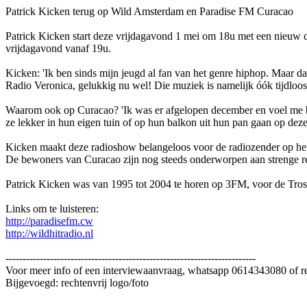
Patrick Kicken terug op Wild Amsterdam en Paradise FM Curacao
Patrick Kicken start deze vrijdagavond 1 mei om 18u met een nieuw 
vrijdagavond vanaf 19u.
Kicken: 'Ik ben sinds mijn jeugd al fan van het genre hiphop. Maar 
Radio Veronica, gelukkig nu wel! Die muziek is namelijk óók tijdloos 
Waarom ook op Curacao? 'Ik was er afgelopen december en voel me bij
ze lekker in hun eigen tuin of op hun balkon uit hun pan gaan op deze
Kicken maakt deze radioshow belangeloos voor de radiozender op het 
De bewoners van Curacao zijn nog steeds onderworpen aan strenge re
Patrick Kicken was van 1995 tot 2004 te horen op 3FM, voor de Tros 
Links om te luisteren:
http://paradisefm.cw
http://wildhitradio.nl
-------------------------------------------------------------------------
Voor meer info of een interviewaanvraag, whatsapp 0614343080 of r
Bijgevoegd: rechtenvrij logo/foto