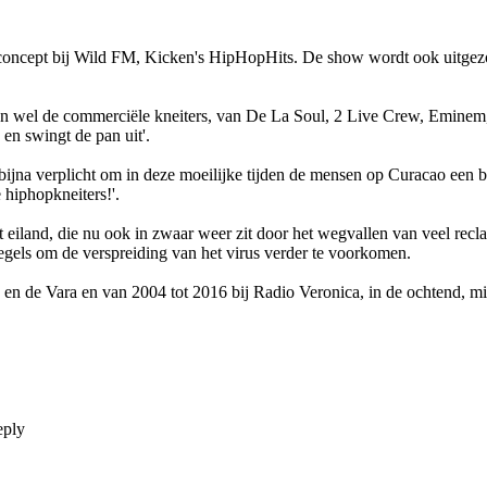
concept bij Wild FM, Kicken's HipHopHits. De show wordt ook uitgezon
dan wel de commerciële kneiters, van De La Soul, 2 Live Crew, Eminem,
en swingt de pan uit'.
na verplicht om in deze moeilijke tijden de mensen op Curacao een bee
 hiphopkneiters!'.
eiland, die nu ook in zwaar weer zit door het wegvallen van veel rec
gels om de verspreiding van het virus verder te voorkomen.
en de Vara en van 2004 tot 2016 bij Radio Veronica, in de ochtend, m
eply