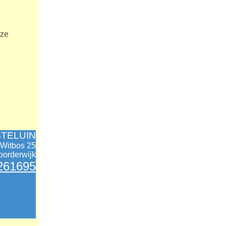
nze
TELUIN
Witbos 25
oorderwijk
261695