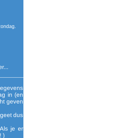
zondag.
r...
 gegevens
ag in (en
cht geven
rgeet dus
Als je er
 )