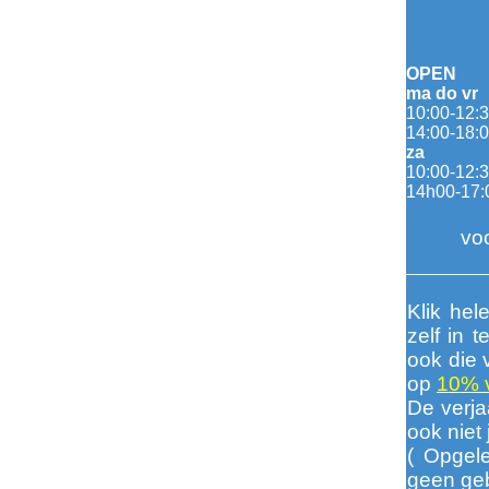
OPEN
ma do vr
10:00-12:
14:00-18:
za
10:00-12:
14h00-17:
voo
Klik hel
zelf in 
ook die 
op
10% v
De verja
ook niet 
( Opgele
geen geb