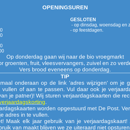
OPENINGSUREN
GESLOTEN
- op dinsdag, woensdag en 
30
- op feestdagen.
00
30
00
Op donderdag gaan wij naar de bio vroegmarkt
r groenten, fruit, vleesvervangers, zuivel en zo verde
Vers brood eveneens op donderdag.
TIP
emaal onderaan op de link 'adres wijzigen' om je
te vullen of aan te passen. Vul daar ook je verjaard
van je patner)! Wij sturen verjaardagskaarten die re
erjaardagskorting
.
ardagskaarten worden opgestuurd met De Post. Ve
je adres in te vullen.
t! Maak elk jaar gebruik van je verjaardagskaart! 
ruik van maakt blijven we ze uiteraard niet opsturen!