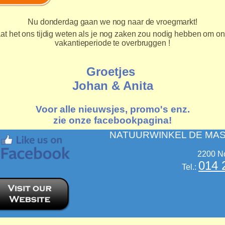
Nu donderdag gaan we nog naar de vroegmarkt!
at het ons tijdig weten als je nog zaken zou nodig hebben om o
vakantieperiode te overbruggen !
Groetjes
Johan & Anita
Voor alle nieuwsjes, promo's enz.
zie onze facebookpagina!
NATUURWINKEL DE MAS
2200 N
014 
Tel.: