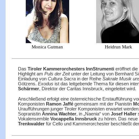
Monica Gutman
Heidrun Mark
Das
Tiroler Kammerorchesters InnStrumenti
eröffnet di
Highlight am
Puls der Zeit
unter der Leitung von Bernhard S
Einladung von
Cultura Sacra
in der Reihe
Sakrale Musik uns
Götzens.
Exodus
ist das leitgebende Thema für diesen int
Schärmer
, Direktor der Caritas Innsbruck, eingeleitet wird.
Anschließend erfolgt eine österreichische Erstaufführung v
Komponisten
Ramon Jaffé
gemeinsam mit der Pianistin
Mo
Uraufführungen junger Tiroler Komponisten erwartet werden
Sopranistin
Annina Wachter
, in „Naenia“ von
Josef Haller
Vokalensemble
Vocappella Innsbruck
zu hören. Das neue
Trenkwalder
für Cello und Kammerorchester beschließt de