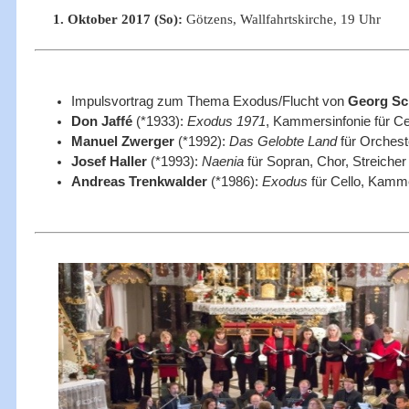
1
. Oktober 2017 (So):
Götzens, Wallfahrtskirche, 19 Uhr
Impulsvortrag zum Thema Exodus/Flucht von
Georg Sc
Don Jaffé
(*1933):
Exodus 1971
, Kammersinfonie für Cel
Manuel Zwerger
(*1992):
Das Gelobte Land
für Orchest
Josef Haller
(*1993)
:
Naenia
für Sopran, Chor, Streiche
Andreas Trenkwalder
(*1986):
Exodus
für Cello, Kamm