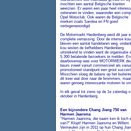
mochten een aantal Belgische klanten
weerzien. Er waren een paar heel interes
veteranen te vinden, waaronder een comp
Opel Motoclub. Ook waren de Belgische
merken zoals Sarolea en FN goed
vertegenwoordigd.
De Motormarkt Hardenberg werd dit jaar 
complete verrassing. Door de intense kou
bleven een aantal handelaren weg, ondan
kou wisten de liefhebbers Hardenberg
uitstekend te vinden want de organisatie 
5.300 betalende bezoekers te melden. En
daarbovenop was voor MOTORWERK de
beurs zowel vanuit commercieel als vanui
promotioneel standpunt een groot succes
Misschien sloeg de balans op het buitente
dit keer wat door naar de brommers, maar
waren genoeg interessante motoren te vi
In elk geval tot ziens op de 1e zaterdag 
oktober in Hardenberg.
Een bijzondere Chang Jiang 750 van
Harmen Jaarsma
"Harmen Jaarsma, die naam ken ik toch 
van?" Klopt! Harmen Jaarsma en
Willem
Vermeulen zijn in 2011 op hun Chang Jia