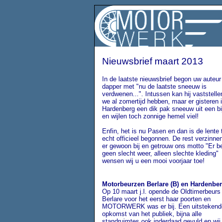
Nieuwsbrief maart 2013
In de laatste nieuwsbrief begon uw auteur
dapper met "nu de laatste sneeuw is
verdwenen...". Intussen kan hij vaststelle
we al zomertijd hebben, maar er gisteren 
Hardenberg een dik pak sneeuw uit een bij
en wijlen toch zonnige hemel viel!
Enfin, het is nu Pasen en dan is de lente 
echt officieel begonnen. De rest verzinne
er gewoon bij en getrouw ons motto "Er b
geen slecht weer, alleen slechte kleding"
wensen wij u een mooi voorjaar toe!
Motorbeurzen Berlare (B) en Hardenbe
Op 10 maart j.l. opende de
Oldtimerbeur
Berlare voor het eerst haar poorten en
MOTORWERK was er bij. Een uitstekend
opkomst van het publiek, bijna alle
standruimtes ook inderdaad gevuld en wij 