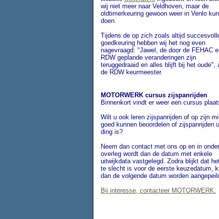
wij niet meer naar Veldhoven, maar de
oldtimerkeuring gewoon weer in Venlo ku
doen.
Tijdens de op zich zoals altijd succesvoll
goedkeuring hebben wij het nog even
nagevraagd: "Jawel, de door de FEHAC e
RDW geplande veranderingen zijn
teruggedraaid en alles blijft bij het oude",
de RDW keurmeester.
MOTORWERK cursus zijspanrijden
Binnenkort vindt er weer een cursus plaat
Wilt u ook leren zijspanrijden of op zijn m
goed kunnen beoordelen of zijspanrijden 
ding is?
Neem dan contact met ons op en in onder
overleg wordt dan de datum met enkele
uitwijkdata vastgelegd. Zodra blijkt dat he
te slecht is voor de eerste keuzedatum, 
dan de volgende datum worden aangepeil
Bij interesse, contacteer MOTORWERK.