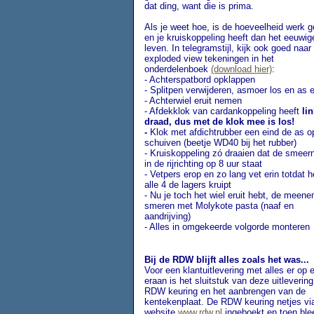
dat ding, want die is prima.
Als je weet hoe, is de hoeveelheid werk g
en je kruiskoppeling heeft dan het eeuwig
leven. In telegramstijl, kijk ook goed naar
exploded view tekeningen in het
onderdelenboek
(download hier)
:
- Achterspatbord opklappen
- Splitpen verwijderen, asmoer los en as e
- Achterwiel eruit nemen
- Afdekklok van cardankoppeling heeft
li
draad, dus met de klok mee is los!
-
Klok met afdichtrubber een eind de as o
schuiven (beetje WD40 bij het rubber)
- Kruiskoppeling zó draaien dat de smeern
in de rijrichting op 8 uur staat
- Vetpers erop en zo lang vet erin totdat he
alle 4 de lagers kruipt
- Nu je toch het wiel eruit hebt, de meen
smeren met Molykote pasta (naaf en
aandrijving)
- Alles in omgekeerde volgorde monteren
Bij de RDW blijft alles zoals het was...
Voor een klantuitlevering met alles er op 
eraan is het sluitstuk van deze uitleverin
RDW keuring en het aanbrengen van de
kentekenplaat. De RDW keuring netjes vi
website
www.rdw.nl
ingeboekt en toen ble