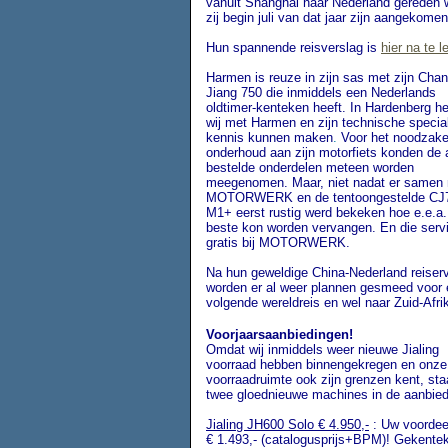
vanuit Shanghai naar Nederland gereden 
zij begin juli van dat jaar zijn aangekomen
Hun spannende reisverslag is
hier na te l
Harmen is reuze in zijn sas met zijn Cha
Jiang 750 die inmiddels een Nederlands
oldtimer-kenteken heeft. In Hardenberg h
wij met Harmen en zijn technische special
kennis kunnen maken
.
Voor het noodzake
onderhoud aan zijn motorfiets konden de 
bestelde onderdelen meteen worden
meegenomen. Maar, niet nadat er samen
MOTORWERK en de tentoongestelde CJ
M1+ eerst rustig werd bekeken hoe e.e.a.
beste kon worden vervangen. En die servi
gratis bij MOTORWERK.
Na hun geweldige China-Nederland reiserv
worden er al weer plannen gesmeed voor
volgende wereldreis en wel naar Zuid-Afri
Voorjaarsaanbiedingen!
Omdat wij inmiddels weer nieuwe Jialing
voorraad hebben binnengekregen en onze
voorraadruimte ook zijn grenzen kent, st
twee gloednieuwe machines in de aanbied
Jialing JH600 Solo € 4.950,-
: Uw voordee
€ 1.493,- (catalogusprijs+BPM)! Gekente