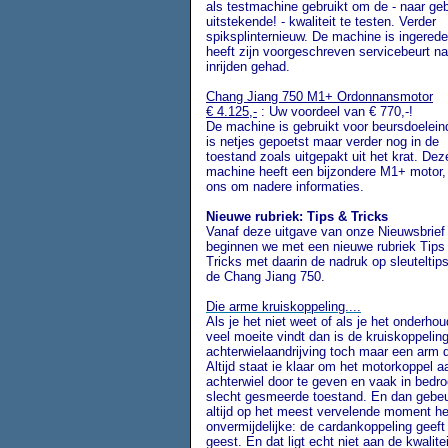
als testmachine gebruikt om de - naar ge
uitstekende! - kwaliteit te testen. Verder
spiksplinternieuw. De machine is ingered
heeft zijn voorgeschreven servicebeurt na
inrijden gehad.
Chang Jiang 750 M1+ Ordonnansmotor
€ 4.125,-
: Uw voordeel van € 770,-!
De machine is gebruikt voor beursdoelein
is netjes gepoetst maar verder nog in de
toestand zoals uitgepakt uit het krat. Dez
machine heeft een bijzondere M1+ motor,
ons om nadere informaties.
Nieuwe rubriek: Tips & Tricks
Vanaf deze uitgave van onze Nieuwsbrief
beginnen we met een nieuwe rubriek Tips
Tricks
met daarin de nadruk op sleuteltip
de Chang Jiang 750.
Die arme kruiskoppeling....
Als je het niet weet of als je het onderhou
veel moeite vindt dan is de kruiskoppeling
achterwielaandrijving toch maar een arm d
Altijd staat ie klaar om het motorkoppel a
achterwiel door te geven en vaak in bedr
slecht gesmeerde toestand. En dan gebeu
altijd op het meest vervelende moment he
onvermijdelijke: de cardankoppeling geeft
geest. En dat ligt echt niet aan de kwalite