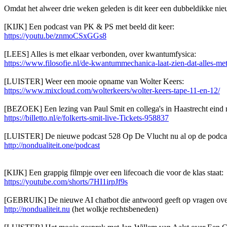
Omdat het alweer drie weken geleden is dit keer een dubbeldikke ni
[KIJK] Een podcast van PK & PS met beeld dit keer:
https://youtu.be/znmoCSxGGs8
[LEES] Alles is met elkaar verbonden, over kwantumfysica:
https://www.filosofie.nl/de-kwantummechanica-laat-zien-dat-alles-met-
[LUISTER] Weer een mooie opname van Wolter Keers:
https://www.mixcloud.com/wolterkeers/wolter-keers-tape-11-en-12/
[BEZOEK] Een lezing van Paul Smit en collega's in Haastrecht eind 
https://billetto.nl/e/folkerts-smit-live-Tickets-958837
[LUISTER] De nieuwe podcast 528 Op De Vlucht nu al op de podca
http://nondualiteit.one/podcast
[KIJK] Een grappig filmpje over een lifecoach die voor de klas staat:
https://youtube.com/shorts/7HI1irpJf9s
[GEBRUIK] De nieuwe AI chatbot die antwoord geeft op vragen over
http://nondualiteit.nu
(het wolkje rechtsbeneden)