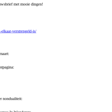
euwsbrief met mooie dingen!
elkaar-verstrengeld-is/
maart:
stpagina:
 nondualiteit: