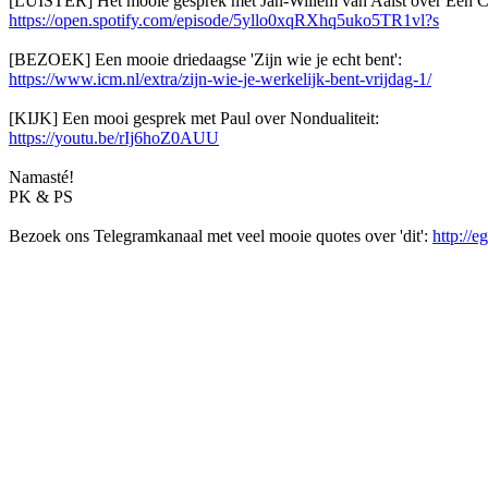
[LUISTER] Het mooie gesprek met Jan-Willem van Aalst over Een C
https://open.spotify.com/episode/5yllo0xqRXhq5uko5TR1vl?s
[BEZOEK] Een mooie driedaagse 'Zijn wie je echt bent':
https://www.icm.nl/extra/zijn-wie-je-werkelijk-bent-vrijdag-1/
[KIJK] Een mooi gesprek met Paul over Nondualiteit:
https://youtu.be/rIj6hoZ0AUU
Namasté!
PK & PS
Bezoek ons Telegramkanaal met veel mooie quotes over 'dit':
http://e