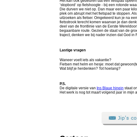
Het kan ook gebeuren dat een fietspad opeens
’stopbord‘ op fietshoogte - bij een rotonde w
Die durven we niet op. Dan maar een paar kilo
plek om abrupt met het fietspad te stoppen. Al
uitzoeken als fietser. Omgekeerd kun je na e
fietsstrook terecht komen waarvan je dan denkt
deel van de frontlinie van de Eerste Wereldoo
begaanbare route. Gezien de staat van de gr
traject, denken we bij nader inzien dat God in 
Lastige vragen
Waneer voelt iets als vakantie?
Fietsen met helm en hesje: moet dat gewoon(
Wat blijf je herdenken? Tot hoelang?
P.S.
De digitale versie van
Ins Blaue hinein
staat on
Het werk is nog tot maart volgend jaar in mijn a