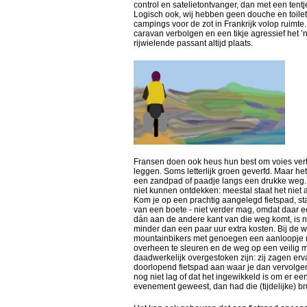
control en satelietontvanger, dan met een tent
Logisch ook, wij hebben geen douche en toilet
campings voor de zot in Frankrijk volop ruim
caravan verbolgen en een tikje agressief het ’
rijwielende passant altijd plaats.
Fransen doen ook heus hun best om voies ver
leggen. Soms letterlijk groen geverfd. Maar he
een zandpad of paadje langs een drukke weg. O
niet kunnen ontdekken: meestal staat het niet a
Kom je op een prachtig aangelegd fietspad, sta
van een boete - niet verder mag, omdat daar een
dán aan de andere kant van die weg komt, is 
minder dan een paar uur extra kosten. Bij de 
mountainbikers met genoegen een aanloopje n
overheen te sleuren en de weg op een veilig mo
daadwerkelijk overgestoken zijn: zij zagen er
doorlopend fietspad aan waar je dan vervolgen
nog niet lag of dat het ingewikkeld is om er e
evenement geweest, dan had die (tijdelijke) br