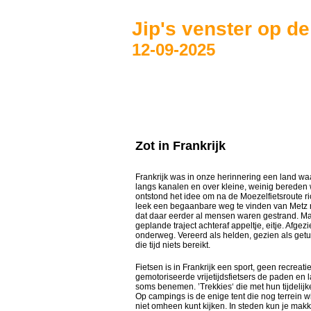
Jip's venster op d
12-09-2025
Zot in Frankrijk
Frankrijk was in onze herinnering een land waa
langs kanalen en over kleine, weinig bereden
ontstond het idee om na de Moezelfietsroute ri
leek een begaanbare weg te vinden van Metz 
dat daar eerder al mensen waren gestrand. Maa
geplande traject achteraf appeltje, eitje. Afge
onderweg. Vereerd als helden, gezien als getuig
die tijd niets bereikt.
Fietsen is in Frankrijk een sport, geen recreat
gemotoriseerde vrijetijdsfietsers de paden en 
soms benemen. ’Trekkies‘ die met hun tijdelijke
Op campings is de enige tent die nog terrein 
niet omheen kunt kijken. In steden kun je makk