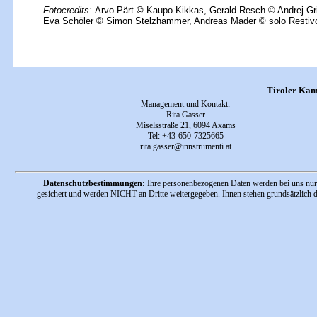
Fotocredits:
Arvo Pärt
©
Kaupo Kikkas
, Gerald Resch © Andrej Gr
Eva Schöler © Simon Stelzhammer, Andreas Mader © solo Restiv
Tiroler Kam
Management und Kontakt:
Rita Gasser
Miselsstraße 21, 6094 Axams
Tel: +43-650-7325665
rita.gasser@innstrumenti.at
Datenschutzbestimmungen:
Ihre personenbezogenen Daten werden bei uns nur 
gesichert und werden NICHT an Dritte weitergegeben. Ihnen stehen grundsätzlich d