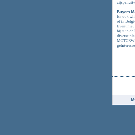
zijspanuitv
Buyers Me
En ook wil
of in Belgi
Event niet
bij u in d
diverse pla
MOTORWERK
geïnteress
M