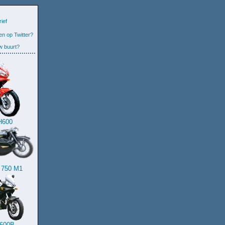
ief
 op Twitter?
w buurt?
JH600
 750 M1
H600B