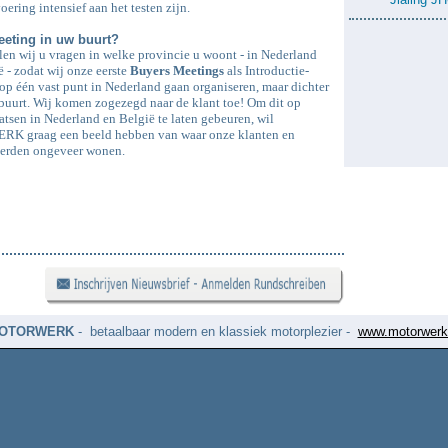
oering intensief aan het testen zijn.
eting in uw buurt?
len wij u vragen in welke provincie u woont - in Nederland
ë - zodat wij onze eerste
Buyers Meetings
als Introductie-
 op één vast punt in Nederland gaan organiseren, maar dichter
e buurt. Wij komen zogezegd naar de klant toe! Om dit op
atsen in Nederland en België te laten gebeuren, wil
 graag een beeld hebben van waar onze klanten en
eerden ongeveer wonen.
OTORWERK
- betaalbaar modern en klassiek motorplezier -
www.motorwerk