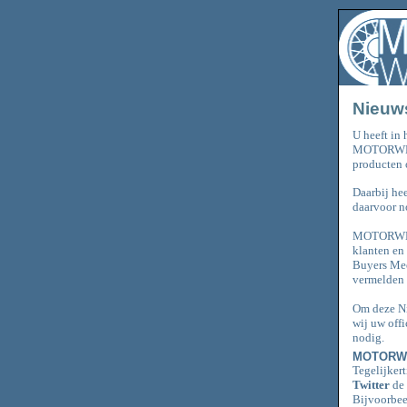
Nieuw
U heeft in 
MOTORWERK
producten
Daarbij h
daarvoor n
MOTORWERK
klanten en
Buyers Mee
vermelden 
Om deze Ni
wij uw off
nodig.
MOTORWER
Tegelijkert
Twitter
de 
Bijvoorbeel