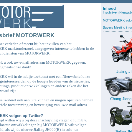
Inhoud
Inschrijven Nieuwsbr
MOTORWERK volgen
Buyers Meeting in u
sbrief MOTORWERK
het verleden of recent bij het invullen van het
 marktonderzoek aangegeven interesse te hebben in de
 of diensten van MOTORWERK.
eeft u ook uw e-mail adres aan MOTORWERK gegeven,
ogmaals onze dank!
Jialing 
 wil in de nabije toekomst met een Nieuwsbrief onze
 geïnteresseerden op de hoogte houden van de nieuwtjes,
tings, product ontwikkelingen en andere zaken die het
waard zijn.
Chang Jiang
euwsbrief ook aan u
te kunnen en mogen opsturen hebben
iciële toestemming en bevestiging van uw e-mail adress
K volgen op Twitter?
ijd willen wij u bij deze inschrijving vragen of u m.b.v.
laatste ontwikkelingen bij MOTORWERK wilt volgen.
d, als wij de nieuwe Jialing JH600(B) in solo- en
Jialing J